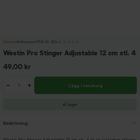
Westin
•
Reference PSA-12-42
•
Inga recensioner
Westin Pro Stinger Adjustable 12 cm stl. 4
49,00 kr
Inkl. moms
Antal
-
+
Lägg i varukorg
I Lager
Beskrivning
Westin Pro Stinger Adjustable 12 cm stl. 4 är en justerbar stinger