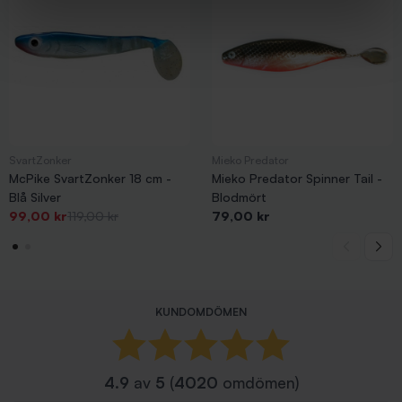
SvartZonker
Mieko Predator
McPike SvartZonker 18 cm -
Mieko Predator Spinner Tail -
Blå Silver
Blodmört
Pris
-20,00 kr
Pris
Pris
99,00 kr
119,00 kr
79,00 kr
KUNDOMDÖMEN
4.9
av
5
(
4020
omdömen)