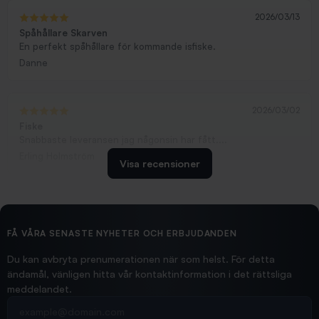
2026/03/13
Spåhållare Skarven
En perfekt spåhållare för kommande isfiske.
Danne
2026/03/02
Fiske
Snabbaste leveransen jag någonsin har fått....
Erling Holmström
Visa recensioner
2026/02/19
Ollonskott 6mm
Hittade exakt vad jag behövde. Snabb och bra...
FÅ VÅRA SENASTE NYHETER OCH ERBJUDANDEN
Ann-Louise
Du kan avbryta prenumerationen när som helst. För detta
ändamål, vänligen hitta vår kontaktinformation i det rättsliga
meddelandet.
2026/02/19
Din e-postadress
pimpelspön