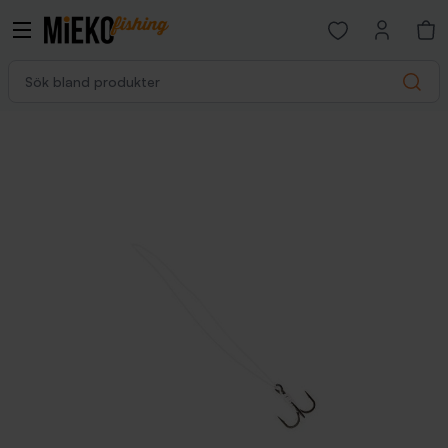
Open favorites p
Sök bland produkter
Search