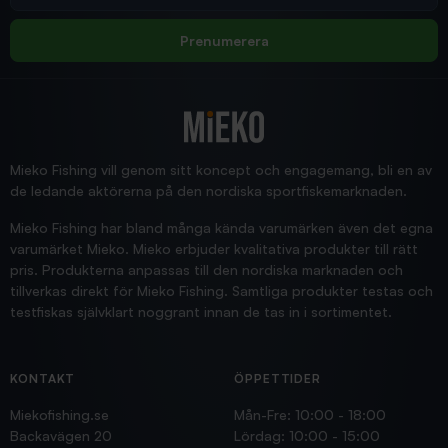
Allt bara bra och snabb leverans
Rolf
Prenumerera
2025/12/16
Blänke
Supersnabb leverans!
Jensa
Mieko Fishing vill genom sitt koncept och engagemang, bli en av
de ledande aktörerna på den nordiska sportfiskemarknaden.
Mieko Fishing har bland många kända varumärken även det egna
varumärket Mieko. Mieko erbjuder kvalitativa produkter till rätt
pris. Produkterna anpassas till den nordiska marknaden och
tillverkas direkt för Mieko Fishing. Samtliga produkter testas och
testfiskas självklart noggrant innan de tas in i sortimentet.
KONTAKT
ÖPPETTIDER
Miekofishing.se
Mån-Fre: 10:00 - 18:00
Backavägen 20
Lördag: 10:00 - 15:00