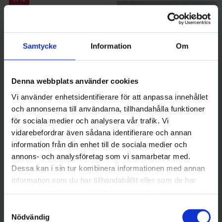
Samtycke
Information
Om
Denna webbplats använder cookies
Vi använder enhetsidentifierare för att anpassa innehållet
SvartZonker
Mieko Predator
McPike SvartZonker 18 cm -
Mieko Stinger Havsfiske 15 cm
och annonserna till användarna, tillhandahålla funktioner
Blå Silver
med spikes (2-pack)
för sociala medier och analysera vår trafik. Vi
-17%
99 kr
119 kr
79 kr
vidarebefordrar även sådana identifierare och annan
information från din enhet till de sociala medier och
annons- och analysföretag som vi samarbetar med.
Dessa kan i sin tur kombinera informationen med annan
information som du har tillhandahållit eller som de har
16 andra produkter i samma kategori:
samlat in när du har använt deras tjänster.
Samtyckesval
Nödvändig