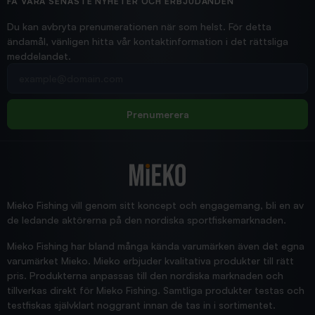
Hittade exakt vad jag behövde. Snabb och bra...
FÅ VÅRA SENASTE NYHETER OCH ERBJUDANDEN
Ann-Louise
Du kan avbryta prenumerationen när som helst. För detta
ändamål, vänligen hitta vår kontaktinformation i det rättsliga
meddelandet.
2026/02/19
Din e-postadress
pimpelspön
Allt bara bra och snabb leverans
Rolf
Prenumerera
2025/12/16
Blänke
Supersnabb leverans!
Jensa
Mieko Fishing vill genom sitt koncept och engagemang, bli en av
de ledande aktörerna på den nordiska sportfiskemarknaden.
Mieko Fishing har bland många kända varumärken även det egna
varumärket Mieko. Mieko erbjuder kvalitativa produkter till rätt
pris. Produkterna anpassas till den nordiska marknaden och
tillverkas direkt för Mieko Fishing. Samtliga produkter testas och
testfiskas självklart noggrant innan de tas in i sortimentet.