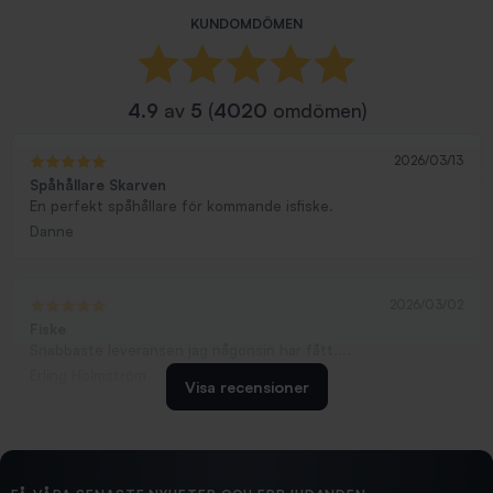
KUNDOMDÖMEN
4.9
av
5
(
4020
omdömen)
2026/03/13
Spåhållare Skarven
En perfekt spåhållare för kommande isfiske.
Danne
2026/03/02
Fiske
Snabbaste leveransen jag någonsin har fått....
Erling Holmström
Visa recensioner
2026/02/19
Ollonskott 6mm