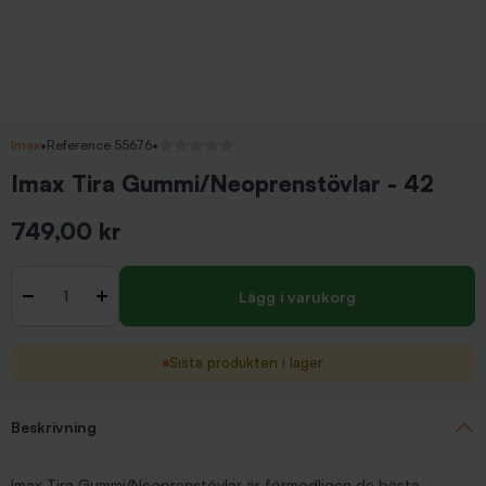
Imax
•
Reference 55676
•
Inga recensioner
Imax Tira Gummi/Neoprenstövlar - 42
749,00 kr
Inkl. moms
Antal
-
+
Lägg i varukorg
Sista produkten i lager
Beskrivning
Imax Tira Gummi/Neoprenstövlar är förmodligen de bästa