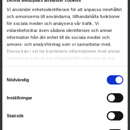
Denna webbplats använder cookies
Vi använder enhetsidentifierare för att anpassa innehållet
och annonserna till användarna, tillhandahålla funktioner
Andra gillade även
för sociala medier och analysera vår trafik. Vi
vidarebefordrar även sådana identifierare och annan
information från din enhet till de sociala medier och
annons- och analysföretag som vi samarbetar med.
Dessa kan i sin tur kombinera informationen med annan
information som du har tillhandahållit eller som de har
samlat in när du har använt deras tjänster.
Samtyckesval
Nödvändig
Mieko Predator
Stoxdal
Inställningar
Mieko Stinger Havsfiske 19 cm
Fiskeglasögon med styrka
med spikes (2-pack)
+2,0
79 kr
129 kr
Statistik