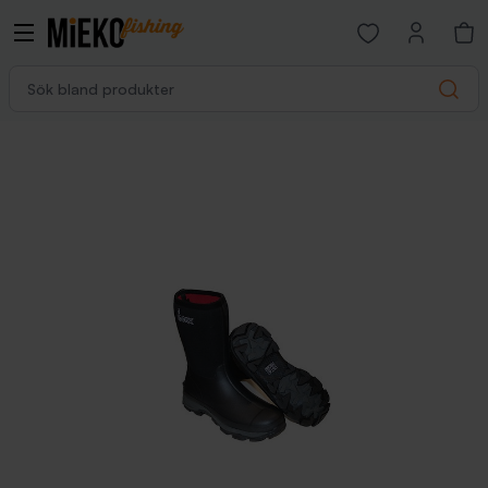
Open favorites p
Sök bland produkter
Search