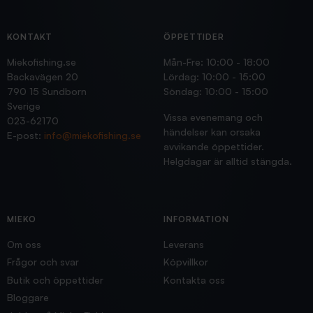
KONTAKT
ÖPPETTIDER
Miekofishing.se
Mån-Fre: 10:00 - 18:00
Backavägen 20
Lördag: 10:00 - 15:00
790 15 Sundborn
Söndag: 10:00 - 15:00
Sverige
Vissa evenemang och
023-62170
händelser kan orsaka
E-post:
info@miekofishing.se
avvikande öppettider.
Helgdagar är alltid stängda.
MIEKO
INFORMATION
Om oss
Leverans
Frågor och svar
Köpvillkor
Butik och öppettider
Kontakta oss
Bloggare