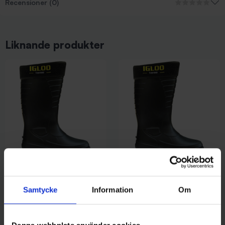
Recensioner (0)
Liknande produkter
Igloo Vinterstövel -30, stl. 41
Igloo Vinterstövel -30, stl. 42
449 kr
449 kr
Samtycke
Information
Om