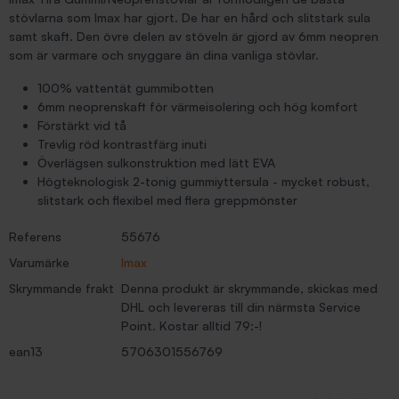
stövlarna som Imax har gjort. De har en hård och slitstark sula
samt skaft. Den övre delen av stöveln är gjord av 6mm neopren
som är varmare och snyggare än dina vanliga stövlar.
100% vattentät gummibotten
6mm neoprenskaft för värmeisolering och hög komfort
Förstärkt vid tå
Trevlig röd kontrastfärg inuti
Överlägsen sulkonstruktion med lätt EVA
Högteknologisk 2-tonig gummiyttersula - mycket robust,
slitstark och flexibel med flera greppmönster
Referens
55676
Varumärke
Imax
Skrymmande frakt
Denna produkt är skrymmande, skickas med
DHL och levereras till din närmsta Service
Point. Kostar alltid 79:-!
ean13
5706301556769