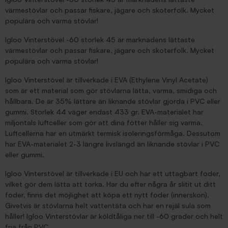
värmestövlar och passar fiskare, jägare och skoterfolk. Mycket
populära och varma stövlar!
Igloo Vinterstövel -60 storlek 45 är marknadens lättaste
värmestövlar och passar fiskare, jägare och skoterfolk. Mycket
populära och varma stövlar!
Igloo Vinterstövel är tillverkade i EVA (Ethylene Vinyl Acetate)
som är ett material som gör stövlarna lätta, varma, smidiga och
hållbara. De är 35% lättare än liknande stövlar gjorda i PVC eller
gummi. Storlek 44 väger endast 433 gr. EVA-materialet har
miljontals luftceller som gör att dina fötter håller sig varma.
Luftcellerna har en utmärkt termisk isoleringsförmåga. Dessutom
har EVA-materialet 2-3 längre livslängd än liknande stövlar i PVC
eller gummi.
Igloo Vinterstövel är tillverkade i EU och har ett uttagbart foder,
vilket gör dem lätta att torka. Har du efter några år slitit ut ditt
foder, finns det möjlighet att köpa ett nytt foder (innerskon).
Givetvis är stövlarna helt vattentäta och har en rejäl sula som
håller! Igloo Vinterstövlar är köldtåliga ner till -60 grader och helt
fria från PVC.