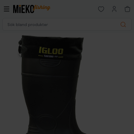
Open favorites p
Sök bland produkter
Search