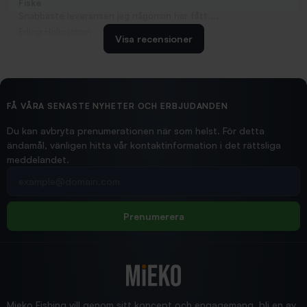
Fiske
Snabbaste leveransen jag någonsin har fått....
Erling Holmström
Visa recensioner
2026/02/19
Ollonskott 6mm
Hittade exakt vad jag behövde. Snabb och bra...
FÅ VÅRA SENASTE NYHETER OCH ERBJUDANDEN
Ann-Louise
Du kan avbryta prenumerationen när som helst. För detta
ändamål, vänligen hitta vår kontaktinformation i det rättsliga
meddelandet.
2026/02/19
Din e-postadress
pimpelspön
Allt bara bra och snabb leverans
Rolf
Prenumerera
2025/12/16
Blänke
Supersnabb leverans!
Jensa
Mieko Fishing vill genom sitt koncept och engagemang, bli en av