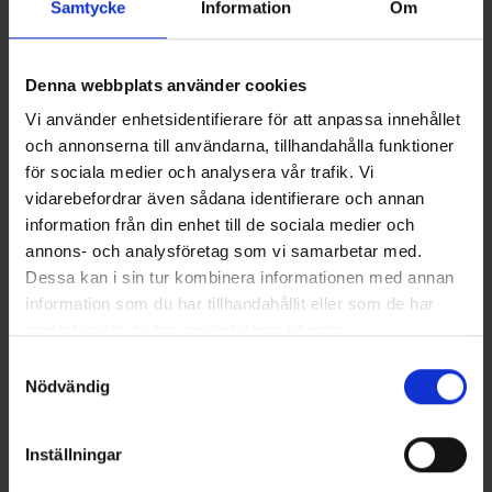
Samtycke
Information
Om
Wiggler
Igloo Vinterstövel -30, stl. 42
Wiggler Isbroddar Grova - L
449 kr
(41-44)
Denna webbplats använder cookies
299 kr
Vi använder enhetsidentifierare för att anpassa innehållet
och annonserna till användarna, tillhandahålla funktioner
för sociala medier och analysera vår trafik. Vi
vidarebefordrar även sådana identifierare och annan
information från din enhet till de sociala medier och
Andra gillade även
annons- och analysföretag som vi samarbetar med.
Dessa kan i sin tur kombinera informationen med annan
information som du har tillhandahållit eller som de har
samlat in när du har använt deras tjänster.
Samtyckesval
Nödvändig
Inställningar