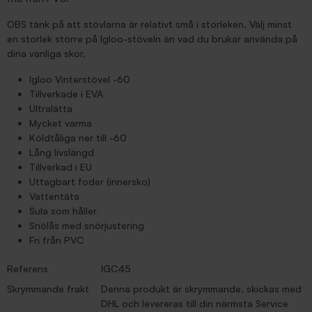
OBS tänk på att stövlarna är relativt små i storleken. Välj minst
en storlek större på Igloo-stöveln än vad du brukar använda på
dina vanliga skor.
Igloo Vinterstövel -60
Tillverkade i EVA
Ultralätta
Mycket varma
Köldtåliga ner till -60
Lång livslängd
Tillverkad i EU
Uttagbart foder (innersko)
Vattentäta
Sula som håller
Snölås med snörjustering
Fri från PVC
Referens
IGC45
Skrymmande frakt
Denna produkt är skrymmande, skickas med
DHL och levereras till din närmsta Service