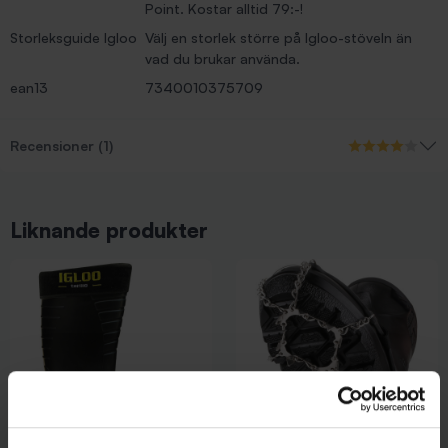
Point. Kostar alltid 79:-!
Storleksguide Igloo
Välj en storlek större på Igloo-stöveln än
vad du brukar använda.
ean13
7340010375709
Recensioner (1)
Liknande produkter