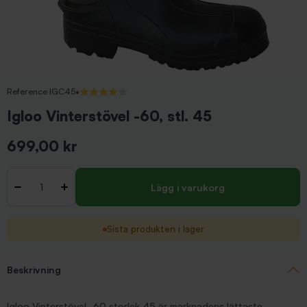
Reference IGC45
•
4/5 (1 recensioner)
Igloo Vinterstövel -60, stl. 45
699,00 kr
Inkl. moms
Antal
-
+
Lägg i varukorg
Sista produkten i lager
Beskrivning
Igloo Vinterstövel -60 storlek 45 är marknadens lättaste