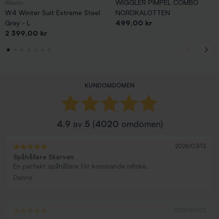
WIGGLER PIMPEL COMBO
Westin
W4 Winter Suit Extreme Steel
NORDKALOTTEN
Pris
Grey - L
499,00 kr
Pris
2 399,00 kr
KUNDOMDÖMEN
4.9
av
5
(
4020
omdömen)
2026/03/13
Spåhållare Skarven
En perfekt spåhållare för kommande isfiske.
Danne
2026/03/02