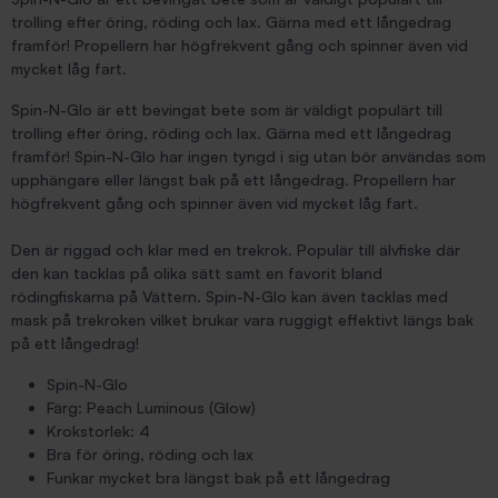
trolling efter öring, röding och lax. Gärna med ett långedrag
framför! Propellern har högfrekvent gång och spinner även vid
mycket låg fart.
Spin-N-Glo är ett bevingat bete som är väldigt populärt till
trolling efter öring, röding och lax. Gärna med ett långedrag
framför! Spin-N-Glo har ingen tyngd i sig utan bör användas som
upphängare eller längst bak på ett långedrag. Propellern har
högfrekvent gång och spinner även vid mycket låg fart.
Den är riggad och klar med en trekrok. Populär till älvfiske där
den kan tacklas på olika sätt samt en favorit bland
rödingfiskarna på Vättern. Spin-N-Glo kan även tacklas med
mask på trekroken vilket brukar vara ruggigt effektivt längs bak
på ett långedrag!
Spin-N-Glo
Färg: Peach Luminous (Glow)
Krokstorlek: 4
Bra för öring, röding och lax
Funkar mycket bra längst bak på ett långedrag