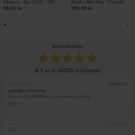
Vibrax 2 - 6g - FLUO - SFR
Kinetic Wet Flies 1 (5-pack)
Pris
Pris
55,00 kr
109,00 kr
KUNDOMDÖMEN
4.9
av
5
(
4020
omdömen)
2026/03/13
Spåhållare Skarven
En perfekt spåhållare för kommande isfiske.
Danne
2026/03/02
Fiske