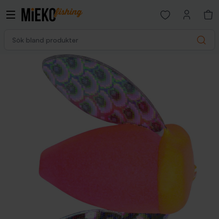
Open favorites p
Sök bland produkter
Search