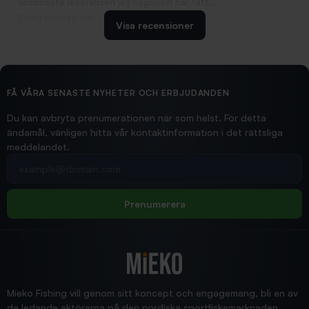
Snabbaste leveransen jag någonsin har fått....
Erling Holmström
Visa recensioner
2026/02/19
Ollonskott 6mm
Hittade exakt vad jag behövde. Snabb och bra...
FÅ VÅRA SENASTE NYHETER OCH ERBJUDANDEN
Ann-Louise
Du kan avbryta prenumerationen när som helst. För detta
ändamål, vänligen hitta vår kontaktinformation i det rättsliga
meddelandet.
2026/02/19
Din e-postadress
pimpelspön
Allt bara bra och snabb leverans
Rolf
Prenumerera
2025/12/16
Blänke
Supersnabb leverans!
Jensa
Mieko Fishing vill genom sitt koncept och engagemang, bli en av
de ledande aktörerna på den nordiska sportfiskemarknaden.