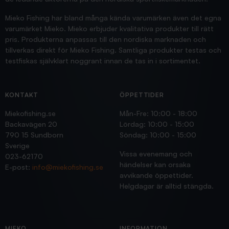
Mieko Fishing har bland många kända varumärken även det egna
varumärket Mieko. Mieko erbjuder kvalitativa produkter till rätt
pris. Produkterna anpassas till den nordiska marknaden och
tillverkas direkt för Mieko Fishing. Samtliga produkter testas och
testfiskas självklart noggrant innan de tas in i sortimentet.
KONTAKT
ÖPPETTIDER
Miekofishing.se
Mån-Fre: 10:00 - 18:00
Backavägen 20
Lördag: 10:00 - 15:00
790 15 Sundborn
Söndag: 10:00 - 15:00
Sverige
Vissa evenemang och
023-62170
händelser kan orsaka
E-post:
info@miekofishing.se
avvikande öppettider.
Helgdagar är alltid stängda.
MIEKO
INFORMATION