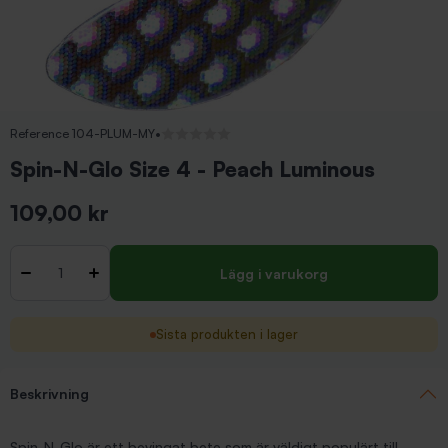
Reference 104-PLUM-MY
•
Inga recensioner
Spin-N-Glo Size 4 - Peach Luminous
109,00 kr
Inkl. moms
Antal
-
+
Lägg i varukorg
Sista produkten i lager
Beskrivning
Spin-N-Glo är ett bevingat bete som är väldigt populärt till