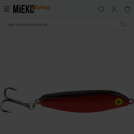
Open favorites p
Sök bland produkter
Search