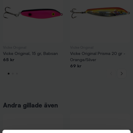
Vicke Original
Vicke Original
Vicke Original, 15 gr, Babsan
Vicke Original Prisma 20 gr -
65 kr
Orange/Silver
69 kr
Andra gillade även