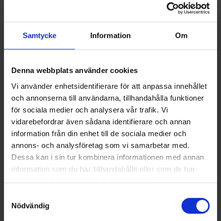
Samtycke
Information
Om
Denna webbplats använder cookies
Vicke Original
Mieko Predator
Vicke Original, 40 gr, röd/svart
Mieko Smolt 13gr - Red Star
Vi använder enhetsidentifierare för att anpassa innehållet
75 kr
65 kr
och annonserna till användarna, tillhandahålla funktioner
för sociala medier och analysera vår trafik. Vi
vidarebefordrar även sådana identifierare och annan
information från din enhet till de sociala medier och
annons- och analysföretag som vi samarbetar med.
Dessa kan i sin tur kombinera informationen med annan
information som du har tillhandahållit eller som de har
16 andra produkter i samma kategori:
samlat in när du har använt deras tjänster.
Samtyckesval
Nödvändig