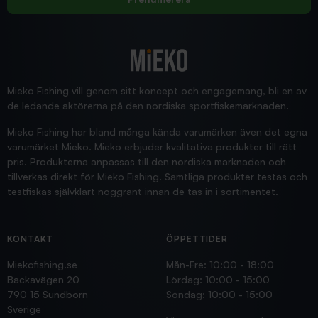
2025/12/16
Blänke
Supersnabb leverans!
Jensa
Mieko Fishing vill genom sitt koncept och engagemang, bli en av
de ledande aktörerna på den nordiska sportfiskemarknaden.
Mieko Fishing har bland många kända varumärken även det egna
varumärket Mieko. Mieko erbjuder kvalitativa produkter till rätt
pris. Produkterna anpassas till den nordiska marknaden och
tillverkas direkt för Mieko Fishing. Samtliga produkter testas och
testfiskas självklart noggrant innan de tas in i sortimentet.
KONTAKT
ÖPPETTIDER
Miekofishing.se
Mån-Fre: 10:00 - 18:00
Backavägen 20
Lördag: 10:00 - 15:00
790 15 Sundborn
Söndag: 10:00 - 15:00
Sverige