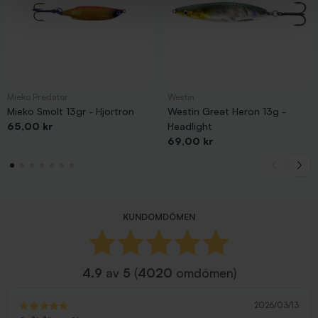
Mieko Predator
Westin
Mieko Smolt 13gr - Hjortron
Westin Great Heron 13g -
Pris
65,00 kr
Headlight
Pris
69,00 kr
KUNDOMDÖMEN
4.9
av
5
(
4020
omdömen)
2026/03/13