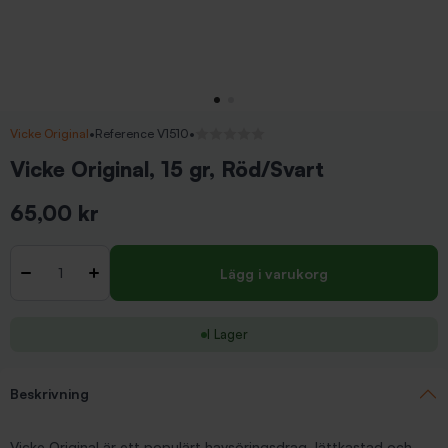
Vicke Original
•
Reference V1510
•
Inga recensioner
Vicke Original, 15 gr, Röd/Svart
65,00 kr
Inkl. moms
Antal
-
+
Lägg i varukorg
I Lager
Beskrivning
Vicke Original är ett populärt havsöringsdrag, lättkastad och