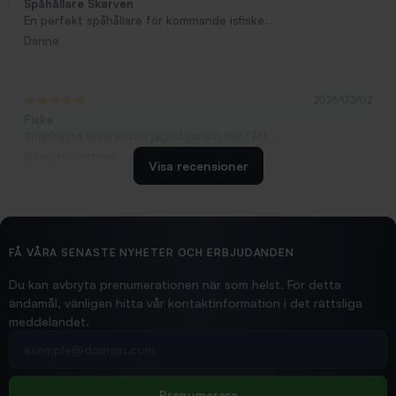
Spåhållare Skarven
En perfekt spåhållare för kommande isfiske.
Danne
2026/03/02
Fiske
Snabbaste leveransen jag någonsin har fått....
Erling Holmström
Visa recensioner
2026/02/19
Ollonskott 6mm
Hittade exakt vad jag behövde. Snabb och bra...
FÅ VÅRA SENASTE NYHETER OCH ERBJUDANDEN
Ann-Louise
Du kan avbryta prenumerationen när som helst. För detta
ändamål, vänligen hitta vår kontaktinformation i det rättsliga
meddelandet.
2026/02/19
Din e-postadress
pimpelspön
Allt bara bra och snabb leverans
Rolf
Prenumerera