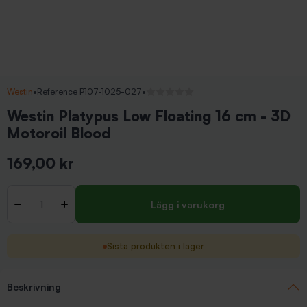
Westin
•
Reference P107-1025-027
•
Inga recensioner
Westin Platypus Low Floating 16 cm - 3D
Motoroil Blood
169,00 kr
Inkl. moms
Antal
-
+
Lägg i varukorg
Sista produkten i lager
Beskrivning