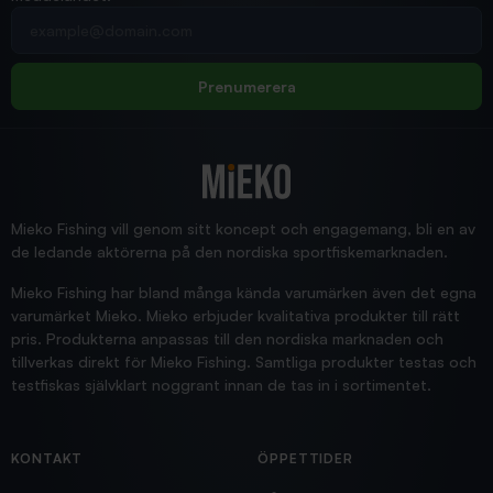
2026/02/19
Din e-postadress
pimpelspön
Allt bara bra och snabb leverans
Rolf
Prenumerera
2025/12/16
Blänke
Supersnabb leverans!
Jensa
Mieko Fishing vill genom sitt koncept och engagemang, bli en av
de ledande aktörerna på den nordiska sportfiskemarknaden.
Mieko Fishing har bland många kända varumärken även det egna
varumärket Mieko. Mieko erbjuder kvalitativa produkter till rätt
pris. Produkterna anpassas till den nordiska marknaden och
tillverkas direkt för Mieko Fishing. Samtliga produkter testas och
testfiskas självklart noggrant innan de tas in i sortimentet.
KONTAKT
ÖPPETTIDER