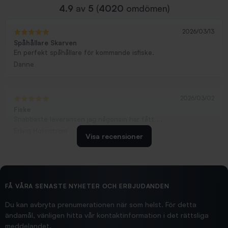
4.9
av
5
(
4020
omdömen)
2026/03/13
Spåhållare Skarven
En perfekt spåhållare för kommande isfiske.
Danne
2026/03/02
Fiske
Snabbaste leveransen jag någonsin har fått....
Erling Holmström
Visa recensioner
2026/02/19
Ollonskott 6mm
Hittade exakt vad jag behövde. Snabb och bra...
FÅ VÅRA SENASTE NYHETER OCH ERBJUDANDEN
Ann-Louise
Du kan avbryta prenumerationen när som helst. För detta
ändamål, vänligen hitta vår kontaktinformation i det rättsliga
meddelandet.