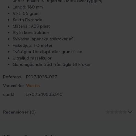
under "hakan" & "stjärten". Mörk över ryggen)
Längd: 160 mm
Vikt: 56 gram
Sakta Flytande
Material: ABS plast
Blyfri konstruktion
Sylvassa japanska trekrokar #1
Fiskedjup: 1-3 meter
Två öglor för djupt eller grunt fiske
Ultraljud rasselkulor
Genomgående tråd från ögla till krokar
Referens
P107-1025-027
Varumärke
Westin
ean13
5707549533390
Recensioner (0)