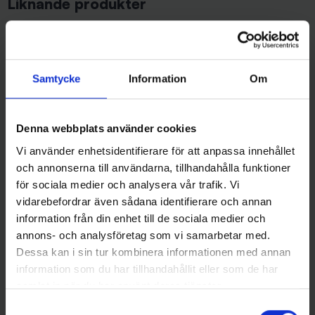
Liknande produkter
Samtycke
Information
Om
Denna webbplats använder cookies
Vi använder enhetsidentifierare för att anpassa innehållet
och annonserna till användarna, tillhandahålla funktioner
Westin
för sociala medier och analysera vår trafik. Vi
Westin BullyBite Crankbait 15g
Westins Jätte 23 cm - Alert
vidarebefordrar även sådana identifierare och annan
7cm - Official Roach
Tiger
information från din enhet till de sociala medier och
99 kr
199 kr
annons- och analysföretag som vi samarbetar med.
Dessa kan i sin tur kombinera informationen med annan
information som du har tillhandahållit eller som de har
samlat in när du har använt deras tjänster.
Samtyckesval
Andra gillade även