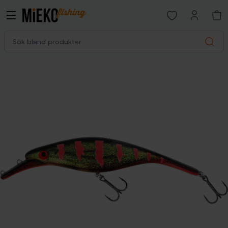
Open favorites p
Sök bland produkter
Search