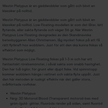
Westin Platypus är en gäddwobbler som gått och blivit en
klassiker på nolltid.
Westin Platypus är en gäddwobbler som gått och blivit en
klassiker på nolltid. Low Floating-modellen är som det låter, lätt
flytande, eller sakta flytande och väger 56 gr. När Westin
Platypus Low Floating designades av den Skandinaviska
betesbyggaren Allan Christiansen, låg mycket fokus på att få
rätt flytkraft hos wobblern. Just för att den ska kunna fiskas så
effektivt som möjligt.
Westin Platypus Low Floating fiskas på 1-3 m och har ett
fantastiskt rörelsemönster, i såväl sakta som snabb hastighet.
Den har två öglor, för grunt eller djupt fiske. Vid spinnstopp
kommer wobblern hänga i vattnet och sakta flyta uppåt. Just
den här metoden är ruskigt effektiv när det gäller stora,
svårflörtade rovfiskar.
Westin Platypus
Färg: 3D Motoroil Blood (Transparent motoroil-bas med
grön-/guld- glitter, Fluoröda ränder på sidan, samt fluoröd