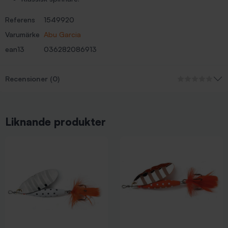
Referens
1549920
Varumärke
Abu Garcia
ean13
036282086913
Recensioner (0)
Liknande produkter