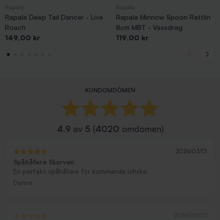
Rapala
Rapala
Rapala Deep Tail Dancer - Live
Rapala Minnow Spoon Rattlin
Roach
8cm MBT - Vassdrag
Pris
Pris
149,00 kr
119,00 kr
KUNDOMDÖMEN
4.9
av
5
(
4020
omdömen)
2026/03/13
Spåhållare Skarven
En perfekt spåhållare för kommande isfiske.
Danne
2026/03/02