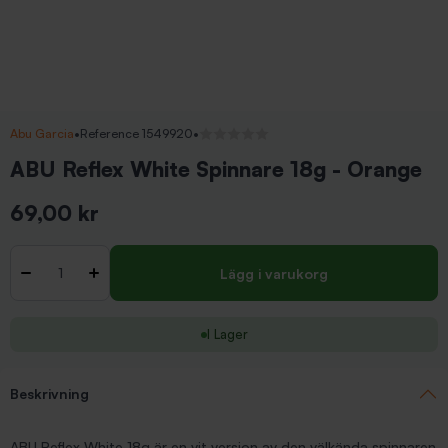
Abu Garcia
•
Reference 1549920
•
Inga recensioner
ABU Reflex White Spinnare 18g - Orange
69,00 kr
Inkl. moms
Antal
-
+
Lägg i varukorg
I Lager
Beskrivning
ABU Reflex White 18g är en vit version av den välkända spinnaren