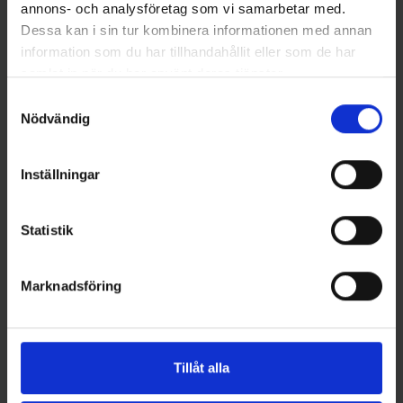
annons- och analysföretag som vi samarbetar med.
Abu Garcia
Abu Garcia
Dessa kan i sin tur kombinera informationen med annan
ABU Reflex Red 12g - Guld
ABU Reflex Red 12g - Holo
information som du har tillhandahållit eller som de har
69 kr
Roach
samlat in när du har använt deras tjänster.
69 kr
Samtyckesval
Nödvändig
Inställningar
16 andra produkter i samma kategori:
Statistik
Ny
Marknadsföring
Tillåt alla