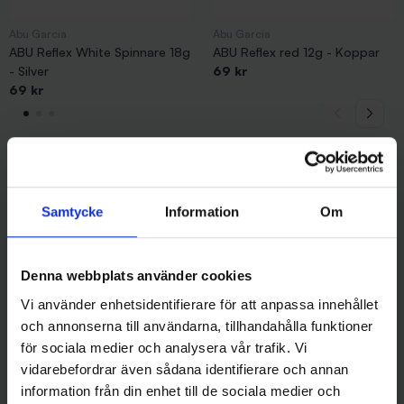
Abu Garcia
Abu Garcia
ABU Reflex White Spinnare 18g
ABU Reflex red 12g - Koppar
- Silver
69 kr
69 kr
Andra gillade även
Samtycke
Information
Om
Denna webbplats använder cookies
Vi använder enhetsidentifierare för att anpassa innehållet
och annonserna till användarna, tillhandahålla funktioner
för sociala medier och analysera vår trafik. Vi
vidarebefordrar även sådana identifierare och annan
information från din enhet till de sociala medier och