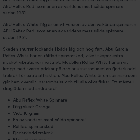
ABU Reflex Red, som är en av världens mest sålda spinnare
sedan 1951.
ABU Reflex White 18g är en vit version av den välkända spinnaren
ABU Reflex Red, som är en av världens mest sålda spinnare
sedan 1951.
Skeden snurrar lockande i både låg och hög fart. Abu Garcia
Reflex White har en räfflad spinnarsked, vilket skapar extra
mycket vibrationer i vattnet. Modellen Reflex White har en vit
kropp med svarta prickar på och är utrustad med en fjäderklädd
trekrok för extra attraktion. Abu Reflex White är en spinnare som
går hem överallt, närsomhelst och till alla olika fiskar. Ett måste i
draglådan med andra ord!
Abu Reflex White Spinnare
Färg sked: Orange
Vikt: 18 gram
En av världens mest sålda spinnare!
Räfflad spinnarsked
Fjäderklädd trekrok
Klassisk spinnare!