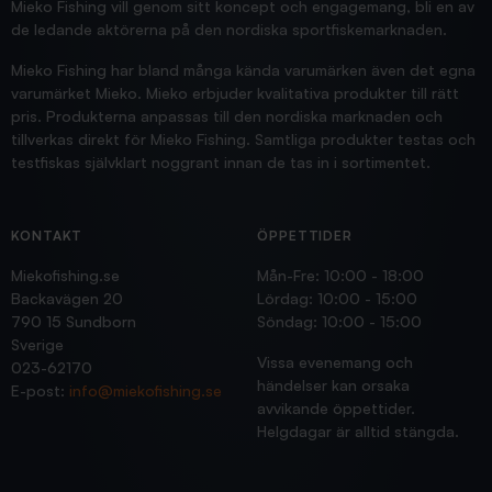
Jensa
Mieko Fishing vill genom sitt koncept och engagemang, bli en av
de ledande aktörerna på den nordiska sportfiskemarknaden.
Mieko Fishing har bland många kända varumärken även det egna
varumärket Mieko. Mieko erbjuder kvalitativa produkter till rätt
pris. Produkterna anpassas till den nordiska marknaden och
tillverkas direkt för Mieko Fishing. Samtliga produkter testas och
testfiskas självklart noggrant innan de tas in i sortimentet.
KONTAKT
ÖPPETTIDER
Miekofishing.se
Mån-Fre: 10:00 - 18:00
Backavägen 20
Lördag: 10:00 - 15:00
790 15 Sundborn
Söndag: 10:00 - 15:00
Sverige
Vissa evenemang och
023-62170
händelser kan orsaka
E-post:
info@miekofishing.se
avvikande öppettider.
Helgdagar är alltid stängda.