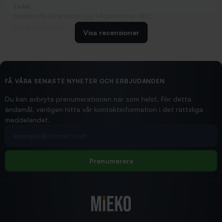
Fiske
Snabbaste leveransen jag någonsin har fått....
Erling Holmström
Visa recensioner
2026/02/19
Ollonskott 6mm
Hittade exakt vad jag behövde. Snabb och bra...
FÅ VÅRA SENASTE NYHETER OCH ERBJUDANDEN
Ann-Louise
Du kan avbryta prenumerationen när som helst. För detta
ändamål, vänligen hitta vår kontaktinformation i det rättsliga
meddelandet.
2026/02/19
Din e-postadress
pimpelspön
Allt bara bra och snabb leverans
Rolf
Prenumerera
2025/12/16
Blänke
Supersnabb leverans!