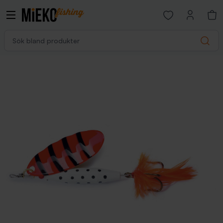
Open favorites p
Sök bland produkter
Search