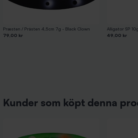
Præsten / Prästen 4,5cm 7g - Black Clown
Alligator SP 1
Pris
Pris
79,00 kr
49,00 kr
Kunder som köpt denna pro