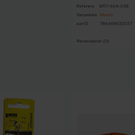
Referens
M117-664-038
Varumärke
Westin
ean13
786468632037
Recensioner (0)