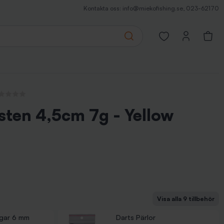
Kontakta oss:
info@miekofishing.se
,
023-62170
Search
Open favorites pa
a recensioner
sten 4,5cm 7g - Yellow
Visa alla 9 tillbehör
rbon 20m - 0,36 mm
r 5 mm
 Ring (8-pack)
rekrok - stl 8 (7-pack)
rekrok - stl 8 (7-pack)
n 7'1'' ML 2-10g 2-delat - Haspelspö
p Double - Tackelpärm
ngar 6 mm
Darts Pärlor