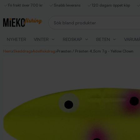
Fri frakt över 700 kr
Snabb leverans
120 dagars öppet köp
Sök bland produkter
NYHETER
VINTER
REDSKAP
BETEN
VARUM
Hem
›
Skeddrag
›
Ädelfiskdrag
›
Præsten / Prästen 4,5cm 7g - Yellow Clown