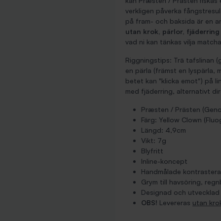
kan Præsten / Prästen fiskas 
verkligen påverka fångstresul
på fram- och baksida är en a
utan krok, pärlor, fjäderring
vad ni kan tänkas vilja match
Riggningstips: Trä tafslinan
en pärla (främst en lyspärla,
betet kan "klicka emot") på l
med fjäderring, alternativt di
Præsten / Prästen (Geno
Färg: Yellow Clown (Fluo
Längd: 4,9cm
Vikt: 7g
Blyfritt
Inline-koncept
Handmålade kontrastera
Grym till havsöring, reg
Designad och utvecklad 
OBS!
Levereras
utan krok