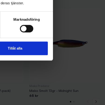
deras tjänster.
Marknadsföring
Tillåt alla
Mieko Predator
7-pack)
Mieko Smolt 13gr - Midnight Sun
65 kr