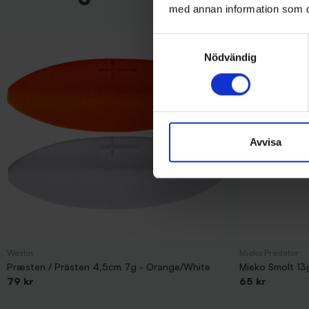
med annan information som du 
Samtyckesval
Nödvändig
Avvisa
Westin
Mieko Predator
Præsten / Prästen 4,5cm 7g - Orange/White
Mieko Smolt 13
79 kr
65 kr