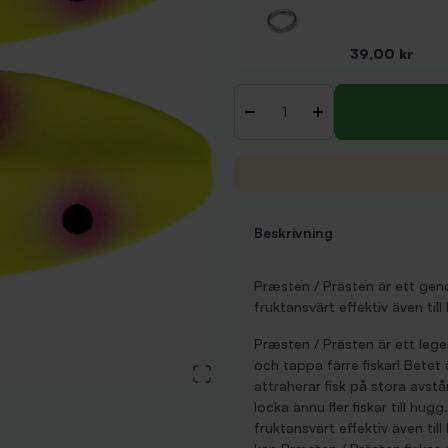
Pris
39,00 kr
Antal
-
+
Beskrivning
Præsten / Prästen är ett gen
fruktansvärt effektiv även till
Præsten / Prästen är ett lege
och tappa färre fiskar! Bete
View large image
attraherar fisk på stora avst
locka ännu fler fiskar till hu
fruktansvärt effektiv även til