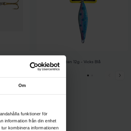
den Minnow
Knosas Dynamiten 12g - Vicks Blå
69 kr
Om
andahålla funktioner för
n information från din enhet
 tur kombinera informationen