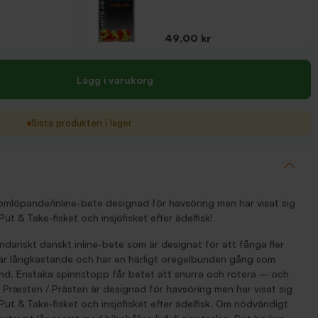
Pris
49,00 kr
Lägg i varukorg
Sista produkten i lager
omlöpande/inline-bete designad för havsöring men har visat sig
 Put & Take-fisket och insjöfisket efter ädelfisk!
ndariskt danskt inline-bete som är designat för att fånga fler
t är långkastande och har en härligt oregelbunden gång som
ånd. Enstaka spinnstopp får betet att snurra och rotera – och
gg. Præsten / Prästen är designad för havsöring men har visat sig
l Put & Take-fisket och insjöfisket efter ädelfisk. Om nödvändigt