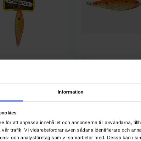
Abu Garcia
en 18g - Orange/Guld/Glitter
Abu Garcia Lill Zigge 14g - Gol
59 kr
Information
cookies
e för att anpassa innehållet och annonserna till användarna, tillh
vår trafik. Vi vidarebefordrar även sådana identifierare och anna
nnons- och analysföretag som vi samarbetar med. Dessa kan i sin