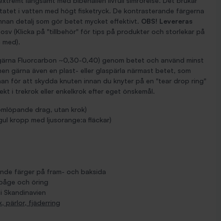
extremt långsamt med bibehållen livfull simrörelse. Det brukar
tatet i vatten med högt fisketryck. De kontrasterande färgerna
nnan detalj som gör betet mycket effektivt.
OBS! Levereras
osv (Klicka på "tillbehör" för tips på produkter och storlekar på
a med).
 (gärna Fluorcarbon ~0,30-0,40) genom betet och använd minst
 men gärna även en plast- eller glaspärla närmast betet, som
inan för att skydda knuten innan du knyter på en "tear drop ring"
rekt i trekrok eller enkelkrok efter eget önskemål.
mlöpande drag, utan krok)
gul kropp med ljusorange:a fläckar)
nde färger på fram- och baksida
nbåge och öring
i Skandinavien
, pärlor, fjäderring