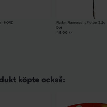
0g - HORD
Fladen Fluorescent Flutter 3,2g 
Dot
Pris
45,00 kr
dukt köpte också: