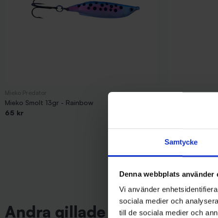
Mieko Predator
Mieko Smolt 13gr - Rainbow
Knosas Dynamit
65 kr
79 kr
Samtycke
Denna webbplats använder 
Vi använder enhetsidentifierar
sociala medier och analysera 
Andra gillade även
till de sociala medier och a