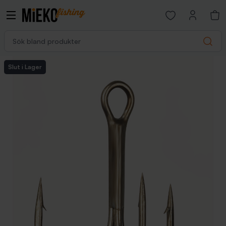
Open favorites p
Sök bland produkter
Search
Slut i Lager