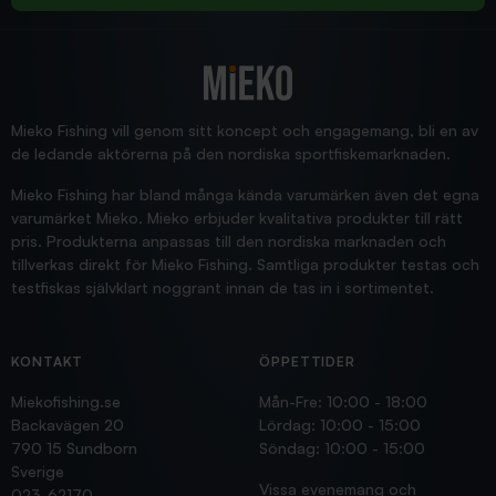
2025/12/16
Blänke
Supersnabb leverans!
Jensa
Mieko Fishing vill genom sitt koncept och engagemang, bli en av
de ledande aktörerna på den nordiska sportfiskemarknaden.
Mieko Fishing har bland många kända varumärken även det egna
varumärket Mieko. Mieko erbjuder kvalitativa produkter till rätt
pris. Produkterna anpassas till den nordiska marknaden och
tillverkas direkt för Mieko Fishing. Samtliga produkter testas och
testfiskas självklart noggrant innan de tas in i sortimentet.
KONTAKT
ÖPPETTIDER
Miekofishing.se
Mån-Fre: 10:00 - 18:00
Backavägen 20
Lördag: 10:00 - 15:00
790 15 Sundborn
Söndag: 10:00 - 15:00
Sverige
Vissa evenemang och
023-62170