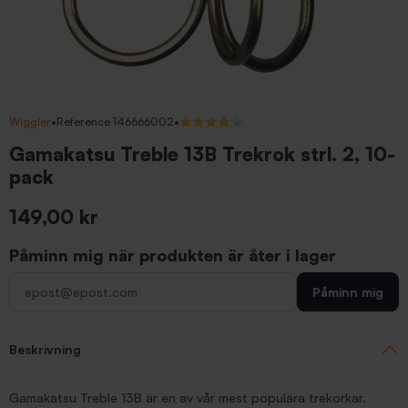
Wiggler
•
Reference 146666002
•
4/5 (1 recensioner)
Gamakatsu Treble 13B Trekrok strl. 2, 10-
pack
149,00 kr
Inkl. moms
Påminn mig när produkten är åter i lager
Påminn mig
Beskrivning
Gamakatsu Treble 13B är en av vår mest populära trekorkar.