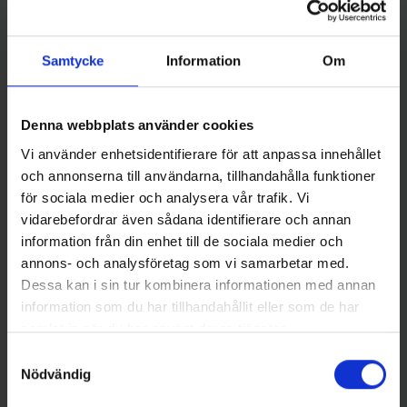
Samtycke
Information
Om
Denna webbplats använder cookies
Gamakatsu
Gamakatsu
Gamakatsu Treble 13B Trekrok
Gamakatsu Treble 13B Trekrok
Vi använder enhetsidentifierare för att anpassa innehållet
strl. 1, 10-pack
strl. 4, 10-pack
och annonserna till användarna, tillhandahålla funktioner
149 kr
149 kr
för sociala medier och analysera vår trafik. Vi
vidarebefordrar även sådana identifierare och annan
information från din enhet till de sociala medier och
annons- och analysföretag som vi samarbetar med.
Dessa kan i sin tur kombinera informationen med annan
16 andra produkter i samma kategori:
information som du har tillhandahållit eller som de har
samlat in när du har använt deras tjänster.
Samtyckesval
Nödvändig