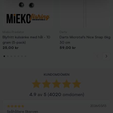
Mieko Predator
Darts
Blyfritt kulsänke med hål - 10
Darts Microtafs Nice Snap 6kg
gram (5-pack)
30 cm
Pris
Pris
25,00 kr
59,00 kr
KUNDOMDÖMEN
4.9
av
5
(
4020
omdömen)
2026/03/13
Spåhållare Skarven