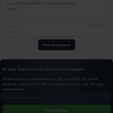
En perfekt spåhållare för kommande isfiske.
Danne
2026/03/02
Fiske
Snabbaste leveransen jag någonsin har fått....
Erling Holmström
Visa recensioner
2026/02/19
Ollonskott 6mm
Hittade exakt vad jag behövde. Snabb och bra...
FÅ VÅRA SENASTE NYHETER OCH ERBJUDANDEN
Ann-Louise
Du kan avbryta prenumerationen när som helst. För detta
ändamål, vänligen hitta vår kontaktinformation i det rättsliga
meddelandet.
2026/02/19
Din e-postadress
pimpelspön
Allt bara bra och snabb leverans
Rolf
Prenumerera