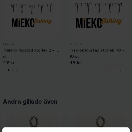
Mustad
Mustad
Trekrok Mustad storlek 2 - 10
Trekrok Mustad storlek 1/0 -
st
10 st
49 kr
49 kr
Andra gillade även