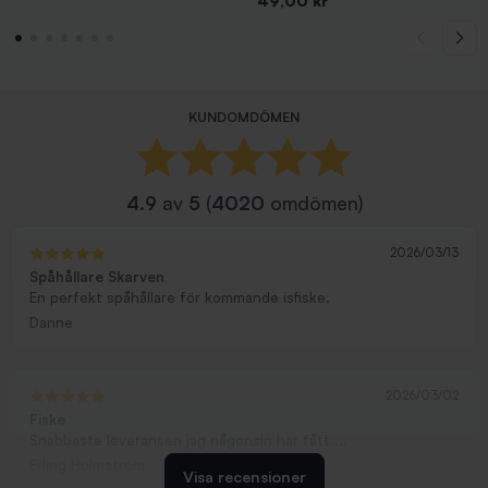
5-pack
49,00 kr
KUNDOMDÖMEN
4.9
av
5
(
4020
omdömen)
2026/03/13
Spåhållare Skarven
En perfekt spåhållare för kommande isfiske.
Danne
2026/03/02
Fiske
Snabbaste leveransen jag någonsin har fått....
Erling Holmström
Visa recensioner