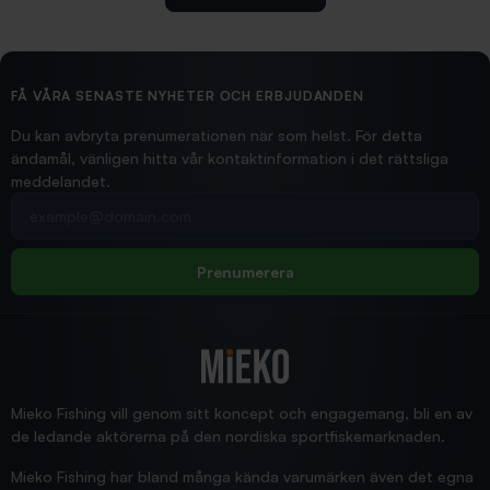
2026/02/19
Ollonskott 6mm
Hittade exakt vad jag behövde. Snabb och bra...
FÅ VÅRA SENASTE NYHETER OCH ERBJUDANDEN
Ann-Louise
Du kan avbryta prenumerationen när som helst. För detta
ändamål, vänligen hitta vår kontaktinformation i det rättsliga
meddelandet.
2026/02/19
Din e-postadress
pimpelspön
Allt bara bra och snabb leverans
Rolf
Prenumerera
2025/12/16
Blänke
Supersnabb leverans!
Jensa
Mieko Fishing vill genom sitt koncept och engagemang, bli en av
de ledande aktörerna på den nordiska sportfiskemarknaden.
Mieko Fishing har bland många kända varumärken även det egna