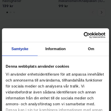
hastigheter
mekanismen/Knallpåken (10
139 kr
pack)
99 kr
Andra gillade även
Samtycke
Information
Om
Denna webbplats använder cookies
Vi använder enhetsidentifierare för att anpassa innehållet
och annonserna till användarna, tillhandahålla funktioner
för sociala medier och analysera vår trafik. Vi
vidarebefordrar även sådana identifierare och annan
information från din enhet till de sociala medier och
annons- och analysföretag som vi samarbetar med.
Lysstav 4,5x39 mm - Grön
Ollonskott till WM-mekanismen
Dessa kan i sin tur kombinera informationen med annan
8 kr
215 kr