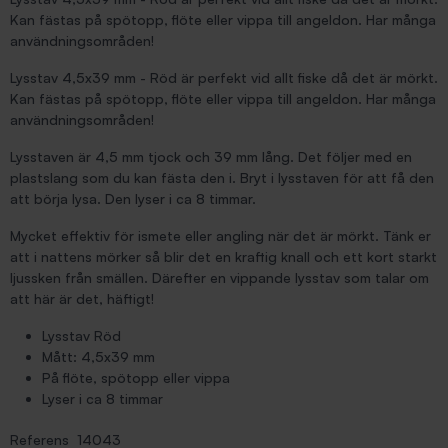
Kan fästas på spötopp, flöte eller vippa till angeldon. Har många
användningsområden!
Lysstav 4,5x39 mm - Röd är perfekt vid allt fiske då det är mörkt.
Kan fästas på spötopp, flöte eller vippa till angeldon. Har många
användningsområden!
Lysstaven är 4,5 mm tjock och 39 mm lång. Det följer med en
plastslang som du kan fästa den i. Bryt i lysstaven för att få den
att börja lysa. Den lyser i ca 8 timmar.
Mycket effektiv för ismete eller angling när det är mörkt. Tänk er
att i nattens mörker så blir det en kraftig knall och ett kort starkt
ljussken från smällen. Därefter en vippande lysstav som talar om
att här är det, häftigt!
Lysstav Röd
Mått: 4,5x39 mm
På flöte, spötopp eller vippa
Lyser i ca 8 timmar
Referens
14043