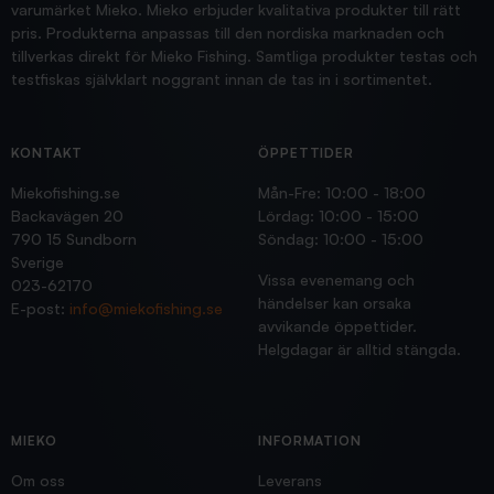
varumärket Mieko. Mieko erbjuder kvalitativa produkter till rätt
pris. Produkterna anpassas till den nordiska marknaden och
tillverkas direkt för Mieko Fishing. Samtliga produkter testas och
testfiskas självklart noggrant innan de tas in i sortimentet.
KONTAKT
ÖPPETTIDER
Miekofishing.se
Mån-Fre: 10:00 - 18:00
Backavägen 20
Lördag: 10:00 - 15:00
790 15 Sundborn
Söndag: 10:00 - 15:00
Sverige
Vissa evenemang och
023-62170
händelser kan orsaka
E-post:
info@miekofishing.se
avvikande öppettider.
Helgdagar är alltid stängda.
MIEKO
INFORMATION
Om oss
Leverans