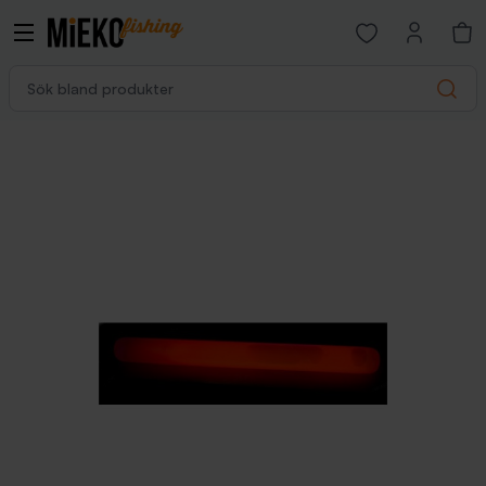
Open favorites p
Sök bland produkter
Search