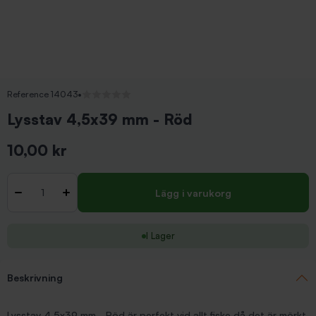
Reference 14043
•
Inga recensioner
Lysstav 4,5x39 mm - Röd
10,00 kr
Inkl. moms
Antal
-
+
Lägg i varukorg
I Lager
Beskrivning
Lysstav 4,5x39 mm - Röd är perfekt vid allt fiske då det är mörkt.