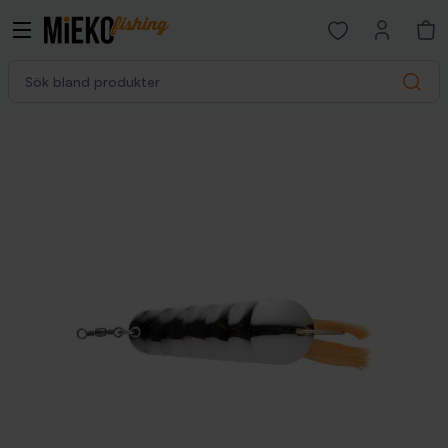
Open favorites p
Sök bland produkter
Search