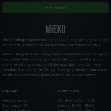
Allt bara bra och snabb leverans
Rolf
Prenumerera
2025/12/16
Blänke
Supersnabb leverans!
Jensa
Mieko Fishing vill genom sitt koncept och engagemang, bli en av
de ledande aktörerna på den nordiska sportfiskemarknaden.
Mieko Fishing har bland många kända varumärken även det egna
varumärket Mieko. Mieko erbjuder kvalitativa produkter till rätt
pris. Produkterna anpassas till den nordiska marknaden och
tillverkas direkt för Mieko Fishing. Samtliga produkter testas och
testfiskas självklart noggrant innan de tas in i sortimentet.
KONTAKT
ÖPPETTIDER
Miekofishing.se
Mån-Fre: 10:00 - 18:00
Backavägen 20
Lördag: 10:00 - 15:00
790 15 Sundborn
Söndag: 10:00 - 15:00