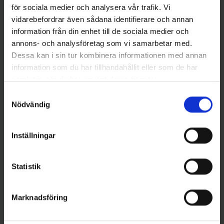
för sociala medier och analysera vår trafik. Vi
vidarebefordrar även sådana identifierare och annan
information från din enhet till de sociala medier och
annons- och analysföretag som vi samarbetar med.
Dessa kan i sin tur kombinera informationen med annan
information som du har tillhandahållit eller som de har
samlat in när du har använt deras tjänster.
Samtyckesval
Abu Garcia
Mieko Predator
Nödvändig
Atom 20 gr - Silver
Mieko Smolt 13gr - Red Star
69 kr
65 kr
Inställningar
Statistik
16 andra produkter i samma kategori:
Marknadsföring
Ny