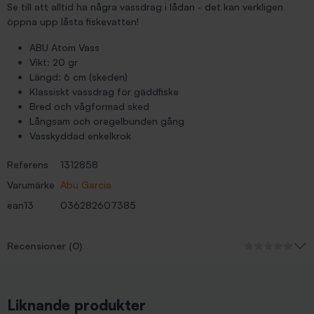
Se till att alltid ha några vassdrag i lådan - det kan verkligen
öppna upp låsta fiskevatten!
ABU Atom Vass
Vikt: 20 gr
Längd: 6 cm (skeden)
Klassiskt vassdrag för gäddfiske
Bred och vågformad sked
Långsam och oregelbunden gång
Vasskyddad enkelkrok
Referens
1312858
Varumärke
Abu Garcia
ean13
036282607385
Recensioner (0)
Liknande produkter