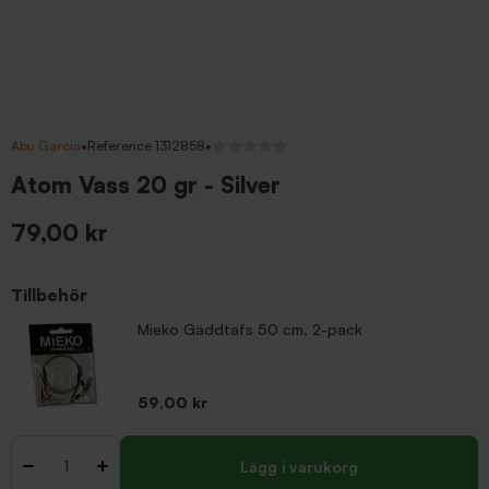
Abu Garcia
•
Reference 1312858
•
Inga recensioner
Atom Vass 20 gr - Silver
79,00 kr
Inkl. moms
Tillbehör
Mieko Gäddtafs 50 cm, 2-pack
Pris
59,00 kr
Antal
-
+
Lägg i varukorg