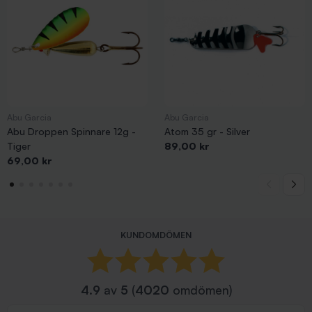
Abu Garcia
Abu Garcia
Abu Droppen Spinnare 12g -
Atom 35 gr - Silver
Pris
Tiger
89,00 kr
Pris
69,00 kr
KUNDOMDÖMEN
4.9
av
5
(
4020
omdömen)