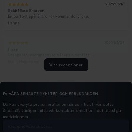
2026/03/13
Spåhållare Skarven
En perfekt spåhållare för kommande isfiske.
Danne
2026/03/02
Fiske
Snabbaste leveransen jag någonsin har fått....
Erling Holmström
Visa recensioner
2026/02/19
Ollonskott 6mm
Hittade exakt vad jag behövde. Snabb och bra...
FÅ VÅRA SENASTE NYHETER OCH ERBJUDANDEN
Ann-Louise
Du kan avbryta prenumerationen när som helst. För detta
ändamål, vänligen hitta vår kontaktinformation i det rättsliga
meddelandet.
2026/02/19
Din e-postadress
pimpelspön