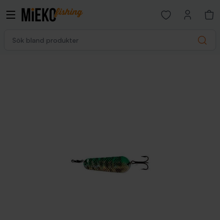
Open favorites p
Sök bland produkter
Search