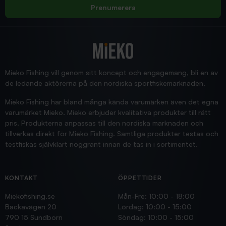
Rolf
Prenumerera
2025/12/16
Blänke
Supersnabb leverans!
Jensa
Mieko Fishing vill genom sitt koncept och engagemang, bli en av
de ledande aktörerna på den nordiska sportfiskemarknaden.
Mieko Fishing har bland många kända varumärken även det egna
varumärket Mieko. Mieko erbjuder kvalitativa produkter till rätt
pris. Produkterna anpassas till den nordiska marknaden och
tillverkas direkt för Mieko Fishing. Samtliga produkter testas och
testfiskas självklart noggrant innan de tas in i sortimentet.
KONTAKT
ÖPPETTIDER
Miekofishing.se
Mån-Fre: 10:00 - 18:00
Backavägen 20
Lördag: 10:00 - 15:00
790 15 Sundborn
Söndag: 10:00 - 15:00