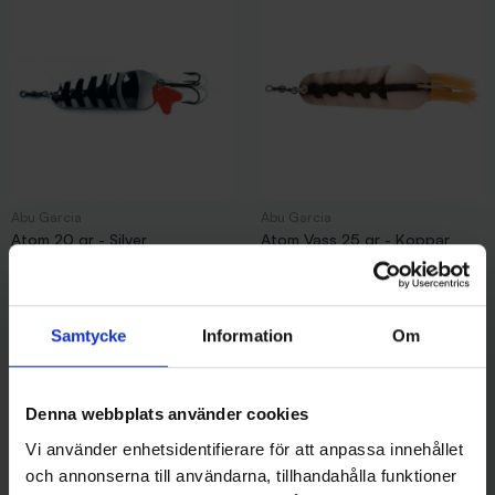
Abu Garcia
Abu Garcia
Atom 20 gr - Silver
Atom Vass 25 gr - Koppar
69 kr
79 kr
Samtycke
Information
Om
Andra gillade även
Denna webbplats använder cookies
Vi använder enhetsidentifierare för att anpassa innehållet
och annonserna till användarna, tillhandahålla funktioner