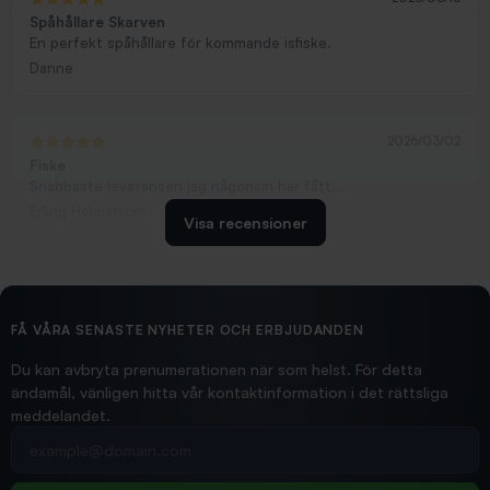
Spåhållare Skarven
En perfekt spåhållare för kommande isfiske.
Danne
2026/03/02
Fiske
Snabbaste leveransen jag någonsin har fått....
Erling Holmström
Visa recensioner
2026/02/19
Ollonskott 6mm
Hittade exakt vad jag behövde. Snabb och bra...
FÅ VÅRA SENASTE NYHETER OCH ERBJUDANDEN
Ann-Louise
Du kan avbryta prenumerationen när som helst. För detta
ändamål, vänligen hitta vår kontaktinformation i det rättsliga
meddelandet.
2026/02/19
Din e-postadress
pimpelspön
Allt bara bra och snabb leverans