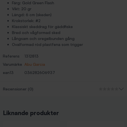
Färg: Gold Green Flash
Vikt: 20 gr
Längd: 6 cm (skeden)
Krokstorlek: #2
Klassiskt skeddrag för gäddfiske
Bred och vågformad sked
Långsam och oregelbunden gång
Ovalformad röd plastfena som trigger
Referens
1312813
Varumärke
Abu Garcia
ean13
036282606937
Recensioner (0)
Liknande produkter