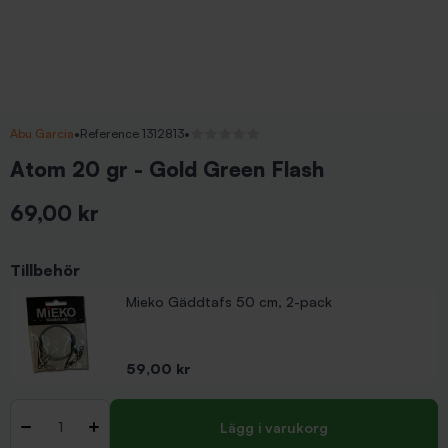
Abu Garcia
•
Reference 1312813
•
Inga recensioner
Atom 20 gr - Gold Green Flash
69,00 kr
Inkl. moms
Tillbehör
Mieko Gäddtafs 50 cm, 2-pack
Pris
59,00 kr
Antal
-
+
Lägg i varukorg