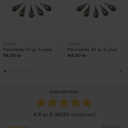
Wiggler
Wiggler
Päronsänke 20 gr, 5-pack
Päronsänke 40 gr, 5-pack
Pris
Pris
34,00 kr
44,00 kr
KUNDOMDÖMEN
4.9
av
5
(
4020
omdömen)
2026/03/13