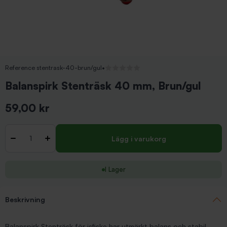
Reference stentrask-40-brun/gul
•
Inga recensioner
Balanspirk Stenträsk 40 mm, Brun/gul
59,00 kr
Inkl. moms
Antal
-
+
Lägg i varukorg
I Lager
Beskrivning
Balanspirk Stenträsk för isfiske har utmärkt balans och stabil