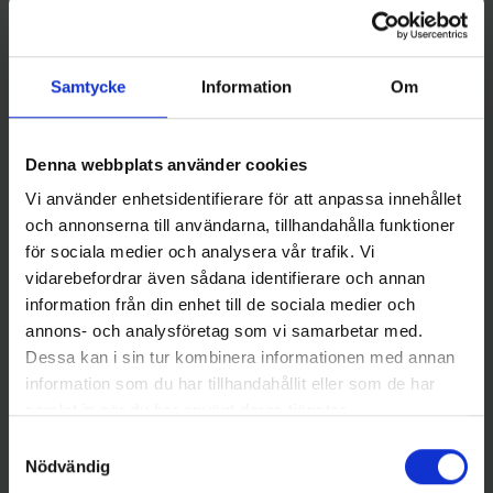
Samtycke
Information
Om
Denna webbplats använder cookies
Wiggler
Stoxdal
Vi använder enhetsidentifierare för att anpassa innehållet
Lasto Balanspirk 7 gr - Blå
Alpina Blinken - Koppar Flash
och annonserna till användarna, tillhandahålla funktioner
49 kr
119 kr
för sociala medier och analysera vår trafik. Vi
vidarebefordrar även sådana identifierare och annan
information från din enhet till de sociala medier och
annons- och analysföretag som vi samarbetar med.
Dessa kan i sin tur kombinera informationen med annan
information som du har tillhandahållit eller som de har
16 andra produkter i samma kategori:
samlat in när du har använt deras tjänster.
Samtyckesval
Nödvändig