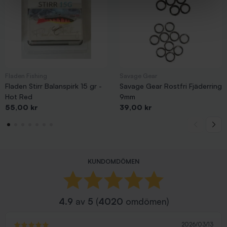
Fladen Fishing
Savage Gear
Fladen Stirr Balanspirk 15 gr -
Savage Gear Rostfri Fjäderring
Hot Red
9mm
Pris
Pris
55,00 kr
39,00 kr
KUNDOMDÖMEN
4.9
av
5
(
4020
omdömen)
2026/03/13