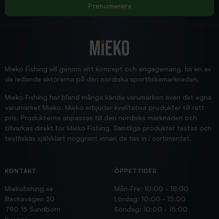
Rolf
Prenumerera
2025/12/16
Blänke
Supersnabb leverans!
Jensa
Mieko Fishing vill genom sitt koncept och engagemang, bli en av
de ledande aktörerna på den nordiska sportfiskemarknaden.
Mieko Fishing har bland många kända varumärken även det egna
varumärket Mieko. Mieko erbjuder kvalitativa produkter till rätt
pris. Produkterna anpassas till den nordiska marknaden och
tillverkas direkt för Mieko Fishing. Samtliga produkter testas och
testfiskas självklart noggrant innan de tas in i sortimentet.
KONTAKT
ÖPPETTIDER
Miekofishing.se
Mån-Fre: 10:00 - 18:00
Backavägen 20
Lördag: 10:00 - 15:00
790 15 Sundborn
Söndag: 10:00 - 15:00