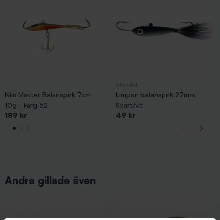
Stoxdal
Nils Master Balanspirk 7cm
Limpan balanspirk 27mm,
10g - Färg 52
Svart/vit
189 kr
49 kr
Andra gillade även