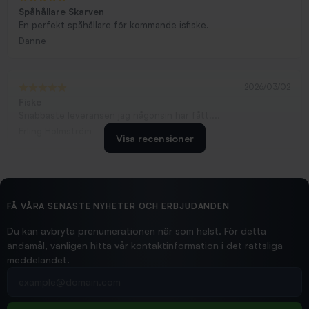
Spåhållare Skarven
En perfekt spåhållare för kommande isfiske.
Danne
2026/03/02
Fiske
Snabbaste leveransen jag någonsin har fått....
Erling Holmström
Visa recensioner
2026/02/19
Ollonskott 6mm
Hittade exakt vad jag behövde. Snabb och bra...
FÅ VÅRA SENASTE NYHETER OCH ERBJUDANDEN
Ann-Louise
Du kan avbryta prenumerationen när som helst. För detta
ändamål, vänligen hitta vår kontaktinformation i det rättsliga
meddelandet.
2026/02/19
Din e-postadress
pimpelspön
Allt bara bra och snabb leverans