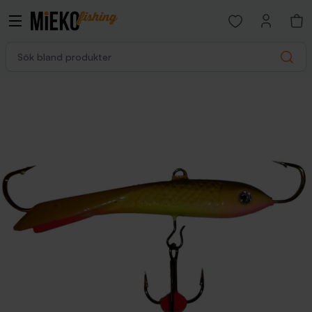
Open favorites p
Sök bland produkter
Search