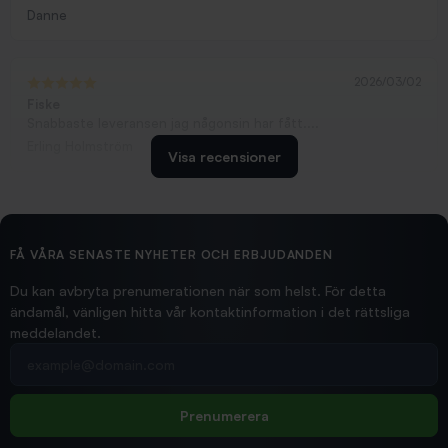
Danne
2026/03/02
Fiske
Snabbaste leveransen jag någonsin har fått....
Erling Holmström
Visa recensioner
2026/02/19
Ollonskott 6mm
Hittade exakt vad jag behövde. Snabb och bra...
FÅ VÅRA SENASTE NYHETER OCH ERBJUDANDEN
Ann-Louise
Du kan avbryta prenumerationen när som helst. För detta
ändamål, vänligen hitta vår kontaktinformation i det rättsliga
meddelandet.
2026/02/19
Din e-postadress
pimpelspön
Allt bara bra och snabb leverans
Rolf
Prenumerera