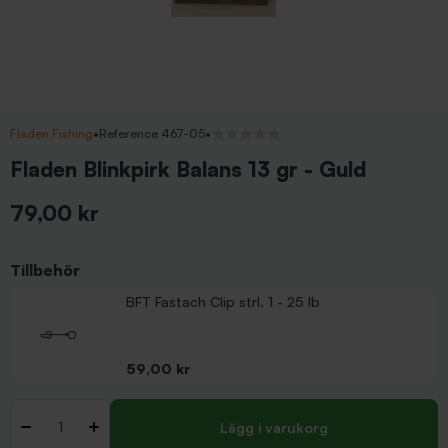
Fladen Fishing
•
Reference 467-05
•
Inga recensioner
Fladen Blinkpirk Balans 13 gr - Guld
79,00 kr
Inkl. moms
Tillbehör
BFT Fastach Clip strl. 1 - 25 lb
Pris
59,00 kr
Antal
-
+
Lägg i varukorg