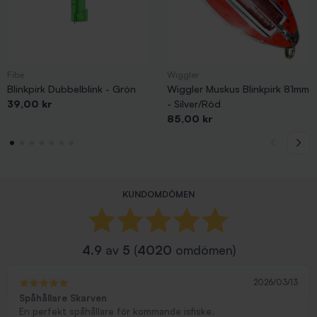
Fibe
Wiggler
Blinkpirk Dubbelblink - Grön
Wiggler Muskus Blinkpirk 81mm
Pris
39,00 kr
- Silver/Röd
Pris
85,00 kr
KUNDOMDÖMEN
4.9
av
5
(
4020
omdömen)
2026/03/13
Spåhållare Skarven
En perfekt spåhållare för kommande isfiske.