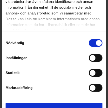
vidarebefordrar även sådana identifierare och annan
information från din enhet till de sociala medier och
annons- och analysföretag som vi samarbetar med.
Dessa kan i sin tur kombinera informationen med annan
information som du har tillhandahållit eller som de har
Wiggler
Wiggler
samlat in när du har använt deras tjänster.
Landöblinken - Röd
Lasto Balanspirk 7 gr - Blå
Samtyckesval
49 kr
49 kr
Nödvändig
Inställningar
Statistik
16 andra produkter i samma kategori:
Marknadsföring