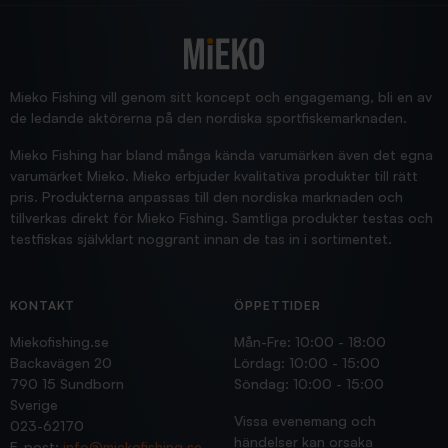
2025/12/16
Blänke
Supersnabb leverans!
Jensa
Mieko Fishing vill genom sitt koncept och engagemang, bli en av
de ledande aktörerna på den nordiska sportfiskemarknaden.
Mieko Fishing har bland många kända varumärken även det egna
varumärket Mieko. Mieko erbjuder kvalitativa produkter till rätt
pris. Produkterna anpassas till den nordiska marknaden och
tillverkas direkt för Mieko Fishing. Samtliga produkter testas och
testfiskas självklart noggrant innan de tas in i sortimentet.
KONTAKT
ÖPPETTIDER
Miekofishing.se
Mån-Fre: 10:00 - 18:00
Backavägen 20
Lördag: 10:00 - 15:00
790 15 Sundborn
Söndag: 10:00 - 15:00
Sverige
Vissa evenemang och
023-62170
händelser kan orsaka
E-post:
info@miekofishing.se