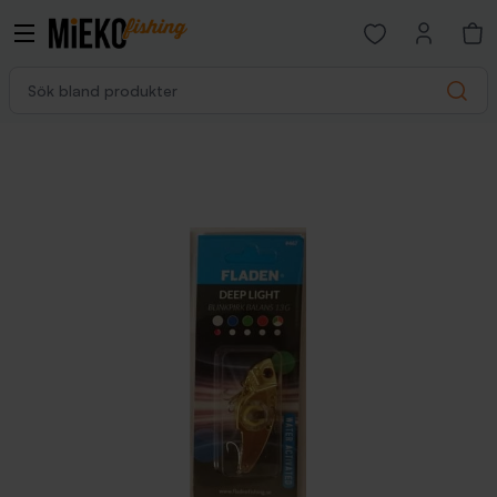
Open favorites p
Sök bland produkter
Search