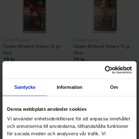
Fladen Fishing
Fladen Fishing
Fladen Blinkpirk Balans 13 gr -
Fladen Blinkpirk Balans 13 gr -
Röd
Silver
79 kr
79 kr
Samtycke
Information
Om
Andra gillade även
Denna webbplats använder cookies
Vi använder enhetsidentifierare för att anpassa innehållet
och annonserna till användarna, tillhandahålla funktioner
för sociala medier och analysera vår trafik. Vi