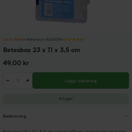
Jarvis Walker
•
Reference 40050W
•
5/5 (4 recensioner)
Betesbox 23 x 11 x 3,5 cm
49,00 kr
Inkl. moms
Antal
-
+
Lägg i varukorg
I Lager
Beskrivning
Betesbox 23 x 11 x 3,5 cm som är skålade i botten för att kunna