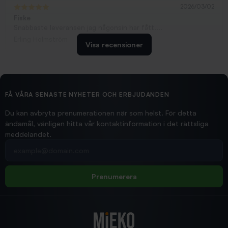
2026/03/02
Fiske
Snabbaste leveransen jag någonsin har fått....
Erling Holmström
Visa recensioner
2026/02/19
Ollonskott 6mm
Hittade exakt vad jag behövde. Snabb och bra...
FÅ VÅRA SENASTE NYHETER OCH ERBJUDANDEN
Ann-Louise
Du kan avbryta prenumerationen när som helst. För detta
ändamål, vänligen hitta vår kontaktinformation i det rättsliga
meddelandet.
2026/02/19
Din e-postadress
pimpelspön
Allt bara bra och snabb leverans
Rolf
Prenumerera
2025/12/16
Blänke
Supersnabb leverans!