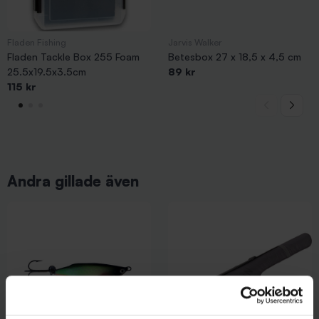
Fladen Fishing
Jarvis Walker
Fladen Tackle Box 255 Foam
Betesbox 27 x 18,5 x 4,5 cm
25.5x19.5x3.5cm
89 kr
115 kr
Andra gillade även