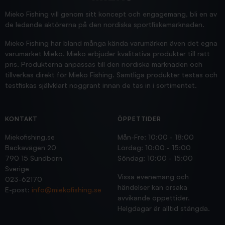
Jensa
Mieko Fishing vill genom sitt koncept och engagemang, bli en av
de ledande aktörerna på den nordiska sportfiskemarknaden.
Mieko Fishing har bland många kända varumärken även det egna
varumärket Mieko. Mieko erbjuder kvalitativa produkter till rätt
pris. Produkterna anpassas till den nordiska marknaden och
tillverkas direkt för Mieko Fishing. Samtliga produkter testas och
testfiskas självklart noggrant innan de tas in i sortimentet.
KONTAKT
ÖPPETTIDER
Miekofishing.se
Mån-Fre: 10:00 - 18:00
Backavägen 20
Lördag: 10:00 - 15:00
790 15 Sundborn
Söndag: 10:00 - 15:00
Sverige
Vissa evenemang och
023-62170
händelser kan orsaka
E-post:
info@miekofishing.se
avvikande öppettider.
Helgdagar är alltid stängda.