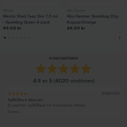
Westin
Abu Garcia
Westin Shad Teez Slim 7,5 cm
Abu Hammer Skeddrag 20g -
- Sparkling Green 4-pack
Koppar/Orange
Pris
Pris
49,00 kr
69,00 kr
KUNDOMDÖMEN
4.9
av
5
(
4020
omdömen)
2026/03/13
Spåhållare Skarven
En perfekt spåhållare för kommande isfiske.
Danne