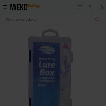
Open favorites p
Sök bland produkter
Search