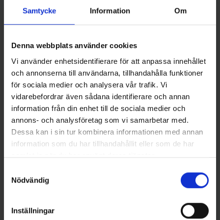
Samtycke
Information
Om
Mieko Predator
Westin
Mieko Smolt 13gr - GrönMört
Westin W4 Rod Case 7'
Denna webbplats använder cookies
65 kr
Titanium Black - Spöfodral
449 kr
Vi använder enhetsidentifierare för att anpassa innehållet
och annonserna till användarna, tillhandahålla funktioner
för sociala medier och analysera vår trafik. Vi
vidarebefordrar även sådana identifierare och annan
information från din enhet till de sociala medier och
16 andra produkter i samma kategori:
annons- och analysföretag som vi samarbetar med.
Dessa kan i sin tur kombinera informationen med annan
information som du har tillhandahållit eller som de har
samlat in när du har använt deras tjänster.
Samtyckesval
Nödvändig
Inställningar