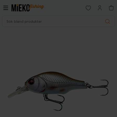
Open favorites p
Sök bland produkter
Search