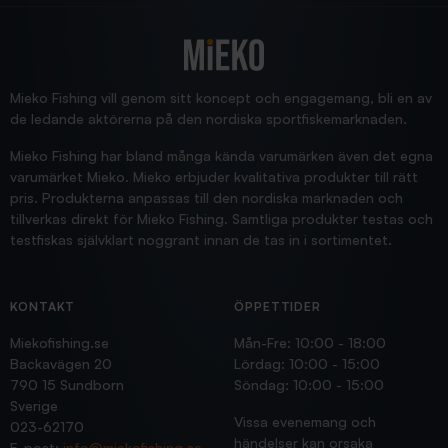
2025/12/16
Blänke
Supersnabb leverans!
Jensa
Mieko Fishing vill genom sitt koncept och engagemang, bli en av
de ledande aktörerna på den nordiska sportfiskemarknaden.
Mieko Fishing har bland många kända varumärken även det egna
varumärket Mieko. Mieko erbjuder kvalitativa produkter till rätt
pris. Produkterna anpassas till den nordiska marknaden och
tillverkas direkt för Mieko Fishing. Samtliga produkter testas och
testfiskas självklart noggrant innan de tas in i sortimentet.
KONTAKT
ÖPPETTIDER
Miekofishing.se
Mån-Fre: 10:00 - 18:00
Backavägen 20
Lördag: 10:00 - 15:00
790 15 Sundborn
Söndag: 10:00 - 15:00
Sverige
Vissa evenemang och
023-62170
händelser kan orsaka
E-post:
info@miekofishing.se