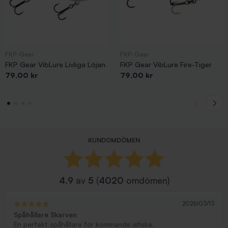
FKP-Gear
FKP-Gear
FKP Gear VibLure Livliga Löjan
FKP Gear VibLure Fire-Tiger
Pris
Pris
79,00 kr
79,00 kr
KUNDOMDÖMEN
4.9
av
5
(
4020
omdömen)
2026/03/13
Spåhållare Skarven
En perfekt spåhållare för kommande isfiske.