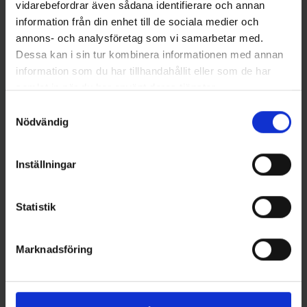
vidarebefordrar även sådana identifierare och annan
information från din enhet till de sociala medier och
annons- och analysföretag som vi samarbetar med.
Dessa kan i sin tur kombinera informationen med annan
information som du har tillhandahållit eller som de har
samlat in när du har använt deras tjänster.
Savage Gear
Savage Gear
SG Gravity Crank MR 5,8cm -
SG Gravity Crank MR 5,8cm -
Samtyckesval
Dirty Roach
Red Crayfish
Nödvändig
109 kr
109 kr
Inställningar
Statistik
Andra gillade även
Marknadsföring