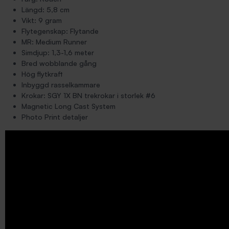
Längd: 5,8 cm
Vikt: 9 gram
Flytegenskap: Flytande
MR: Medium Runner
Simdjup: 1,3-1,6 meter
Bred wobblande gång
Hög flytkraft
Inbyggd rasselkammare
Krokar: SGY 1X BN trekrokar i storlek #6
Magnetic Long Cast System
Photo Print detaljer