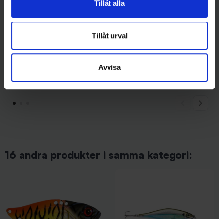
Tillåt alla
Tillåt urval
FKP-Gear
Mieko Predator
Avvisa
FKP Gear VibLure Green
Mieko Smolt 13gr - Red Star
79 kr
65 kr
16 andra produkter i samma kategori: