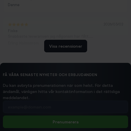
Danne
2026/03/02
Fiske
Snabbaste leveransen jag någonsin har fått....
Erling Holmström
Visa recensioner
2026/02/19
Ollonskott 6mm
Hittade exakt vad jag behövde. Snabb och bra...
FÅ VÅRA SENASTE NYHETER OCH ERBJUDANDEN
Ann-Louise
Du kan avbryta prenumerationen när som helst. För detta
ändamål, vänligen hitta vår kontaktinformation i det rättsliga
meddelandet.
2026/02/19
Din e-postadress
pimpelspön
Allt bara bra och snabb leverans
Rolf
Prenumerera