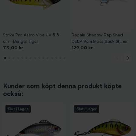
Strike Pro Astro Vibe UV 5,5
Rapala Shadow Rap Shad
cm - Bengal Tiger
DEEP 9cm Moss Back Shiner
Pris
Pris
119,00 kr
129,00 kr
Kunder som köpt denna produkt köpte
också:
Slut i Lager
Slut i Lager