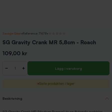
Savage Gear
•
Reference 71678
•
Inga recensioner
SG Gravity Crank MR 5,8cm - Roach
109,00 kr
Inkl. moms
Antal
-
+
Lägg i varukorg
Sista produkten i lager
Beskrivning
SG Gravity Crank MR (Medium Runner) är en flytande wobbler