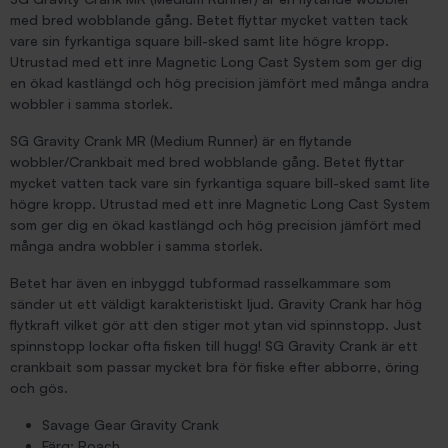
med bred wobblande gång. Betet flyttar mycket vatten tack
vare sin fyrkantiga square bill-sked samt lite högre kropp.
Utrustad med ett inre Magnetic Long Cast System som ger dig
en ökad kastlängd och hög precision jämfört med många andra
wobbler i samma storlek.
SG Gravity Crank MR (Medium Runner) är en flytande
wobbler/Crankbait med bred wobblande gång. Betet flyttar
mycket vatten tack vare sin fyrkantiga square bill-sked samt lite
högre kropp. Utrustad med ett inre Magnetic Long Cast System
som ger dig en ökad kastlängd och hög precision jämfört med
många andra wobbler i samma storlek.
Betet har även en inbyggd tubformad rasselkammare som
sänder ut ett väldigt karakteristiskt ljud. Gravity Crank har hög
flytkraft vilket gör att den stiger mot ytan vid spinnstopp. Just
spinnstopp lockar ofta fisken till hugg! SG Gravity Crank är ett
crankbait som passar mycket bra för fiske efter abborre, öring
och gös.
Savage Gear Gravity Crank
Färg: Roach