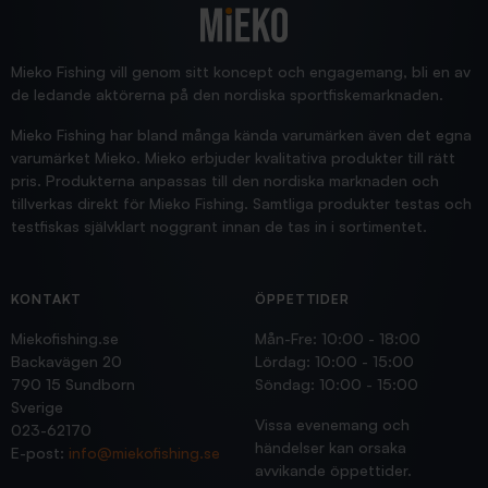
Blänke
Supersnabb leverans!
Jensa
Mieko Fishing vill genom sitt koncept och engagemang, bli en av
de ledande aktörerna på den nordiska sportfiskemarknaden.
Mieko Fishing har bland många kända varumärken även det egna
varumärket Mieko. Mieko erbjuder kvalitativa produkter till rätt
pris. Produkterna anpassas till den nordiska marknaden och
tillverkas direkt för Mieko Fishing. Samtliga produkter testas och
testfiskas självklart noggrant innan de tas in i sortimentet.
KONTAKT
ÖPPETTIDER
Miekofishing.se
Mån-Fre: 10:00 - 18:00
Backavägen 20
Lördag: 10:00 - 15:00
790 15 Sundborn
Söndag: 10:00 - 15:00
Sverige
Vissa evenemang och
023-62170
händelser kan orsaka
E-post:
info@miekofishing.se
avvikande öppettider.