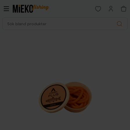
Open favorites p
Sök bland produkter
Search