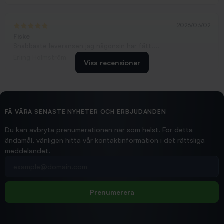
2026/03/02
Fiske
Snabbaste leveransen jag någonsin har fått....
Erling Holmström
Visa recensioner
2026/02/19
Ollonskott 6mm
Hittade exakt vad jag behövde. Snabb och bra...
FÅ VÅRA SENASTE NYHETER OCH ERBJUDANDEN
Ann-Louise
Du kan avbryta prenumerationen när som helst. För detta
ändamål, vänligen hitta vår kontaktinformation i det rättsliga
meddelandet.
2026/02/19
Din e-postadress
pimpelspön
Allt bara bra och snabb leverans
Rolf
Prenumerera
2025/12/16