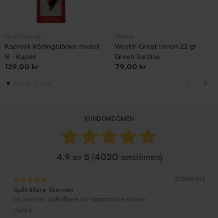
Onni Kapraali
Westin
Kapraali Rödingblänke modell
Westin Great Heron 22 gr -
8 - Kupari
Green Sardine
Pris
Pris
129,00 kr
79,00 kr
KUNDOMDÖMEN
4.9
av
5
(
4020
omdömen)
2026/03/13
Spåhållare Skarven
En perfekt spåhållare för kommande isfiske.
Danne