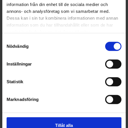
information från din enhet till de sociala medier och
annons- och analysföretag som vi samarbetar med.
Dessa kan i sin tur kombinera informationen med annan
information som du har tillhandahållit eller som de har
Darts
Attraqua Plus - Regnbåge
Darts Lekande Super Rolling
samlat in när du har använt deras tjänster.
Rosa
stl. 8
Samtyckesval
189 kr
35 kr
Nödvändig
Inställningar
16 andra produkter i samma kategori:
Statistik
Marknadsföring
Tillåt alla