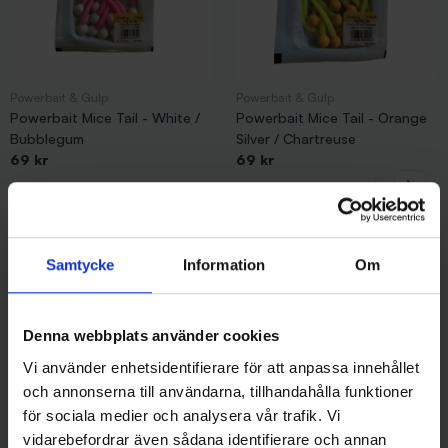
Powerbait & Gulp
Powerbait & Gulp
Powerbait Mice Tail - White /
Powerbait Mice Tail - Orange
Bubblegum
Silver / Chartreuse
69 kr
69 kr
Samtycke
Information
Om
Andra gillade även
Denna webbplats använder cookies
Vi använder enhetsidentifierare för att anpassa innehållet
och annonserna till användarna, tillhandahålla funktioner
för sociala medier och analysera vår trafik. Vi
vidarebefordrar även sådana identifierare och annan