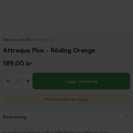
Reference ROYE
•
Inga recensioner
Attraqua Plus - Röding Orange
189,00 kr
Inkl. moms
Antal
-
+
Lägg i varukorg
Sista produkten i lager
Beskrivning
Succébetet Attraqua Plus från Norge har fått mycket