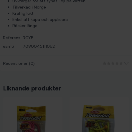
UV-färger för att synas i djupa vatten
Tillverkad i Norge
Kraftig lukt
Enkel att kapa och applicera
Räcker länge
Referens
ROYE
ean13
7090045111062
Recensioner (0)
Liknande produkter