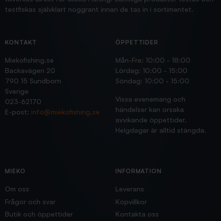
testfiskas självklart noggrant innan de tas in i sortimentet.
KONTAKT
ÖPPETTIDER
Miekofishing.se
Mån-Fre: 10:00 - 18:00
Backavägen 20
Lördag: 10:00 - 15:00
790 15 Sundborn
Söndag: 10:00 - 15:00
Sverige
Vissa evenemang och
023-62170
händelser kan orsaka
E-post:
info@miekofishing.se
avvikande öppettider.
Helgdagar är alltid stängda.
MIEKO
INFORMATION
Om oss
Leverans
Frågor och svar
Köpvillkor
Butik och öppettider
Kontakta oss