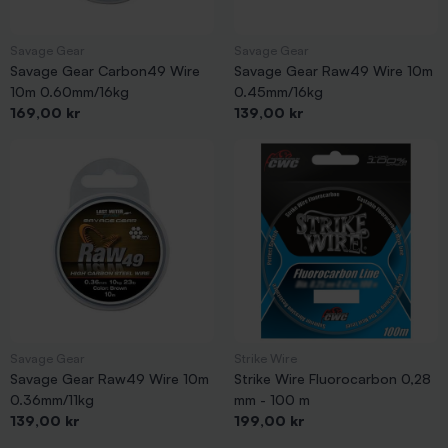
Savage Gear
Savage Gear
Savage Gear Carbon49 Wire
Savage Gear Raw49 Wire 10m
10m 0.60mm/16kg
0.45mm/16kg
Pris
Pris
169,00 kr
139,00 kr
Savage Gear
Strike Wire
Savage Gear Raw49 Wire 10m
Strike Wire Fluorocarbon 0,28
0.36mm/11kg
mm - 100 m
Pris
Pris
139,00 kr
199,00 kr