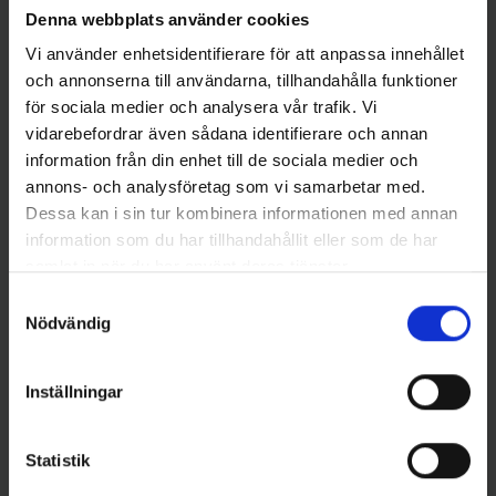
Denna webbplats använder cookies
Vi använder enhetsidentifierare för att anpassa innehållet
och annonserna till användarna, tillhandahålla funktioner
för sociala medier och analysera vår trafik. Vi
vidarebefordrar även sådana identifierare och annan
Hurricane
Darts
information från din enhet till de sociala medier och
Rovex Fluorocarbon, 0,92mm
Darts 49-strand Coated Wire
annons- och analysföretag som vi samarbetar med.
20m
10,9 kg - 5 m
Dessa kan i sin tur kombinera informationen med annan
Pris
Pris
199,00 kr
189,00 kr
information som du har tillhandahållit eller som de har
samlat in när du har använt deras tjänster.
Samtyckesval
Nödvändig
Inställningar
Statistik
Darts
Darts