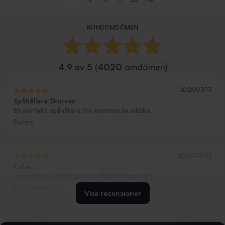
Nästa
KUNDOMDÖMEN
4.9
av
5
(
4020
omdömen)
2026/03/13
Spåhållare Skarven
En perfekt spåhållare för kommande isfiske.
Danne
2026/03/02
Fiske
Snabbaste leveransen jag någonsin har fått....
Erling Holmström
Visa recensioner
2026/02/19