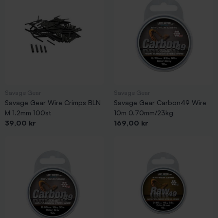
också. Då behöver du en våg. Kanske längden på fisken också är
intressant. Då är ett måttband bra att ha. På detta sätt
upptäcker du vilka tillbehör just du behöver till det fiske du
bedriver.
Savage Gear
Savage Gear
Savage Gear Wire Crimps BLN
Savage Gear Carbon49 Wire
M 1.2mm 100st
10m 0.70mm/23kg
Pris
Pris
39,00 kr
169,00 kr