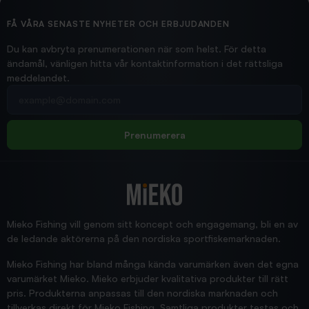
Ollonskott 6mm
Hittade exakt vad jag behövde. Snabb och bra...
FÅ VÅRA SENASTE NYHETER OCH ERBJUDANDEN
Ann-Louise
Du kan avbryta prenumerationen när som helst. För detta
ändamål, vänligen hitta vår kontaktinformation i det rättsliga
meddelandet.
2026/02/19
Din e-postadress
pimpelspön
Allt bara bra och snabb leverans
Rolf
Prenumerera
2025/12/16
Blänke
Supersnabb leverans!
Jensa
Mieko Fishing vill genom sitt koncept och engagemang, bli en av
de ledande aktörerna på den nordiska sportfiskemarknaden.
Mieko Fishing har bland många kända varumärken även det egna
varumärket Mieko. Mieko erbjuder kvalitativa produkter till rätt
pris. Produkterna anpassas till den nordiska marknaden och
tillverkas direkt för Mieko Fishing. Samtliga produkter testas och