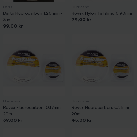
Darts
Hurricane
Darts Fluorocarbon 1,20 mm -
Rovex Nylon Tafslina, 0,90mm
Pris
3 m
79,00 kr
Pris
99,00 kr
Hurricane
Hurricane
Rovex Fluorocarbon, 0,17mm
Rovex Fluorocarbon, 0,21mm
20m
20m
Pris
Pris
39,00 kr
45,00 kr