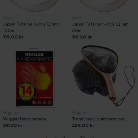
Jaxon
Jaxon
Jaxon Tafslina Nylon 1,0 mm
Jaxon Tafslina Nylon 1,2 mm
100m
50m
Pris
Pris
119,00 kr
99,00 kr
Wiggler
Wiggler
Wiggler Handvärmare
Trähåv med gummerat nät
Pris
Pris
29,00 kr
229,00 kr
Visar 1-48 av 917 objekt
1
2
3
…
20