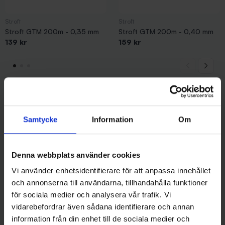
Stroft
Stroft
Stroft GTM 200m - 0,35 mm
Stroft GTM 200m - 0,40 mm
139 kr
159 kr
Andra gillade även
Samtycke
Information
Om
Denna webbplats använder cookies
Vi använder enhetsidentifierare för att anpassa innehållet
och annonserna till användarna, tillhandahålla funktioner
för sociala medier och analysera vår trafik. Vi
vidarebefordrar även sådana identifierare och annan
information från din enhet till de sociala medier och