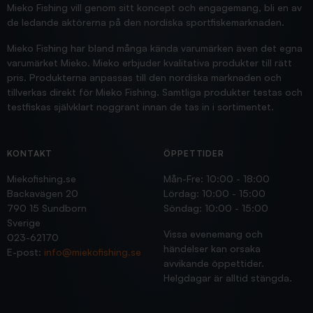
Jensa
Mieko Fishing vill genom sitt koncept och engagemang, bli en av
de ledande aktörerna på den nordiska sportfiskemarknaden.
Mieko Fishing har bland många kända varumärken även det egna
varumärket Mieko. Mieko erbjuder kvalitativa produkter till rätt
pris. Produkterna anpassas till den nordiska marknaden och
tillverkas direkt för Mieko Fishing. Samtliga produkter testas och
testfiskas självklart noggrant innan de tas in i sortimentet.
KONTAKT
ÖPPETTIDER
Miekofishing.se
Mån-Fre: 10:00 - 18:00
Backavägen 20
Lördag: 10:00 - 15:00
790 15 Sundborn
Söndag: 10:00 - 15:00
Sverige
Vissa evenemang och
023-62170
händelser kan orsaka
E-post:
info@miekofishing.se
avvikande öppettider.
Helgdagar är alltid stängda.