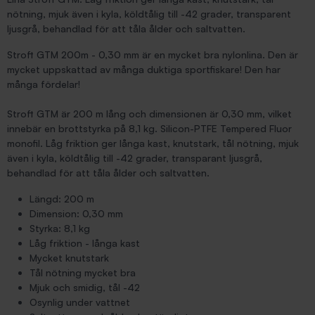
nötning, mjuk även i kyla, köldtålig till -42 grader, transparent
ljusgrå, behandlad för att tåla ålder och saltvatten.
Stroft GTM 200m - 0,30 mm är en mycket bra nylonlina. Den är
mycket uppskattad av många duktiga sportfiskare! Den har
många fördelar!
Stroft GTM är 200 m lång och dimensionen är 0,30 mm, vilket
innebär en brottstyrka på 8,1 kg. Silicon-PTFE Tempered Fluor
monofil. Låg friktion ger långa kast, knutstark, tål nötning, mjuk
även i kyla, köldtålig till -42 grader, transparant ljusgrå,
behandlad för att tåla ålder och saltvatten.
Längd: 200 m
Dimension: 0,30 mm
Styrka: 8,1 kg
Låg friktion - långa kast
Mycket knutstark
Tål nötning mycket bra
Mjuk och smidig, tål -42
Osynlig under vattnet