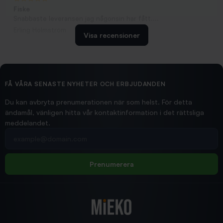
Fiske
Snabbaste leveransen jag någonsin har fått....
Erling Holmström
Visa recensioner
2026/02/19
Ollonskott 6mm
Hittade exakt vad jag behövde. Snabb och bra...
FÅ VÅRA SENASTE NYHETER OCH ERBJUDANDEN
Ann-Louise
Du kan avbryta prenumerationen när som helst. För detta
ändamål, vänligen hitta vår kontaktinformation i det rättsliga
meddelandet.
2026/02/19
Din e-postadress
pimpelspön
Allt bara bra och snabb leverans
Rolf
Prenumerera
2025/12/16
Blänke
Supersnabb leverans!