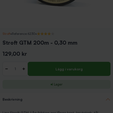
Stroft
•
Reference 6230
•
4/5 (1 recensioner)
Stroft GTM 200m - 0,30 mm
129,00 kr
Inkl. moms
Antal
-
+
Lägg i varukorg
I Lager
Beskrivning
Lina Stroft GTM. Låg friktion ger långa kast, knutstark, tål