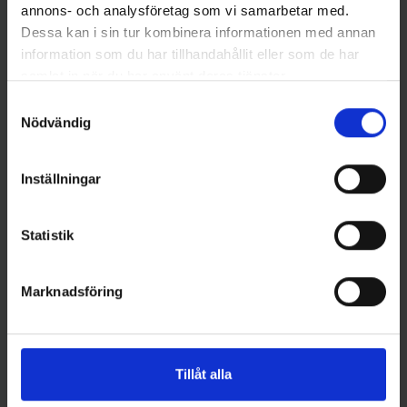
annons- och analysföretag som vi samarbetar med.
Dessa kan i sin tur kombinera informationen med annan
Stroft
Stroft
Stroft GTM 200m - 0,28 mm
Stroft LS Nylonlina 100 m -
information som du har tillhandahållit eller som de har
119 kr
0,30 mm
samlat in när du har använt deras tjänster.
109 kr
Samtyckesval
Nödvändig
Inställningar
8 andra produkter i samma kategori:
Statistik
Marknadsföring
Tillåt alla