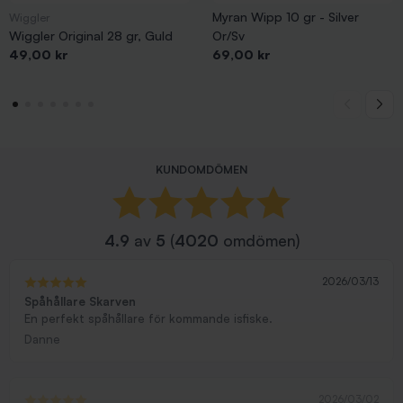
Myran Wipp 10 gr - Silver
Wiggler
Wiggler Original 28 gr, Guld
Or/Sv
Pris
Pris
49,00 kr
69,00 kr
KUNDOMDÖMEN
4.9
av
5
(
4020
omdömen)
2026/03/13
Spåhållare Skarven
En perfekt spåhållare för kommande isfiske.
Danne
2026/03/02