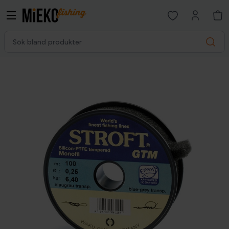
Open favorites p
Sök bland produkter
Search