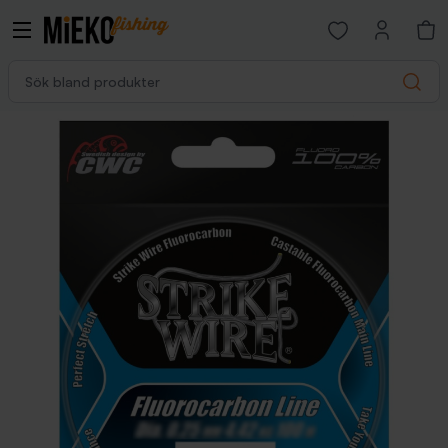
Open favorites p
Sök bland produkter
Search