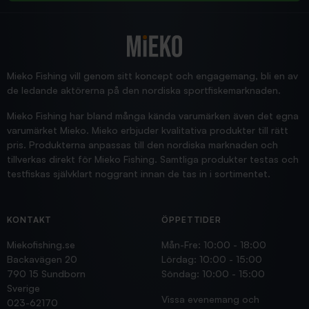
2025/12/16
Blänke
Supersnabb leverans!
Jensa
Mieko Fishing vill genom sitt koncept och engagemang, bli en av
de ledande aktörerna på den nordiska sportfiskemarknaden.
Mieko Fishing har bland många kända varumärken även det egna
varumärket Mieko. Mieko erbjuder kvalitativa produkter till rätt
pris. Produkterna anpassas till den nordiska marknaden och
tillverkas direkt för Mieko Fishing. Samtliga produkter testas och
testfiskas självklart noggrant innan de tas in i sortimentet.
KONTAKT
ÖPPETTIDER
Miekofishing.se
Mån-Fre: 10:00 - 18:00
Backavägen 20
Lördag: 10:00 - 15:00
790 15 Sundborn
Söndag: 10:00 - 15:00
Sverige
Vissa evenemang och
023-62170