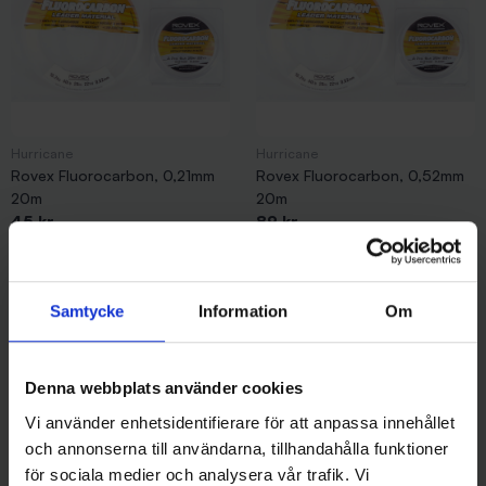
Hurricane
Hurricane
Rovex Fluorocarbon, 0,21mm
Rovex Fluorocarbon, 0,52mm
20m
20m
45 kr
89 kr
Samtycke
Information
Om
Andra gillade även
Denna webbplats använder cookies
Vi använder enhetsidentifierare för att anpassa innehållet
och annonserna till användarna, tillhandahålla funktioner
för sociala medier och analysera vår trafik. Vi