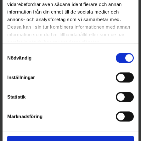
vidarebefordrar även sådana identifierare och annan
information från din enhet till de sociala medier och
annons- och analysföretag som vi samarbetar med.
Dessa kan i sin tur kombinera informationen med annan
information som du har tillhandahållit eller som de har
samlat in när du har använt deras tjänster.
Strike Wire
Hurricane
Strike Wire Fluorocarbon 0,18
Rovex Fluorocarbon, 0,17mm
Samtyckesval
mm - 100 m
20m
Nödvändig
119 kr
39 kr
Inställningar
Statistik
16 andra produkter i samma kategori:
Marknadsföring