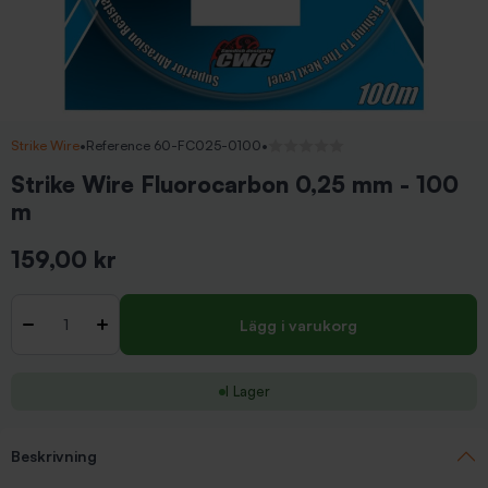
Strike Wire
•
Reference 60-FC025-0100
•
Inga recensioner
Strike Wire Fluorocarbon 0,25 mm - 100
m
159,00 kr
Inkl. moms
Antal
-
+
Lägg i varukorg
I Lager
Beskrivning