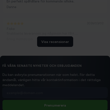
En perfekt spåhållare för kommande isfiske.
Danne
2026/03/02
Fiske
Snabbaste leveransen jag någonsin har fått....
Erling Holmström
Visa recensioner
2026/02/19
Ollonskott 6mm
Hittade exakt vad jag behövde. Snabb och bra...
FÅ VÅRA SENASTE NYHETER OCH ERBJUDANDEN
Ann-Louise
Du kan avbryta prenumerationen när som helst. För detta
ändamål, vänligen hitta vår kontaktinformation i det rättsliga
meddelandet.
2026/02/19
Din e-postadress
pimpelspön
Allt bara bra och snabb leverans
Rolf
Prenumerera