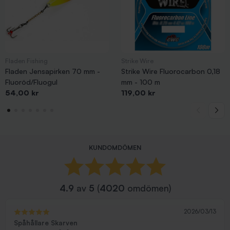
Fladen Fishing
Strike Wire
Fladen Jensapirken 70 mm -
Strike Wire Fluorocarbon 0,18
Fluoröd/Fluogul
mm - 100 m
Pris
Pris
54,00 kr
119,00 kr
KUNDOMDÖMEN
4.9
av
5
(
4020
omdömen)
2026/03/13
Spåhållare Skarven