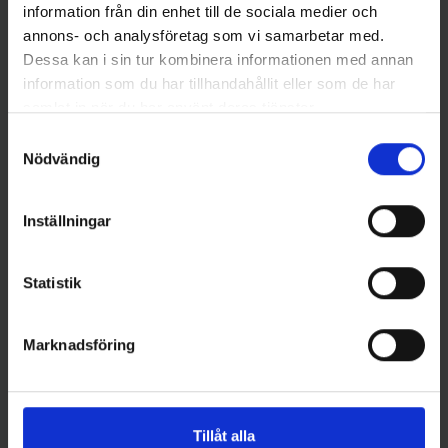
information från din enhet till de sociala medier och
annons- och analysföretag som vi samarbetar med.
Dessa kan i sin tur kombinera informationen med annan
information som du har tillhandahållit eller som de har
Gamakatsu
CWC
Gamakatsu Drop Shot Swivel
Pig Hula Chatterbait 16g -
samlat in när du har använt deras tjänster.
Shot 1/0
Motoroil Pepper
Samtyckesval
99 kr
89 kr
Nödvändig
Inställningar
16 andra produkter i samma kategori:
Statistik
Ny
Marknadsföring
Tillåt alla