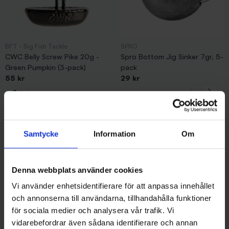
BFT - Big Fish Tackle
SPRO
CWC Belly Screw Pike 20g -
Spro Bottom Jig Sinker 7gr, 5-
Green Pumpkin (3-pack)
pack
55 kr
29 kr
Samtycke
Information
Om
Andra gillade även
Denna webbplats använder cookies
Vi använder enhetsidentifierare för att anpassa innehållet
och annonserna till användarna, tillhandahålla funktioner
för sociala medier och analysera vår trafik. Vi
vidarebefordrar även sådana identifierare och annan