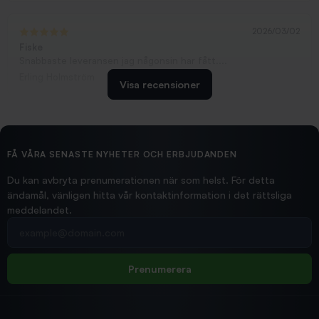
2026/03/02
Fiske
Snabbaste leveransen jag någonsin har fått....
Erling Holmström
Visa recensioner
2026/02/19
Ollonskott 6mm
Hittade exakt vad jag behövde. Snabb och bra...
FÅ VÅRA SENASTE NYHETER OCH ERBJUDANDEN
Ann-Louise
Du kan avbryta prenumerationen när som helst. För detta
ändamål, vänligen hitta vår kontaktinformation i det rättsliga
meddelandet.
2026/02/19
Din e-postadress
pimpelspön
Allt bara bra och snabb leverans
Rolf
Prenumerera
2025/12/16