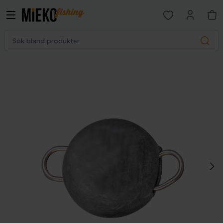
Open favorites p
Sök bland produkter
Search