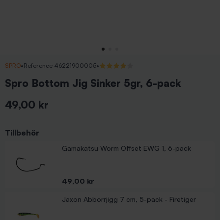
SPRO
•
Reference 46221900005
•
4/5 (1 recensioner)
Spro Bottom Jig Sinker 5gr, 6-pack
49,00 kr
Inkl. moms
Tillbehör
Gamakatsu Worm Offset EWG 1, 6-pack
Pris
49,00 kr
Jaxon Abborrjigg 7 cm, 5-pack - Firetiger