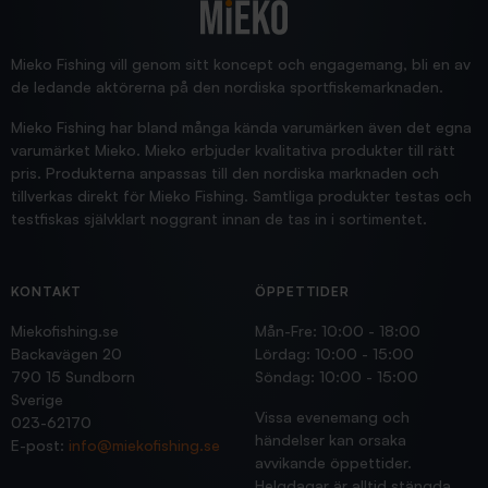
Blänke
Supersnabb leverans!
Jensa
Mieko Fishing vill genom sitt koncept och engagemang, bli en av
de ledande aktörerna på den nordiska sportfiskemarknaden.
Mieko Fishing har bland många kända varumärken även det egna
varumärket Mieko. Mieko erbjuder kvalitativa produkter till rätt
pris. Produkterna anpassas till den nordiska marknaden och
tillverkas direkt för Mieko Fishing. Samtliga produkter testas och
testfiskas självklart noggrant innan de tas in i sortimentet.
KONTAKT
ÖPPETTIDER
Miekofishing.se
Mån-Fre: 10:00 - 18:00
Backavägen 20
Lördag: 10:00 - 15:00
790 15 Sundborn
Söndag: 10:00 - 15:00
Sverige
Vissa evenemang och
023-62170
händelser kan orsaka
E-post:
info@miekofishing.se
avvikande öppettider.
Helgdagar är alltid stängda.