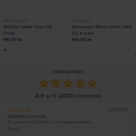
Mieko Predator
Gamakatsu
Wobbler Mieko Pesa 90F -
Gamakatsu Worm Offset EWG
Öring
1/0, 6-pack
Pris
Pris
99,00 kr
49,00 kr
KUNDOMDÖMEN
4.9
av
5
(
4020
omdömen)
2026/03/13
Spåhållare Skarven
En perfekt spåhållare för kommande isfiske.
Danne