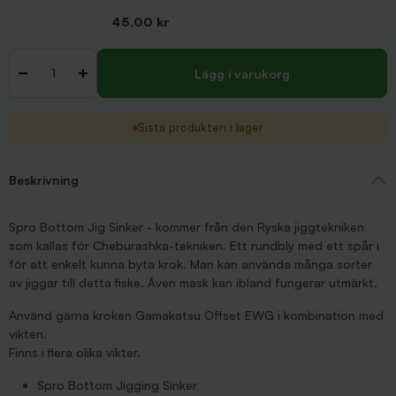
Pris
45,00 kr
Antal
-
+
Lägg i varukorg
Sista produkten i lager
Beskrivning
Spro Bottom Jig Sinker - kommer från den Ryska jiggtekniken
som kallas för Cheburashka-tekniken. Ett rundbly med ett spår i
för att enkelt kunna byta krok. Man kan använda många sorter
av jiggar till detta fiske. Även mask kan ibland fungerar utmärkt.
Använd gärna kroken Gamakatsu Offset EWG i kombination med
vikten.
Finns i flera olika vikter.
Spro Bottom Jigging Sinker