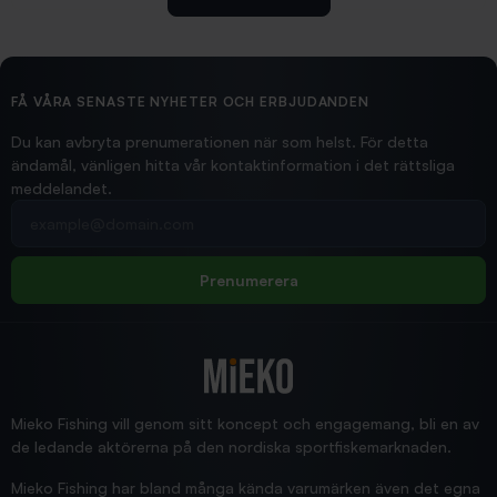
2026/02/19
Ollonskott 6mm
Hittade exakt vad jag behövde. Snabb och bra...
FÅ VÅRA SENASTE NYHETER OCH ERBJUDANDEN
Ann-Louise
Du kan avbryta prenumerationen när som helst. För detta
ändamål, vänligen hitta vår kontaktinformation i det rättsliga
meddelandet.
2026/02/19
Din e-postadress
pimpelspön
Allt bara bra och snabb leverans
Rolf
Prenumerera
2025/12/16
Blänke
Supersnabb leverans!
Jensa
Mieko Fishing vill genom sitt koncept och engagemang, bli en av
de ledande aktörerna på den nordiska sportfiskemarknaden.
Mieko Fishing har bland många kända varumärken även det egna