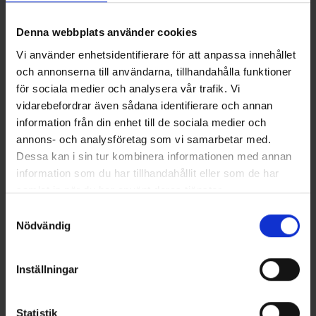
Haspelspö
(2-sec) - Haspelspö
799 kr
799 kr
Denna webbplats använder cookies
Vi använder enhetsidentifierare för att anpassa innehållet
och annonserna till användarna, tillhandahålla funktioner
för sociala medier och analysera vår trafik. Vi
vidarebefordrar även sådana identifierare och annan
Andra gillade även
information från din enhet till de sociala medier och
annons- och analysföretag som vi samarbetar med.
Dessa kan i sin tur kombinera informationen med annan
information som du har tillhandahållit eller som de har
samlat in när du har använt deras tjänster.
Samtyckesval
Nödvändig
Inställningar
Savage Gear
Daiwa
Savage Gear Rotex Spinner
Daiwa Prorex S Spin 7'1" 5-
Statistik
5.5 g, Black Purple
25g - Haspelspö