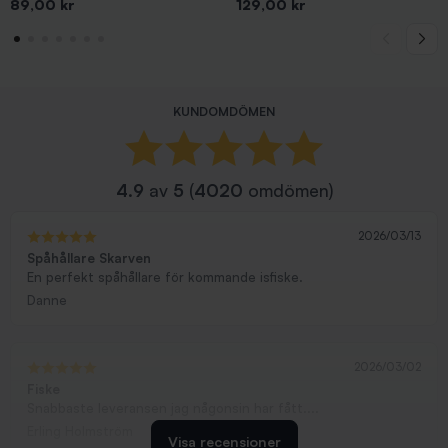
Pris
Pris
89,00 kr
129,00 kr
KUNDOMDÖMEN
4.9
av
5
(
4020
omdömen)
2026/03/13
Spåhållare Skarven
En perfekt spåhållare för kommande isfiske.
Danne
2026/03/02
Fiske
Snabbaste leveransen jag någonsin har fått....
Erling Holmström
Visa recensioner