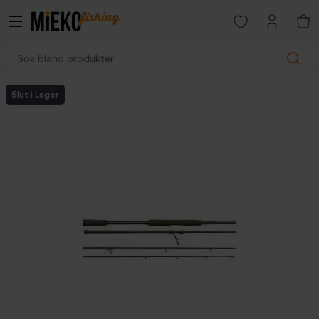
Open favorites p
Sök bland produkter
Search
Slut i Lager