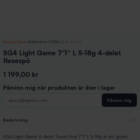
Savage Gear
•
Reference 72196
•
Inga recensioner
SG4 Light Game 7'1'' L 5-18g 4-delat
Resespö
1 199,00 kr
Inkl. moms
Påminn mig när produkten är åter i lager
Påminn mig
Beskrivning
SG4 Light Game 4-delat Travel Rod 7'1'' L 5-18g är ett grymt