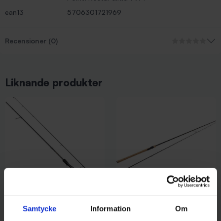
ean13
5706301721969
Recensioner (0)
Liknande produkter
Abu Garcia
Westin
Samtycke
Information
Om
Abu Garcia Orra 702M 7-28g -
Westin W2 Spin 7'1'' ML 5-25g