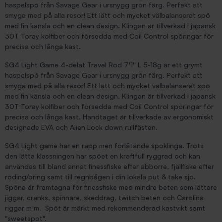
haspelspö från Savage Gear i ursnygg grön färg. Perfekt att
smyga med på alla resor! Ett lätt och mycket välbalanserat spö
med fin känsla och en clean design. Klingan är tillverkad i japansk
30T Toray kolfiber och försedda med Coil Control spöringar för
precisa och långa kast.
SG4 Light Game 4-delat Travel Rod 7'1'' L 5-18g är ett grymt
haspelspö från Savage Gear i ursnygg grön färg. Perfekt att
smyga med på alla resor! Ett lätt och mycket välbalanserat spö
med fin känsla och en clean design. Klingan är tillverkad i japansk
30T Toray kolfiber och försedda med Coil Control spöringar för
precisa och långa kast. Handtaget är tillverkade av ergonomiskt
designade EVA och Alien Lock down rullfästen.
SG4 Light game har en rapp men förlåtande spöklinga. Trots
den lätta klassningen har spöet en kraftfull ryggrad och kan
användas till bland annat finessfiske efter abborre, fjällfiske efter
röding/öring samt till regnbågen i din lokala put & take sjö.
Spöna är framtagna för finessfiske med mindre beten som lättare
jiggar, cranks, spinnare, skeddrag, twitch beten och Carolina
riggar m m. Spöt är märkt med rekommenderad kastvikt samt
"sweetspot".