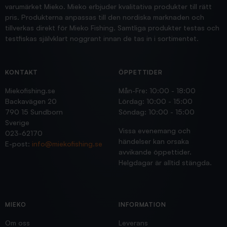
varumärket Mieko. Mieko erbjuder kvalitativa produkter till rätt
pris. Produkterna anpassas till den nordiska marknaden och
tillverkas direkt för Mieko Fishing. Samtliga produkter testas och
testfiskas självklart noggrant innan de tas in i sortimentet.
KONTAKT
ÖPPETTIDER
Miekofishing.se
Mån-Fre: 10:00 - 18:00
Backavägen 20
Lördag: 10:00 - 15:00
790 15 Sundborn
Söndag: 10:00 - 15:00
Sverige
Vissa evenemang och
023-62170
händelser kan orsaka
E-post:
info@miekofishing.se
avvikande öppettider.
Helgdagar är alltid stängda.
MIEKO
INFORMATION
Om oss
Leverans