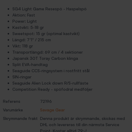
SG4 Light Game Resespö - Haspelspö
Aktion: Fast
Power: Light
Kastvikt: 5-18 gr
Sweetspot: 15 gr (optimal kastvikt)
Längd: 7'1'' / 215 cm
Vikt: 118 gr
Transportlängd: 69 cm / 4 sektioner
Japansk 30T Toray Carbon klinga
Split EVA-handtag
Seaguide CCS-ringsystem i rostfritt stål
SIN-ringar
Seaguide Alien Lock down R/S-rullfäste
Competition Ready - spöfodral medföljer
Referens
72196
Varumärke
Savage Gear
Skrymmande frakt
Denna produkt är skrymmande, skickas med
DHL och levereras till din närmsta Service
Point. Kostar alltid 79:-!