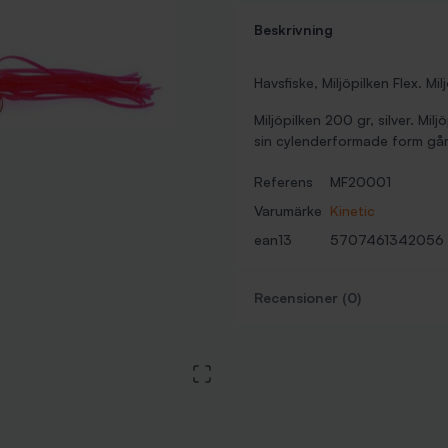
Beskrivning
Havsfiske, Miljöpilken Flex. Mi
Miljöpilken 200 gr, silver. Mi
sin cylenderformade form gå
Referens
MF20001
Varumärke
Kinetic
ean13
5707461342056
Recensioner (0)
View large image