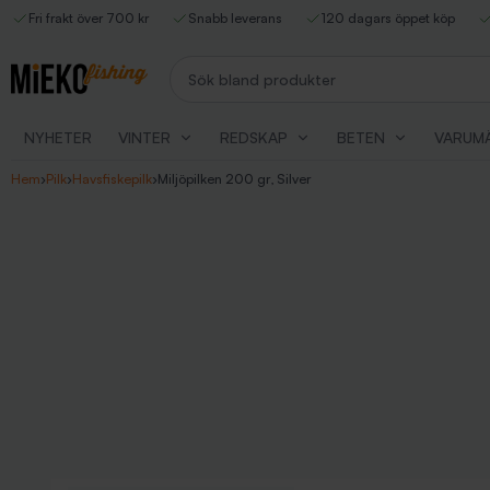
Fri frakt över 700 kr
Snabb leverans
120 dagars öppet köp
Sök bland produkter
NYHETER
VINTER
REDSKAP
BETEN
VARUM
Hem
›
Pilk
›
Havsfiskepilk
›
Miljöpilken 200 gr, Silver