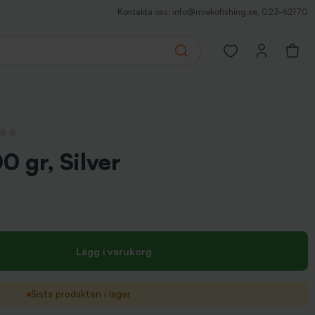
Kontakta oss:
info@miekofishing.se
,
023-62170
Search
Open favorites pa
ensioner
0 gr, Silver
Lägg i varukorg
Sista produkten i lager