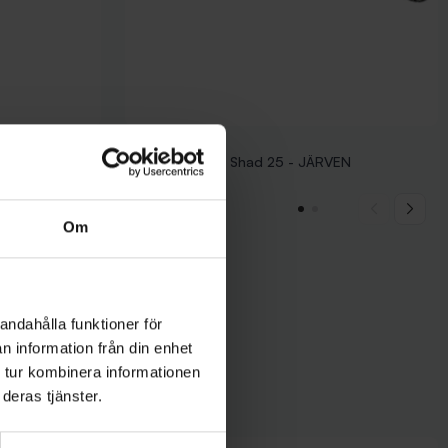
Mieko Predator
g - C/R
Mieko Predator Shad 25 - JÄRVEN
55 kr
Om
andahålla funktioner för
n information från din enhet
 tur kombinera informationen
deras tjänster.