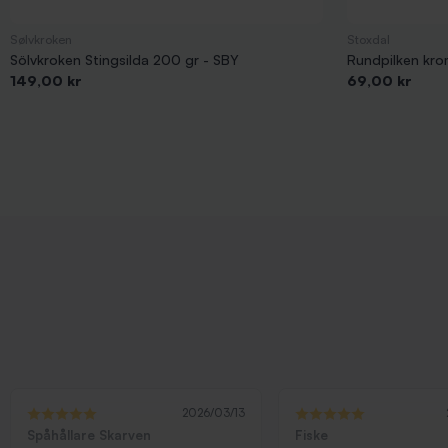
Sølvkroken
Stoxdal
Sölvkroken Stingsilda 200 gr - SBY
Rundpilken kro
Pris
Pris
149,00 kr
69,00 kr
2026/03/13
Spåhållare Skarven
Fiske