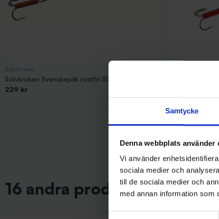
Sølvkroken
Sølvkroken
Sölvkroken Svenskepilk rostfri 500 gr
Sölvkroken Sve
229 kr
219 kr
Samtycke
Denna webbplats använder 
Vi använder enhetsidentifierar
sociala medier och analysera 
till de sociala medier och a
16 andra produkter i samma 
med annan information som du 
Samtyckesval