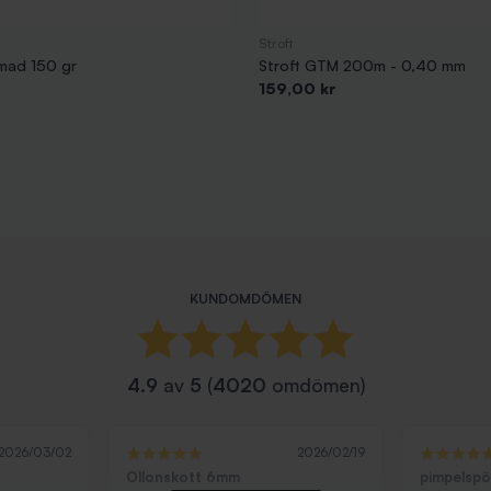
Stroft
mad 150 gr
Stroft GTM 200m - 0,40 mm
Pris
159,00 kr
KUNDOMDÖMEN
4.9
av
5
(
4020
omdömen)
2026/03/02
2026/02/19
Ollonskott 6mm
pimpelsp