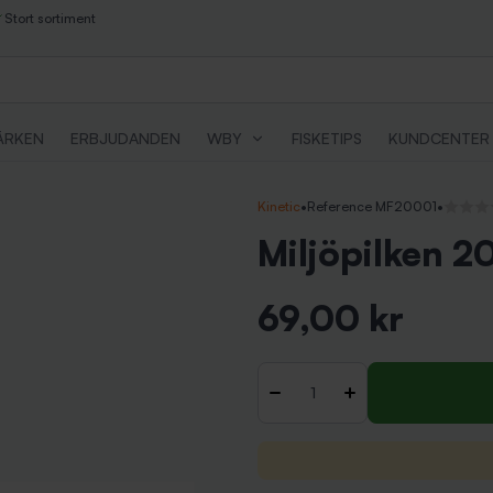
Stort sortiment
ÄRKEN
ERBJUDANDEN
WBY
FISKETIPS
KUNDCENTER
Kinetic
•
Reference MF20001
•
Inga rec
Miljöpilken 20
69,00 kr
Inkl. moms
Antal
-
+