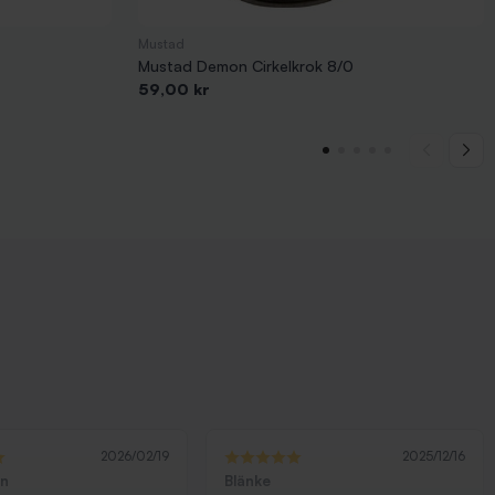
Mustad
Mustad Demon Cirkelkrok 8/0
Pris
59,00 kr
2026/02/19
2025/12/16
ön
Blänke