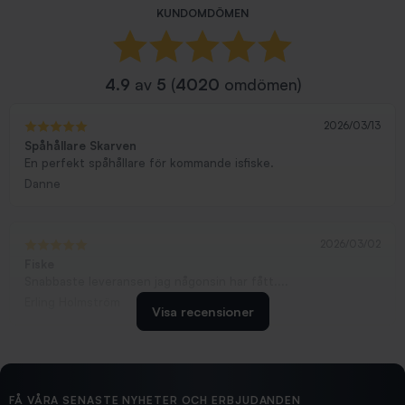
KUNDOMDÖMEN
4.9
av
5
(
4020
omdömen)
2026/03/13
Spåhållare Skarven
En perfekt spåhållare för kommande isfiske.
Danne
2026/03/02
Fiske
Snabbaste leveransen jag någonsin har fått....
Erling Holmström
Visa recensioner
2026/02/19
Ollonskott 6mm
Hittade exakt vad jag behövde. Snabb och bra...
FÅ VÅRA SENASTE NYHETER OCH ERBJUDANDEN