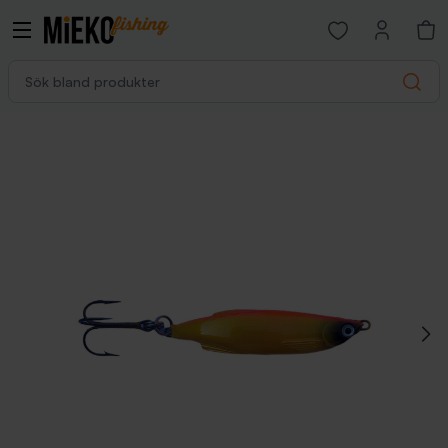
Open favorites p
Sök bland produkter
Search