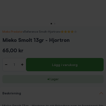
Mieko Predator
•
Reference Smolt-Hjortron
•
4.3333/5 (9 recensioner)
Mieko Smolt 13gr - Hjortron
65,00 kr
Inkl. moms
Antal
-
+
Lägg i varukorg
I Lager
Beskrivning
Mieko Smolt 13gr - Hjortron är ett fiskedrag som är framtaget för