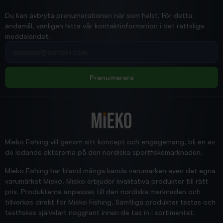
Ann-Louise
Du kan avbryta prenumerationen när som helst. För detta
ändamål, vänligen hitta vår kontaktinformation i det rättsliga
meddelandet.
2026/02/19
Din e-postadress
pimpelspön
Allt bara bra och snabb leverans
Rolf
Prenumerera
2025/12/16
Blänke
Supersnabb leverans!
Jensa
Mieko Fishing vill genom sitt koncept och engagemang, bli en av
de ledande aktörerna på den nordiska sportfiskemarknaden.
Mieko Fishing har bland många kända varumärken även det egna
varumärket Mieko. Mieko erbjuder kvalitativa produkter till rätt
pris. Produkterna anpassas till den nordiska marknaden och
tillverkas direkt för Mieko Fishing. Samtliga produkter testas och
testfiskas självklart noggrant innan de tas in i sortimentet.