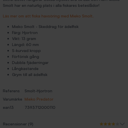
Smolt har en naturlig plats i alla fiskares beteslådor!
Läs mer om att fiska havsöring med Mieko Smolt.
Mieko Smolt - Skeddrag för ädelfisk
Färg: Hjortron
Vikt: 13 gram
Längd: 60 mm
S-kurvad kropp
Förförisk gång
Dubbla fjäderringar
Långkastande
Grym till all ädelfisk
Referens
Smolt-Hjortron
Varumärke
Mieko Predator
ean13
7393712000110
Recensioner (9)