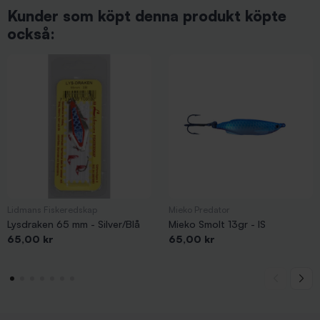
Kunder som köpt denna produkt köpte
också:
Lidmans Fiskeredskap
Mieko Predator
Lysdraken 65 mm - Silver/Blå
Mieko Smolt 13gr - IS
Pris
Pris
65,00 kr
65,00 kr