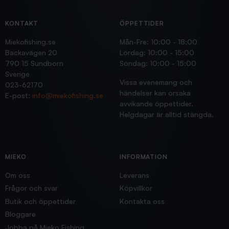
KONTAKT
ÖPPETTIDER
Miekofishing.se
Mån-Fre: 10:00 - 18:00
Backavägen 20
Lördag: 10:00 - 15:00
790 15 Sundborn
Söndag: 10:00 - 15:00
Sverige
Vissa evenemang och
023-62170
händelser kan orsaka
E-post:
info@miekofishing.se
avvikande öppettider.
Helgdagar är alltid stängda.
MIEKO
INFORMATION
Om oss
Leverans
Frågor och svar
Köpvillkor
Butik och öppettider
Kontakta oss
Bloggare
Jobba på Mieko Fishing