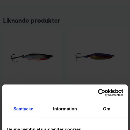
Liknande produkter
Mieko Predator
Mieko Predator
Mieko Smolt 13gr - BlodMört
Mieko Smolt 21gr - Midnight
65 kr
Sun
Samtycke
Information
Om
65 kr
Denna webbplats använder cookies