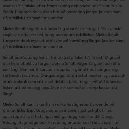
svenskt insjöfiske efter främst öring och andra ädelfiskar. Mieko
Smolt fungerar dock även bra på havsöring längst kusten samt
på ädelfisk i strömmande vatten.
Mieko Smolt 13gr är ett fiskedrag som är framtaget för svenskt
insjöfiske efter främst öring och andra ädelfiskar. Mieko Smolt
fungerar dock mycket bra även på havsöring längst kusten samt
på ädelfisk i strömmande vatten.
Smolt ädelfiskdrag finns i tre olika storlekar (7, 13 och 21 gram)
och flera effektiva färger. Denna Smolt väger 13 gram och är 6
cm lång. Den har S-kurvad kropp som gör att det slingrar sig
förföriskt i vattnet. Öringsdraget är utrustat med en sylvass och
stark trekrok som sitter på dubbla fjäderringar, vilket förhindrar
fisken att bända sig loss. Med sin kompakta kropp kastar du
långt.
Mieko Smolt kan fiskas hem i olika hastigheter beroende på
önskat fiskedjup. Oregelbunden inspinningshastighet med
spinstopp är ett hett tips, många hugg kommer då! Öring,
Röding, Regnbåge och Havsöring är arter som får se upp lite
extra! Betet fungerar också mycket bra till Lax och Harr. Mieko