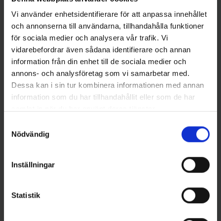
Vi använder enhetsidentifierare för att anpassa innehållet
och annonserna till användarna, tillhandahålla funktioner
Andra gillade även
för sociala medier och analysera vår trafik. Vi
vidarebefordrar även sådana identifierare och annan
information från din enhet till de sociala medier och
annons- och analysföretag som vi samarbetar med.
Dessa kan i sin tur kombinera informationen med annan
information som du har tillhandahållit eller som de har
samlat in när du har använt deras tjänster.
Samtyckesval
Nödvändig
Mieko Predator
Mieko Predator
Mieko Smolt 13gr - Rainbow
Mieko Smolt 13gr - Midnight
Inställningar
65 kr
Sun
65 kr
Statistik