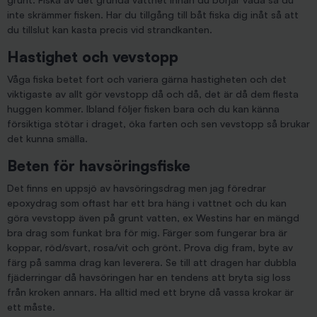
inte skrämmer fisken. Har du tillgång till båt fiska dig inåt så att
du tillslut kan kasta precis vid strandkanten.
Hastighet och vevstopp
Våga fiska betet fort och variera gärna hastigheten och det
viktigaste av allt gör vevstopp då och då, det är då dem flesta
huggen kommer. Ibland följer fisken bara och du kan känna
försiktiga stötar i draget, öka farten och sen vevstopp så brukar
det kunna smälla.
Beten för havsöringsfiske
Det finns en uppsjö av havsöringsdrag men jag föredrar
epoxydrag som oftast har ett bra häng i vattnet och du kan
göra vevstopp även på grunt vatten, ex Westins har en mängd
bra drag som funkat bra för mig. Färger som fungerar bra är
koppar, röd/svart, rosa/vit och grönt. Prova dig fram, byte av
färg på samma drag kan leverera. Se till att dragen har dubbla
fjäderringar då havsöringen har en tendens att bryta sig loss
från kroken annars. Ha alltid med ett bryne då vassa krokar är
ett måste.