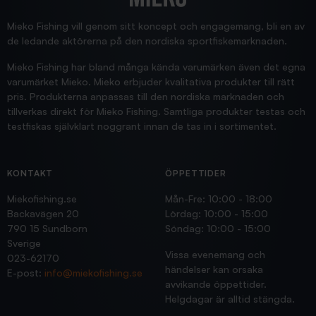
Supersnabb leverans!
Jensa
Mieko Fishing vill genom sitt koncept och engagemang, bli en av
de ledande aktörerna på den nordiska sportfiskemarknaden.
Mieko Fishing har bland många kända varumärken även det egna
varumärket Mieko. Mieko erbjuder kvalitativa produkter till rätt
pris. Produkterna anpassas till den nordiska marknaden och
tillverkas direkt för Mieko Fishing. Samtliga produkter testas och
testfiskas självklart noggrant innan de tas in i sortimentet.
KONTAKT
ÖPPETTIDER
Miekofishing.se
Mån-Fre: 10:00 - 18:00
Backavägen 20
Lördag: 10:00 - 15:00
790 15 Sundborn
Söndag: 10:00 - 15:00
Sverige
Vissa evenemang och
023-62170
händelser kan orsaka
E-post:
info@miekofishing.se
avvikande öppettider.
Helgdagar är alltid stängda.