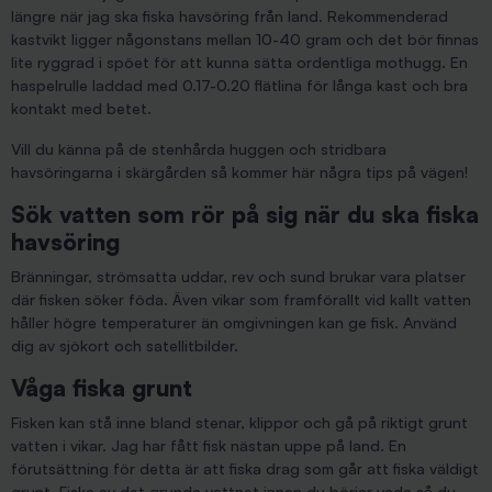
längre när jag ska fiska havsöring från land. Rekommenderad
kastvikt ligger någonstans mellan 10-40 gram och det bör finnas
lite ryggrad i spöet för att kunna sätta ordentliga mothugg. En
haspelrulle laddad med 0.17-0.20 flätlina för långa kast och bra
kontakt med betet.
Vill du känna på de stenhårda huggen och stridbara
havsöringarna i skärgården så kommer här några tips på vägen!
Sök vatten som rör på sig när du ska fiska
havsöring
Bränningar, strömsatta uddar, rev och sund brukar vara platser
där fisken söker föda. Även vikar som framförallt vid kallt vatten
håller högre temperaturer än omgivningen kan ge fisk. Använd
dig av sjökort och satellitbilder.
Våga fiska grunt
Fisken kan stå inne bland stenar, klippor och gå på riktigt grunt
vatten i vikar. Jag har fått fisk nästan uppe på land. En
förutsättning för detta är att fiska drag som går att fiska väldigt
grunt. Fiska av det grunda vattnet innan du börjar vada så du