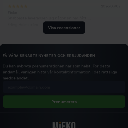
2026/03/02
Fiske
Snabbaste leveransen jag någonsin har fått....
Erling Holmström
Visa recensioner
2026/02/19
Ollonskott 6mm
Hittade exakt vad jag behövde. Snabb och bra...
FÅ VÅRA SENASTE NYHETER OCH ERBJUDANDEN
Ann-Louise
Du kan avbryta prenumerationen när som helst. För detta
ändamål, vänligen hitta vår kontaktinformation i det rättsliga
meddelandet.
2026/02/19
Din e-postadress
pimpelspön
Allt bara bra och snabb leverans
Rolf
Prenumerera
2025/12/16
Blänke