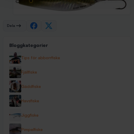
Dela
Bloggkategorier
Tips för abborrfiske
Fjällfiske
Gäddfiske
Havsfiske
Jiggfiske
Pimpelfiske