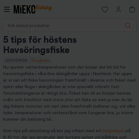
Open favorites p
Sök bland produkter
Search
5 tips för höstens
Havsöringsfiske
2017/09/05
Öringfiske
Nu sjunker vattentemperaturen och det börjar det bli tid för
havsöringsfiske i våra fina skärgårdar uppe i Norrland. Här uppe
är vi van att fiska havsöringen framförallt i älvarna och fisket med
spinn eller fluga i skärgården är inte speciellt utbrett fast
förutsättningarna är riktigt bra. Fisket kan till en början kännas
svårt och tröstlöst med stora ytor att fiska av men ju mer du lär
dig fiskens mönster om vart dem framförallt befinner sig, vid vilka
tider, temperaturer och vattenstånd som fungerar bra, ju större
kommer din belöning bli.
Som tips på utrustning så kör jag oftast med ett
haspelspö
på
8-10 fot där jag använder det kortare spöet vid båtfiske och