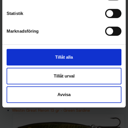
Statistik
Marknadsföring
Mieko Smolt 13gr - IS
Tillåt alla
Tillåt urval
Avvisa
Westin Great Heron 13 gr - Green Sardine