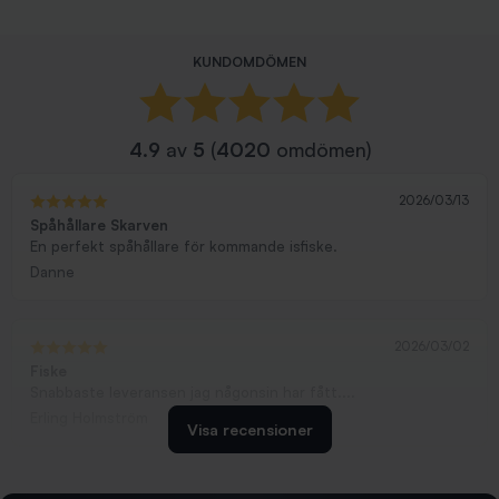
KUNDOMDÖMEN
4.9
av
5
(
4020
omdömen)
2026/03/13
Spåhållare Skarven
En perfekt spåhållare för kommande isfiske.
Danne
2026/03/02
Fiske
Snabbaste leveransen jag någonsin har fått....
Erling Holmström
Visa recensioner
2026/02/19