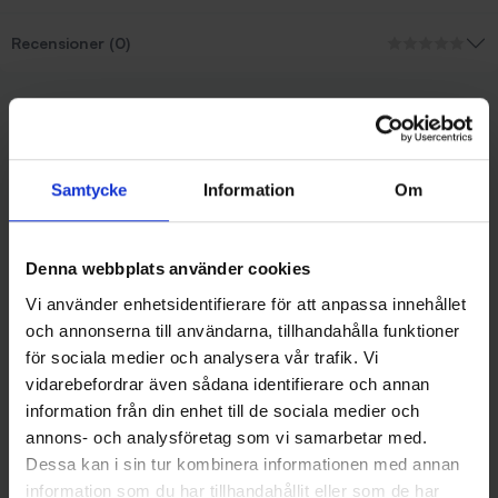
Recensioner (0)
Liknande produkter
Samtycke
Information
Om
Denna webbplats använder cookies
Vi använder enhetsidentifierare för att anpassa innehållet
och annonserna till användarna, tillhandahålla funktioner
för sociala medier och analysera vår trafik. Vi
vidarebefordrar även sådana identifierare och annan
information från din enhet till de sociala medier och
Jaxon
Jaxon
Jaxon Diver Gösvobbler 11 cm
Jaxon Ferox vobbler 10 cm -
annons- och analysföretag som vi samarbetar med.
- Yellow Tiger
UV Roach
Dessa kan i sin tur kombinera informationen med annan
109 kr
119 kr
information som du har tillhandahållit eller som de har