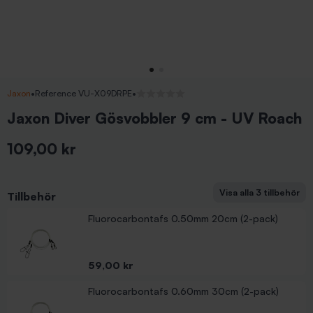
Jaxon
•
Reference VU-X09DRPE
•
Inga recensioner
Jaxon Diver Gösvobbler 9 cm - UV Roach
109,00 kr
Inkl. moms
Visa alla 3 tillbehör
Tillbehör
Fluorocarbontafs 0.60mm 40cm (2-pack)
Fluorocarbontafs 0.50mm 20cm (2-pack)
Pris
59,00 kr
Pris
59,00 kr
Fluorocarbontafs 0.60mm 30cm (2-pack)