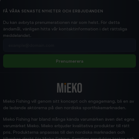
Ollonskott 6mm
Hittade exakt vad jag behövde. Snabb och bra...
FÅ VÅRA SENASTE NYHETER OCH ERBJUDANDEN
Ann-Louise
Du kan avbryta prenumerationen när som helst. För detta
ändamål, vänligen hitta vår kontaktinformation i det rättsliga
meddelandet.
2026/02/19
Din e-postadress
pimpelspön
Allt bara bra och snabb leverans
Rolf
Prenumerera
2025/12/16
Blänke
Supersnabb leverans!
Jensa
Mieko Fishing vill genom sitt koncept och engagemang, bli en av
de ledande aktörerna på den nordiska sportfiskemarknaden.
Mieko Fishing har bland många kända varumärken även det egna
varumärket Mieko. Mieko erbjuder kvalitativa produkter till rätt
pris. Produkterna anpassas till den nordiska marknaden och
tillverkas direkt för Mieko Fishing. Samtliga produkter testas och