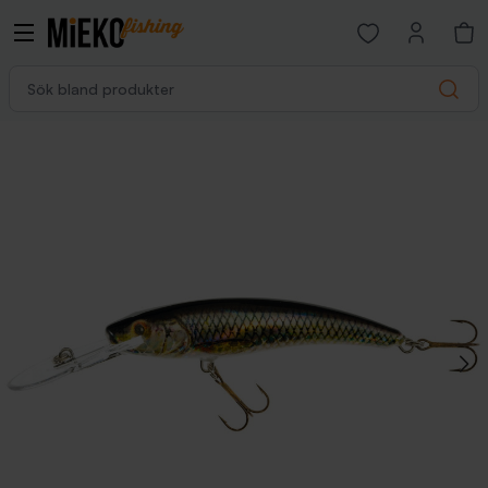
Open favorites p
Sök bland produkter
Search