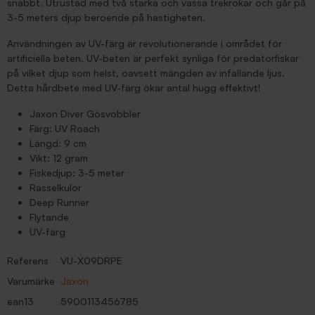
snabbt. Utrustad med två starka och vassa trekrokar och går på
3-5 meters djup beroende på hastigheten.
Användningen av UV-färg är revolutionerande i området för
artificiella beten. UV-beten är perfekt synliga för predatorfiskar
på vilket djup som helst, oavsett mängden av infallande ljus.
Detta hårdbete med UV-färg ökar antal hugg effektivt!
Jaxon Diver Gösvobbler
Färg: UV Roach
Längd: 9 cm
Vikt: 12 gram
Fiskedjup: 3-5 meter
Rasselkulor
Deep Runner
Flytande
UV-färg
Referens
VU-X09DRPE
Varumärke
Jaxon
ean13
5900113456785