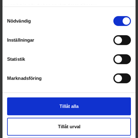
samlat in när du har använt deras tjänster.
Samtyckesval
Nödvändig
Andra gillade även
Inställningar
Statistik
Marknadsföring
Tillåt alla
Jaxon
Jaxon
Jaxon Diver Gösvobbler 11 cm
Jaxon Diver Gösvobbler 11 cm
- Perch
- Blue Orange Belly
Tillåt urval
109 kr
109 kr