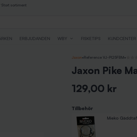
Stort sortiment
ÄRKEN
ERBJUDANDEN
WBY
FISKETIPS
KUNDCENTER
Jaxon
•
Reference VJ-PI25FBM
•
Inga r
Jaxon Pike M
129,00 kr
Inkl. moms
Tillbehör
Mieko Gäddtaf