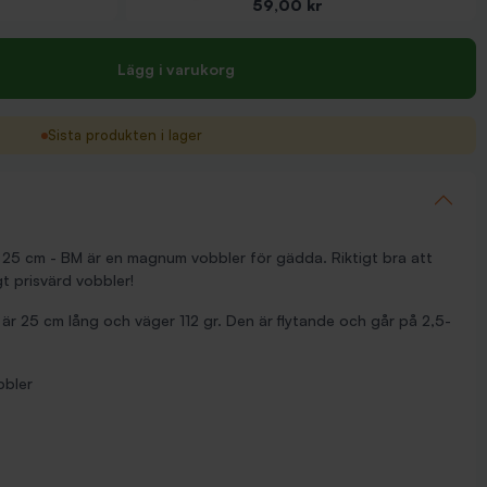
Pris
59,00 kr
Lägg i varukorg
Sista produkten i lager
25 cm - BM är en magnum vobbler för gädda. Riktigt bra att
gt prisvärd vobbler!
r 25 cm lång och väger 112 gr. Den är flytande och går på 2,5-
bbler