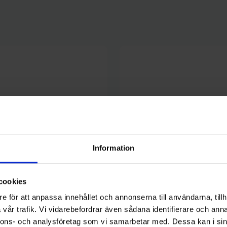
Information
cookies
e för att anpassa innehållet och annonserna till användarna, tillh
vår trafik. Vi vidarebefordrar även sådana identifierare och anna
Mieko Predator
nnons- och analysföretag som vi samarbetar med. Dessa kan i sin
vobbler 11 cm - Silver/Svart
Wobbler Mieko Pesa 90F - Eldti