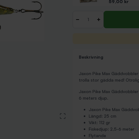
Pris
59,00 kr
Antal
-
+
Beskrivning
Jaxon Pike Max Gäddvobbler 
trolla stor gädda med! Otroli
Jaxon Pike Max Gäddvobbler ä
6 meters djup.
Jaxon Pike Max Gäddvo
View large image
Längd: 25 cm
Vikt: 112 gr
Fiskedjup: 2,5-6 meter
Flytande