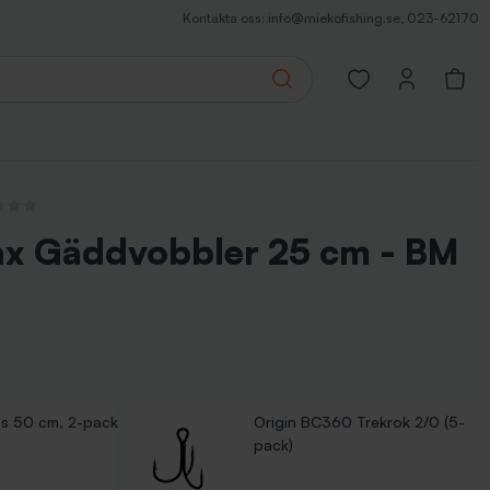
Kontakta oss:
info@miekofishing.se
,
023-62170
Search
Open favorites pa
ecensioner
ax Gäddvobbler 25 cm - BM
s 50 cm, 2-pack
Origin BC360 Trekrok 2/0 (5-
pack)