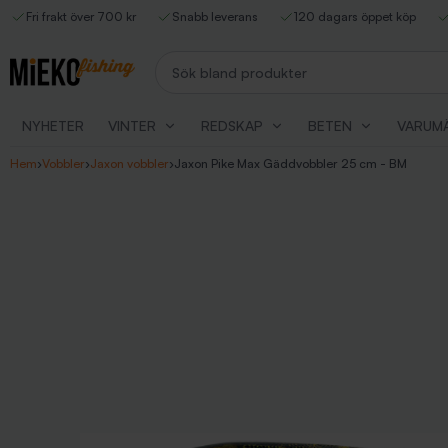
Fri frakt över 700 kr
Snabb leverans
120 dagars öppet köp
Sök bland produkter
NYHETER
VINTER
REDSKAP
BETEN
VARUM
Hem
›
Vobbler
›
Jaxon vobbler
›
Jaxon Pike Max Gäddvobbler 25 cm - BM