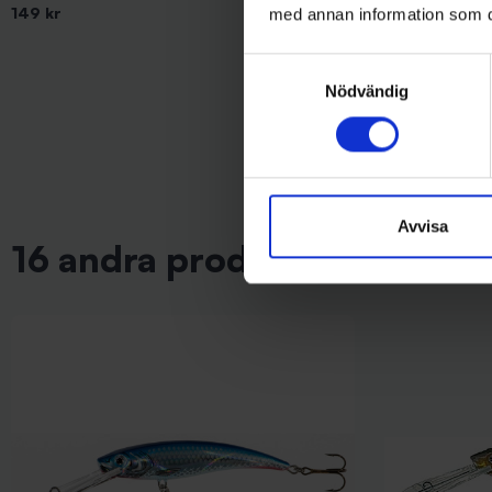
149 kr
109 kr
med annan information som du 
Samtyckesval
Nödvändig
Avvisa
16 andra produkter i samma 