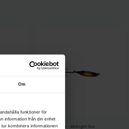
Om
andahålla funktioner för
n information från din enhet
Mieko Predator
 tur kombinera informationen
ger
Mieko Smolt 7gr - Midnight Sun