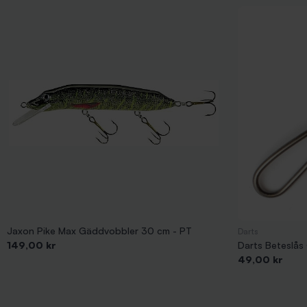
Jaxon Pike Max Gäddvobbler 30 cm - PT
Darts
Pris
149,00 kr
Darts Beteslås 
Pris
49,00 kr