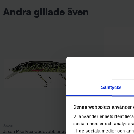
Andra gillade även
Samtycke
Denna webbplats använder 
Vi använder enhetsidentifierar
sociala medier och analysera 
Jaxon
Jaxon
till de sociala medier och a
Jaxon Pike Max Gäddvobbler 30 cm - PT
Jaxon Diver Gös