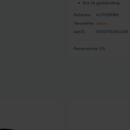
Bra till gäddtrolling
Referens
VJ-PI25FBM
Varumärke
Jaxon
ean13
5900113256248
Recensioner (0)