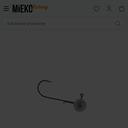
Open favorites p
Sök bland produkter
Search