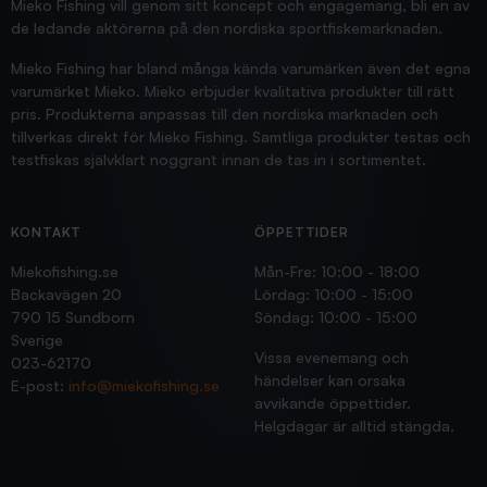
Mieko Fishing vill genom sitt koncept och engagemang, bli en av
de ledande aktörerna på den nordiska sportfiskemarknaden.
Mieko Fishing har bland många kända varumärken även det egna
varumärket Mieko. Mieko erbjuder kvalitativa produkter till rätt
pris. Produkterna anpassas till den nordiska marknaden och
tillverkas direkt för Mieko Fishing. Samtliga produkter testas och
testfiskas självklart noggrant innan de tas in i sortimentet.
KONTAKT
ÖPPETTIDER
Miekofishing.se
Mån-Fre: 10:00 - 18:00
Backavägen 20
Lördag: 10:00 - 15:00
790 15 Sundborn
Söndag: 10:00 - 15:00
Sverige
Vissa evenemang och
023-62170
händelser kan orsaka
E-post:
info@miekofishing.se
avvikande öppettider.
Helgdagar är alltid stängda.