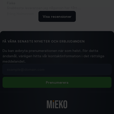
Fiske
Snabbaste leveransen jag någonsin har fått....
Erling Holmström
Visa recensioner
2026/02/19
Ollonskott 6mm
Hittade exakt vad jag behövde. Snabb och bra...
FÅ VÅRA SENASTE NYHETER OCH ERBJUDANDEN
Ann-Louise
Du kan avbryta prenumerationen när som helst. För detta
ändamål, vänligen hitta vår kontaktinformation i det rättsliga
meddelandet.
2026/02/19
Din e-postadress
pimpelspön
Allt bara bra och snabb leverans
Rolf
Prenumerera
2025/12/16
Blänke
Supersnabb leverans!
Jensa