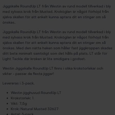
Jiggskalle RoundUp LT från Westin av rund modell tillverkad i bly
med sylvass krok från Mustad. Kroköglan är något förhöjd från
själva skallen för att enkelt kunna aptera dit en stinger om så
önskas.
Jiggskalle RoundUp LT från Westin av rund modell tillverkad i bly
med sylvass krok från Mustad. Kroköglan är något förhöjd från
själva skallen för att enkelt kunna aptera dit en stinger om så
önskas. Med den nätta haken som håller fast jiggkroppen skadas
ditt bete minimalt samtidigt som det hålls på plats. LT står för
Light Tackle där kroken är lite smidigare i godset.
Westin Jiggskalle RoundUp LT finns i olika krokstorlekar och
vikter - passar de flesta jiggar!
Levereras i 3-pack.
Westin jigghuvud RoundUp LT
Krokstorlek: 1
Vikt: 7,5g
Krok: Natural Mustad 32627
Antal: 3-pack