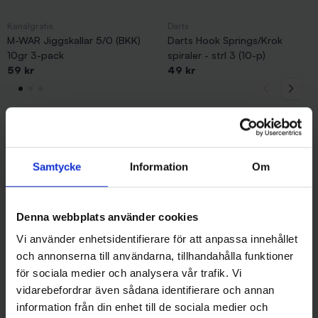
Kanalgratis
Darts
M-WAR Jiggskallar 5/0 (BKK)
Darts Hook Springs/Krok
10gr 3-pack
spiraler - strl 3 (10-p)
59 kr
49 kr
Andra gillade även
Samtycke
Information
Om
Denna webbplats använder cookies
Vi använder enhetsidentifierare för att anpassa innehållet
och annonserna till användarna, tillhandahålla funktioner
för sociala medier och analysera vår trafik. Vi
vidarebefordrar även sådana identifierare och annan
information från din enhet till de sociala medier och