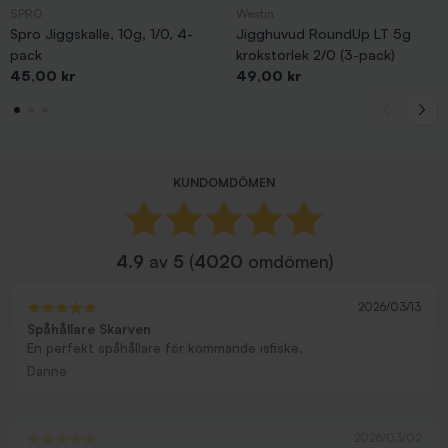
SPRO
Westin
Spro Jiggskalle, 10g, 1/0, 4-
Jigghuvud RoundUp LT 5g
pack
krokstorlek 2/0 (3-pack)
Pris
Pris
45,00 kr
49,00 kr
KUNDOMDÖMEN
4.9
av
5
(
4020
omdömen)
2026/03/13
Spåhållare Skarven
En perfekt spåhållare för kommande isfiske.
Danne
2026/03/02