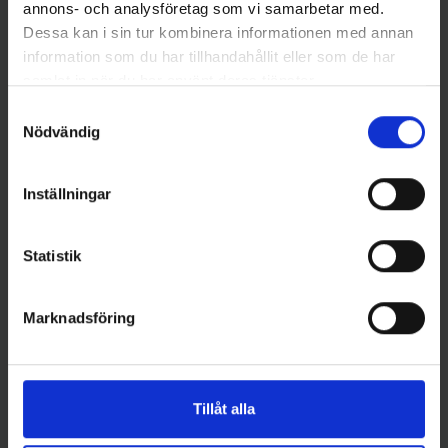
annons- och analysföretag som vi samarbetar med.
Westin
Mieko Predator
Dessa kan i sin tur kombinera informationen med annan
Jigghuvud RoundUp LT 5g
Mieko Stinger Havsfiske 15 cm
information som du har tillhandahållit eller som de har
krokstorlek 2/0 (3-pack)
med spikes (2-pack)
samlat in när du har använt deras tjänster.
49 kr
79 kr
Samtyckesval
Nödvändig
Inställningar
16 andra produkter i samma kategori:
Statistik
Marknadsföring
Tillåt alla