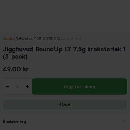
Westin
•
Reference T03-0075-001
•
Inga recensioner
Jigghuvud RoundUp LT 7,5g krokstorlek 1
(3-pack)
49,00 kr
Inkl. moms
Antal
-
+
Lägg i varukorg
I Lager
Beskrivning