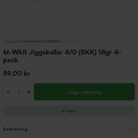
Kanalgratis
•
Reference 606888
•
Inga recensioner
M-WAR Jiggskallar 4/0 (BKK) 18gr 4-
pack
59,00 kr
Inkl. moms
Antal
-
+
Lägg i varukorg
I Lager
Beskrivning