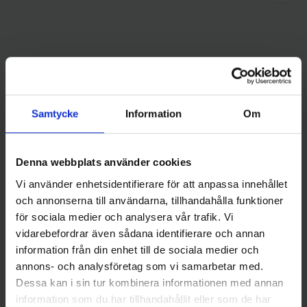
Andra gillade även
Samtycke
Information
Om
Denna webbplats använder cookies
Vi använder enhetsidentifierare för att anpassa innehållet
och annonserna till användarna, tillhandahålla funktioner
för sociala medier och analysera vår trafik. Vi
vidarebefordrar även sådana identifierare och annan
Kanalgratis
Mieko Predator
M-WAR Jiggskallar 4/0 (BKK)
Mieko Stinger Havsfiske 15 cm
information från din enhet till de sociala medier och
14gr 4-pack
med spikes (2-pack)
annons- och analysföretag som vi samarbetar med.
59 kr
79 kr
Dessa kan i sin tur kombinera informationen med annan
information som du har tillhandahållit eller som de har