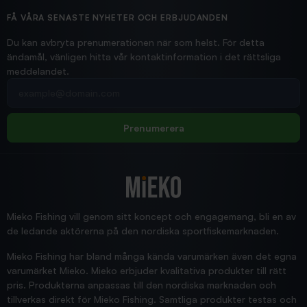
Ollonskott 6mm
Hittade exakt vad jag behövde. Snabb och bra...
FÅ VÅRA SENASTE NYHETER OCH ERBJUDANDEN
Ann-Louise
Du kan avbryta prenumerationen när som helst. För detta
ändamål, vänligen hitta vår kontaktinformation i det rättsliga
meddelandet.
2026/02/19
Din e-postadress
pimpelspön
Allt bara bra och snabb leverans
Rolf
Prenumerera
2025/12/16
Blänke
Supersnabb leverans!
Jensa
Mieko Fishing vill genom sitt koncept och engagemang, bli en av
de ledande aktörerna på den nordiska sportfiskemarknaden.
Mieko Fishing har bland många kända varumärken även det egna
varumärket Mieko. Mieko erbjuder kvalitativa produkter till rätt
pris. Produkterna anpassas till den nordiska marknaden och
tillverkas direkt för Mieko Fishing. Samtliga produkter testas och