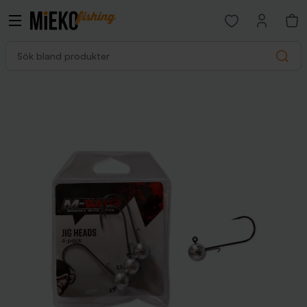
Open favorites p
Sök bland produkter
Search