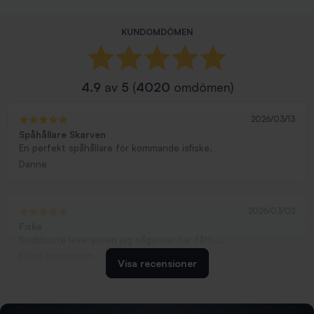
KUNDOMDÖMEN
4.9
av
5
(
4020
omdömen)
2026/03/13
Spåhållare Skarven
En perfekt spåhållare för kommande isfiske.
Danne
2026/03/02
Fiske
Snabbaste leveransen jag någonsin har fått....
Erling Holmström
Visa recensioner
2026/02/19