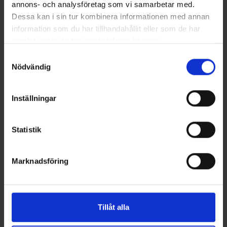
annons- och analysföretag som vi samarbetar med.
Dessa kan i sin tur kombinera informationen med annan
Jaxon
Jaxon
Jaxon Abborrjigg 11 cm, 5-
Jaxon Abborrjigg 9 cm, 5-
information som du har tillhandahållit eller som de har
pack - Firetiger
pack - Gul/Orange
samlat in när du har använt deras tjänster.
59 kr
55 kr
Samtyckesval
Nödvändig
Inställningar
Andra gillade även
Statistik
Marknadsföring
Tillåt alla