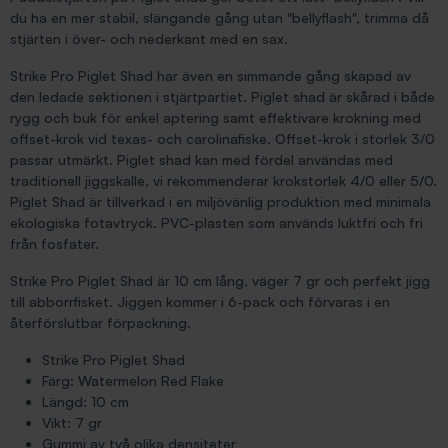
du ha en mer stabil, slängande gång utan "bellyflash", trimma då
stjärten i över- och nederkant med en sax.
Strike Pro Piglet Shad har även en simmande gång skapad av
den ledade sektionen i stjärtpartiet. Piglet shad är skårad i både
rygg och buk för enkel aptering samt effektivare krokning med
offset-krok vid texas- och carolinafiske. Offset-krok i storlek 3/0
passar utmärkt. Piglet shad kan med fördel användas med
traditionell jiggskalle, vi rekommenderar krokstorlek 4/0 eller 5/0.
Piglet Shad är tillverkad i en miljövänlig produktion med minimala
ekologiska fotavtryck. PVC-plasten som används luktfri och fri
från fosfater.
Strike Pro Piglet Shad är 10 cm lång, väger 7 gr och perfekt jigg
till abborrfisket. Jiggen kommer i 6-pack och förvaras i en
återförslutbar förpackning.
Strike Pro Piglet Shad
Färg: Watermelon Red Flake
Längd: 10 cm
Vikt: 7 gr
Gummi av två olika densiteter