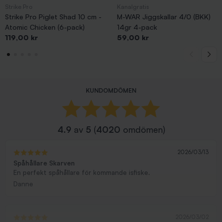
Strike Pro
Kanalgratis
Strike Pro Piglet Shad 10 cm -
M-WAR Jiggskallar 4/0 (BKK)
Atomic Chicken (6-pack)
14gr 4-pack
Pris
Pris
119,00 kr
59,00 kr
KUNDOMDÖMEN
4.9
av
5
(
4020
omdömen)
2026/03/13
Spåhållare Skarven
En perfekt spåhållare för kommande isfiske.
Danne
2026/03/02