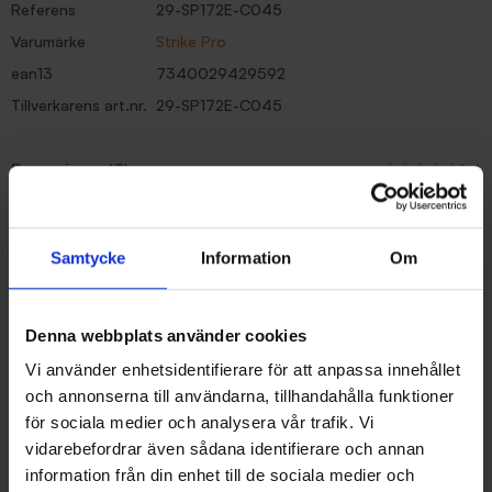
Referens
29-SP172E-C045
Varumärke
Strike Pro
ean13
7340029429592
Tillverkarens art.nr.
29-SP172E-C045
Recensioner (0)
Liknande produkter
Samtycke
Information
Om
Denna webbplats använder cookies
Vi använder enhetsidentifierare för att anpassa innehållet
och annonserna till användarna, tillhandahålla funktioner
för sociala medier och analysera vår trafik. Vi
vidarebefordrar även sådana identifierare och annan
information från din enhet till de sociala medier och