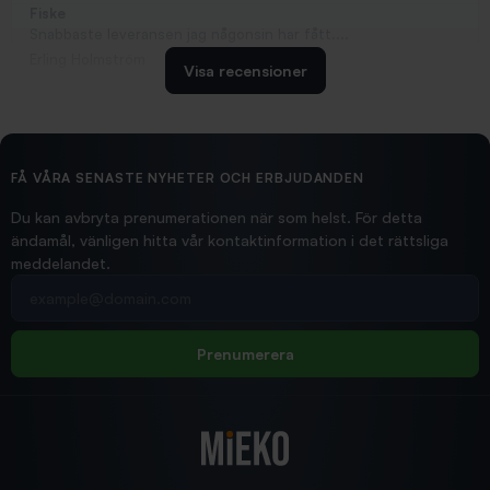
Fiske
Snabbaste leveransen jag någonsin har fått....
Erling Holmström
Visa recensioner
2026/02/19
Ollonskott 6mm
Hittade exakt vad jag behövde. Snabb och bra...
FÅ VÅRA SENASTE NYHETER OCH ERBJUDANDEN
Ann-Louise
Du kan avbryta prenumerationen när som helst. För detta
ändamål, vänligen hitta vår kontaktinformation i det rättsliga
meddelandet.
2026/02/19
Din e-postadress
pimpelspön
Allt bara bra och snabb leverans
Rolf
Prenumerera
2025/12/16
Blänke
Supersnabb leverans!
Jensa