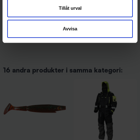
Tillåt urval
Westin
Mieko Predator
Westin BullTeez Shadtail 9,5
Mieko Predator Spinner Tail
cm - Gold Rush (2-pack)
RNR 390g - Norrsken (Glow)
Avvisa
45 kr
229 kr
16 andra produkter i samma kategori: