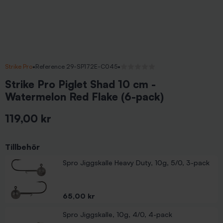
Strike Pro
•
Reference 29-SP172E-C045
•
Inga recensioner
Strike Pro Piglet Shad 10 cm -
Watermelon Red Flake (6-pack)
119,00 kr
Inkl. moms
Tillbehör
Spro Jiggskalle Heavy Duty, 10g, 5/0, 3-pack
Pris
65,00 kr
Spro Jiggskalle, 10g, 4/0, 4-pack