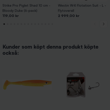
Strike Pro Piglet Shad 10 cm -
Westin W4 Flotation Suit - L -
Bloody Duke (6-pack)
Flytoverall
Pris
Pris
119,00 kr
2 999,00 kr
Kunder som köpt denna produkt köpte
också: