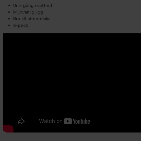
Unik gång i vattnet
Miljövänlig jigg
Bra till abborrfiske
6-pack