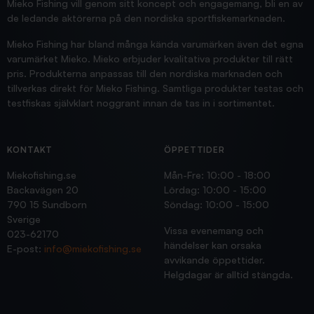
Mieko Fishing vill genom sitt koncept och engagemang, bli en av
de ledande aktörerna på den nordiska sportfiskemarknaden.
Mieko Fishing har bland många kända varumärken även det egna
varumärket Mieko. Mieko erbjuder kvalitativa produkter till rätt
pris. Produkterna anpassas till den nordiska marknaden och
tillverkas direkt för Mieko Fishing. Samtliga produkter testas och
testfiskas självklart noggrant innan de tas in i sortimentet.
KONTAKT
ÖPPETTIDER
Miekofishing.se
Mån-Fre: 10:00 - 18:00
Backavägen 20
Lördag: 10:00 - 15:00
790 15 Sundborn
Söndag: 10:00 - 15:00
Sverige
Vissa evenemang och
023-62170
händelser kan orsaka
E-post:
info@miekofishing.se
avvikande öppettider.
Helgdagar är alltid stängda.