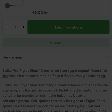
Pris
45,00 kr
Antal
-
+
Lägg i varukorg
I Lager
Beskrivning
Strike Pro Piglet Shad 10 cm är en liten jigg designat främst för
jiggfiske efter abborre men är långt ifrån en "vanlig" abborrjigg.
Strike Pro Piglet Shad har många framträdande och enastående
egenskaper vilka gör den speciell. Piglet Shad är gjuten i gummi
av två olika densiteter där nedre halvan av betet är
saltimpregnerad. Salt sjunker fortare vilket gör att Piglet Shad
sjunker med buken före och får en mer stabil gång i vattnet.
Paddelstjärten på Piglet Shad ger betet ett lätt "bellyflash". Vill