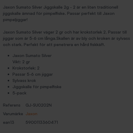
Jaxon Sumato Silver Jiggskalle 2g - 2 är en liten traditionell
jiggskalle ämnad för pimpelfiske. Passar perfekt till Jaxon
pimpeljiggar!
Jaxon Sumato Silver väger 2 gr och har krokstorlek 2. Passar till
jiggar som är 5-6 cm långa.Skallen är av bly och kroken är sylvass
och stark. Perfekt för att penetrera en hård fiskkäft.
Jaxon Sumato Silver
Vikt: 2 gr
Krokstorlek: 2
Passar 5-6 cm jiggar
Sylvass krok
Jiggskalle för pimpelfiske
5-pack
Referens
GJ-SU0202N
Varumärke
Jaxon
ean13
5900113360471