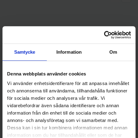
Andra gillade även
Samtycke
Information
Om
Denna webbplats använder cookies
Vi använder enhetsidentifierare för att anpassa innehållet
och annonserna till användarna, tillhandahålla funktioner
för sociala medier och analysera vår trafik. Vi
vidarebefordrar även sådana identifierare och annan
Jaxon
Westin
Jaxon Sumato Silver Jiggskalle
Jigghuvud RoundUp LT 3g
information från din enhet till de sociala medier och
Pimpel 6g - 2
krokstorlek 1/0 (3-pack)
annons- och analysföretag som vi samarbetar med.
35 kr
49 kr
Dessa kan i sin tur kombinera informationen med annan
information som du har tillhandahållit eller som de har