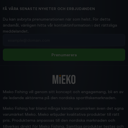
Ollonskott 6mm
Hittade exakt vad jag behövde. Snabb och bra...
FÅ VÅRA SENASTE NYHETER OCH ERBJUDANDEN
Ann-Louise
Du kan avbryta prenumerationen när som helst. För detta
ändamål, vänligen hitta vår kontaktinformation i det rättsliga
meddelandet.
2026/02/19
Din e-postadress
pimpelspön
Allt bara bra och snabb leverans
Rolf
Prenumerera
2025/12/16
Blänke
Supersnabb leverans!
Jensa
Mieko Fishing vill genom sitt koncept och engagemang, bli en av
de ledande aktörerna på den nordiska sportfiskemarknaden.
Mieko Fishing har bland många kända varumärken även det egna
varumärket Mieko. Mieko erbjuder kvalitativa produkter till rätt
pris. Produkterna anpassas till den nordiska marknaden och
tillverkas direkt för Mieko Fishing. Samtliga produkter testas och