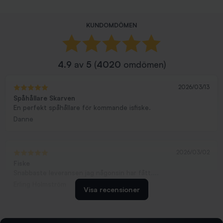
KUNDOMDÖMEN
4.9
av
5
(
4020
omdömen)
2026/03/13
Spåhållare Skarven
En perfekt spåhållare för kommande isfiske.
Danne
2026/03/02
Fiske
Snabbaste leveransen jag någonsin har fått....
Erling Holmström
Visa recensioner
2026/02/19