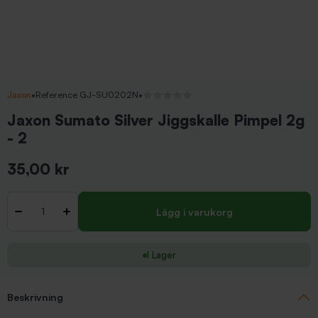
Jaxon
•
Reference GJ-SU0202N
•
Inga recensioner
Jaxon Sumato Silver Jiggskalle Pimpel 2g
- 2
35,00 kr
Inkl. moms
Antal
-
+
Lägg i varukorg
I Lager
Beskrivning