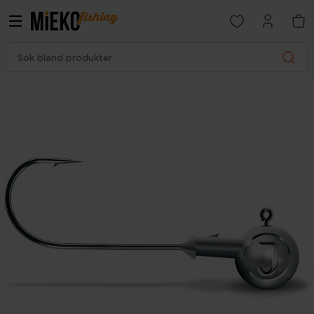
Open favorites p
Sök bland produkter
Search