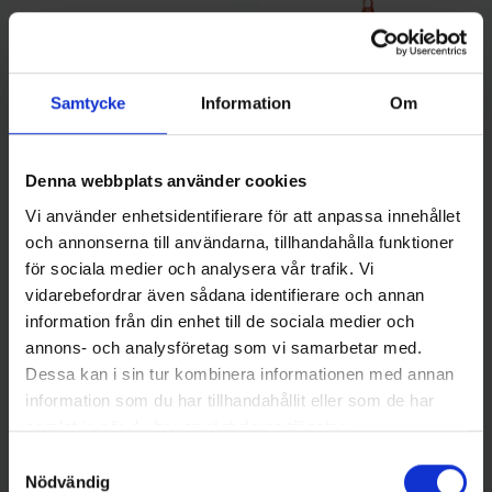
Samtycke
Information
Om
Denna webbplats använder cookies
Vi använder enhetsidentifierare för att anpassa innehållet
Sølvkroken
Blue Fox Raindrop With Eye
Sölvkroken Jensen Mini-Pirken
och annonserna till användarna, tillhandahålla funktioner
Fluo Epoxy & UV 8 -
7g - C/R
för sociala medier och analysera vår trafik. Vi
Svart/Gul/Röd
99 kr
69 kr
vidarebefordrar även sådana identifierare och annan
information från din enhet till de sociala medier och
annons- och analysföretag som vi samarbetar med.
Dessa kan i sin tur kombinera informationen med annan
information som du har tillhandahållit eller som de har
16 andra produkter i samma kategori:
samlat in när du har använt deras tjänster.
Samtyckesval
Nödvändig