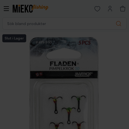
Open favorites p
Sök bland produkter
Search
Slut i Lager