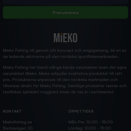
Allt bara bra och snabb leverans
Rolf
Prenumerera
2025/12/16
Blänke
Supersnabb leverans!
Jensa
Mieko Fishing vill genom sitt koncept och engagemang, bli en av
de ledande aktörerna på den nordiska sportfiskemarknaden.
Mieko Fishing har bland många kända varumärken även det egna
varumärket Mieko. Mieko erbjuder kvalitativa produkter till rätt
pris. Produkterna anpassas till den nordiska marknaden och
tillverkas direkt för Mieko Fishing. Samtliga produkter testas och
testfiskas självklart noggrant innan de tas in i sortimentet.
KONTAKT
ÖPPETTIDER
Miekofishing.se
Mån-Fre: 10:00 - 18:00
Backavägen 20
Lördag: 10:00 - 15:00