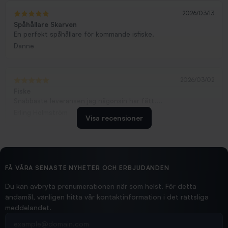
2026/03/13
Spåhållare Skarven
En perfekt spåhållare för kommande isfiske.
Danne
2026/03/02
Fiske
Snabbaste leveransen jag någonsin har fått....
Erling Holmström
Visa recensioner
2026/02/19
Ollonskott 6mm
Hittade exakt vad jag behövde. Snabb och bra...
FÅ VÅRA SENASTE NYHETER OCH ERBJUDANDEN
Ann-Louise
Du kan avbryta prenumerationen när som helst. För detta
ändamål, vänligen hitta vår kontaktinformation i det rättsliga
meddelandet.
2026/02/19
Din e-postadress
pimpelspön