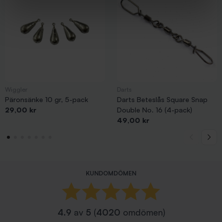
Wiggler
Darts
Päronsänke 10 gr, 5-pack
Darts Beteslås Square Snap
Pris
29,00 kr
Double No. 16 (4-pack)
Pris
49,00 kr
KUNDOMDÖMEN
4.9
av
5
(
4020
omdömen)