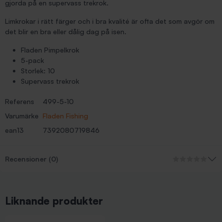
gjorda på en supervass trekrok.
Limkrokar i rätt färger och i bra kvalité är ofta det som avgör om
det blir en bra eller dålig dag på isen.
Fladen Pimpelkrok
5-pack
Storlek: 10
Supervass trekrok
Referens
499-5-10
Varumärke
Fladen Fishing
ean13
7392080719846
Recensioner (0)
Liknande produkter