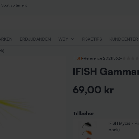
Stort sortiment
ÄRKEN
ERBJUDANDEN
WBY
FISKETIPS
KUNDCENTER
ck)
IFISH
•
Reference 20211562
•
Inga rece
IFISH Gammar
69,00 kr
Inkl. moms
Tillbehör
IFISH Öringgodi
IFISH Maggots -
IFISH Buzzers -
IFISH Grubs - P
IFISH Mycis - P
Pris
Pris
Pris
Pris
69,00 kr
69,00 kr
69,00 kr
69,00 kr
pack)