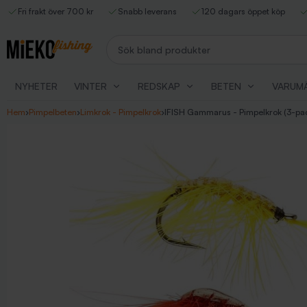
Fri frakt över 700 kr
Snabb leverans
120 dagars öppet köp
Sök bland produkter
NYHETER
VINTER
REDSKAP
BETEN
VARUM
Hem
›
Pimpelbeten
›
Limkrok - Pimpelkrok
›
IFISH Gammarus - Pimpelkrok (3-pa