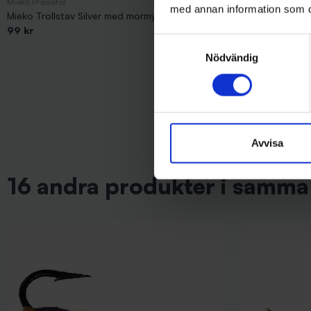
Mieko Predator
IFISH
med annan information som du 
Mieko Trollstav Silver med mormyska
IFISH Bloodwor
99 kr
69 kr
Samtyckesval
Nödvändig
Avvisa
16 andra produkter i samma 