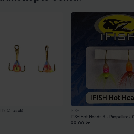
l 12 (3-pack)
IFISH
IFISH Hot Heads 3 - Pimpelkrok 
Pris
99,00 kr