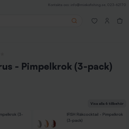
Kontakta oss:
info@miekofishing.se
,
023-62170
Search
Open favorites pa
nsioner
us - Pimpelkrok (3-pack)
Visa alla 6 tillbehör
s - Pimpelkrok (3-pack)
 Pimpelkrok (3-pack)
 Pimpelkrok (3-pack)
impelkrok (3-pack)
impelkrok (3-
IFISH Räkcocktail - Pimpelkrok
(3-pack)