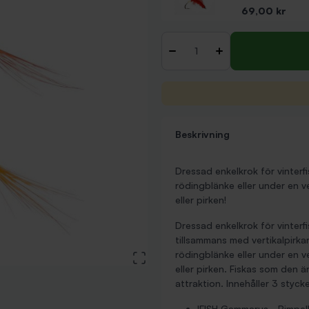
Pris
69,00 kr
Antal
-
+
Beskrivning
Dressad enkelkrok för vinterfi
rödingblänke eller under en 
eller pirken!
Dressad enkelkrok för vinterfi
tillsammans med vertikalpirka
rödingblänke eller under en 
View large image
eller pirken. Fiskas som den 
attraktion. Innehåller 3 stycke
IFISH Gammarus - Pimpel