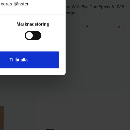
deras tjänster.
Blue Fox Raindrop With Eye Fluo Epoxy & UV 8
- Svart/Mörk Orange
99 kr
Marknadsföring
Tillåt alla