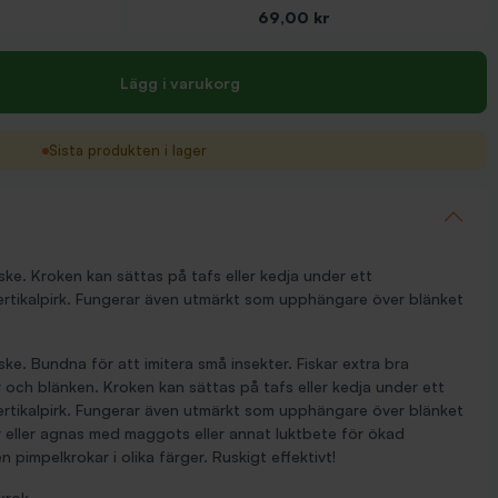
Pris
69,00 kr
Lägg i varukorg
Sista produkten i lager
ske. Kroken kan sättas på tafs eller kedja under ett
vertikalpirk. Fungerar även utmärkt som upphängare över blänket
ske. Bundna för att imitera små insekter. Fiskar extra bra
r och blänken. Kroken kan sättas på tafs eller kedja under ett
vertikalpirk. Fungerar även utmärkt som upphängare över blänket
är eller agnas med maggots eller annat luktbete för ökad
n pimpelkrokar i olika färger. Ruskigt effektivt!
krok