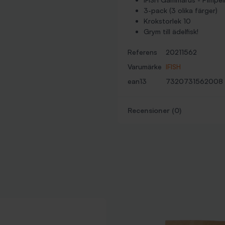
3-pack (3 olika färger)
Krokstorlek 10
Grym till ädelfisk!
Referens
20211562
Varumärke
IFISH
ean13
7320731562008
Recensioner (0)