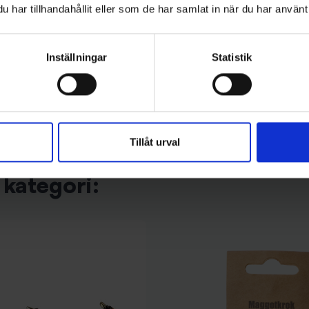
Stoxdal
har tillhandahållit eller som de har samlat in när du har använt 
ms - Pimpelkrok (3-pack)
Alpina Blinken - Koppar Flash
119 kr
Inställningar
Statistik
Tillåt urval
kategori: