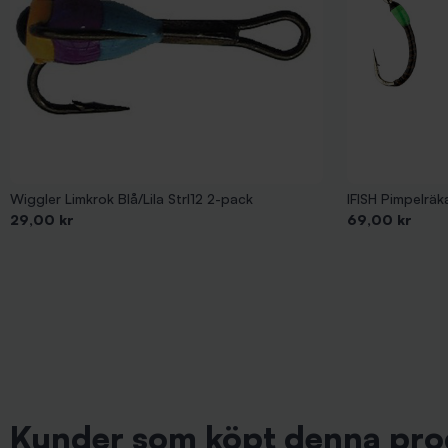
Wiggler Limkrok Blå/Lila Strl12 2-pack
IFISH Pimpelrä
Pris
Pris
29,00 kr
69,00 kr
Kunder som köpt denna pro