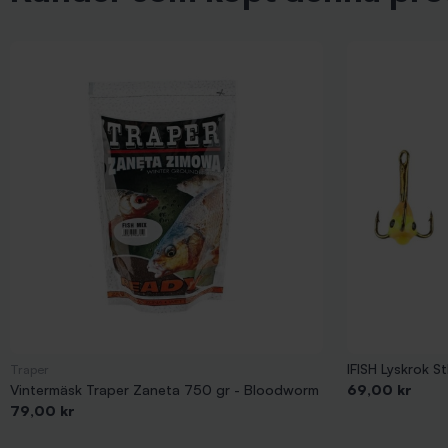
IFISH Lyskrok St
Traper
Pris
Vintermäsk Traper Zaneta 750 gr - Bloodworm
69,00 kr
Pris
79,00 kr