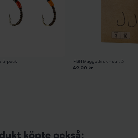
ka 3-pack
IFISH Maggotkrok - strl. 3
Pris
49,00 kr
dukt köpte också: