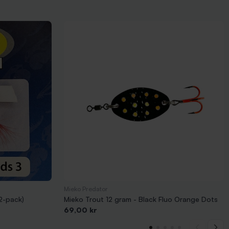
Mieko Predator
(2-pack)
Mieko Trout 12 gram - Black Fluo Orange Dots
Pris
69,00 kr