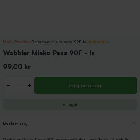
Mieko Predator
•
Reference mieko-pesa-90F-is
•
4.5/5 (4 recensioner)
Wobbler Mieko Pesa 90F - Is
99,00 kr
Inkl. moms
Antal
-
+
Lägg i varukorg
I Lager
Beskrivning
Wobbler Mieko Pesa 90F har rasselkulor i zink (blyfritt) och är