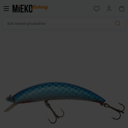
Open favorites p
Sök bland produkter
Search