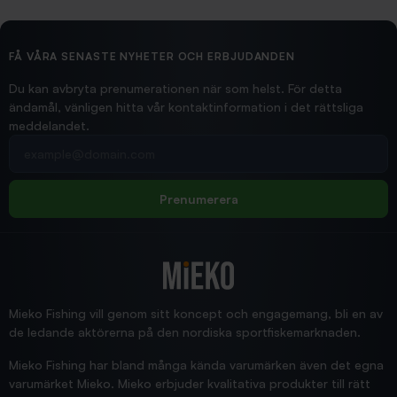
2026/02/19
Ollonskott 6mm
Hittade exakt vad jag behövde. Snabb och bra...
FÅ VÅRA SENASTE NYHETER OCH ERBJUDANDEN
Ann-Louise
Du kan avbryta prenumerationen när som helst. För detta
ändamål, vänligen hitta vår kontaktinformation i det rättsliga
meddelandet.
2026/02/19
Din e-postadress
pimpelspön
Allt bara bra och snabb leverans
Rolf
Prenumerera
2025/12/16
Blänke
Supersnabb leverans!
Jensa
Mieko Fishing vill genom sitt koncept och engagemang, bli en av
de ledande aktörerna på den nordiska sportfiskemarknaden.
Mieko Fishing har bland många kända varumärken även det egna
varumärket Mieko. Mieko erbjuder kvalitativa produkter till rätt