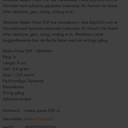
försedd med sylvassa japanska trekrokar. En favorit för fisket
efter abborre, gös, öring, röding m m.
Wobbler Mieko Pesa 90F har rasselkulor i zink (blyfritt) och är
försedd med sylvassa japanska trekrokar. En favorit för fisket
efter abborre, gös, öring, röding m m. Wobblern retar
huggreflexerna hos de flesta fiskar med sin ettriga gång.
Mieko Pesa 90F - Wobbler
Färg: Is
Längd: 9 cm
Vikt: 9,6 gram
Djup: 1-2,5 meter
Flytförmåga: Flytande
Rasselkulor
Ettrig gång
Sylvassa krokar
Referens
mieko-pesa-90F-is
Varumärke
Mieko Predator
ean13
4895110100056