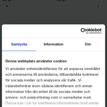
Andra gillade även
Samtycke
Information
Om
Denna webbplats använder cookies
Vi använder enhetsidentifierare för att anpassa innehållet
och annonserna till användarna, tillhandahålla funktioner
för sociala medier och analysera vår trafik. Vi
vidarebefordrar även sådana identifierare och annan
Mieko Predator
Mieko Predator
information från din enhet till de sociala medier och
Wobbler Mieko Pesa 90F -
Wobbler Mieko Pesa 90F -
annons- och analysföretag som vi samarbetar med.
Midnight Sun
Inko
Dessa kan i sin tur kombinera informationen med annan
99 kr
99 kr