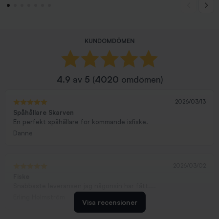
KUNDOMDÖMEN
4.9
av
5
(
4020
omdömen)
2026/03/13
Spåhållare Skarven
En perfekt spåhållare för kommande isfiske.
Danne
2026/03/02
Fiske
Snabbaste leveransen jag någonsin har fått....
Erling Holmström
Visa recensioner