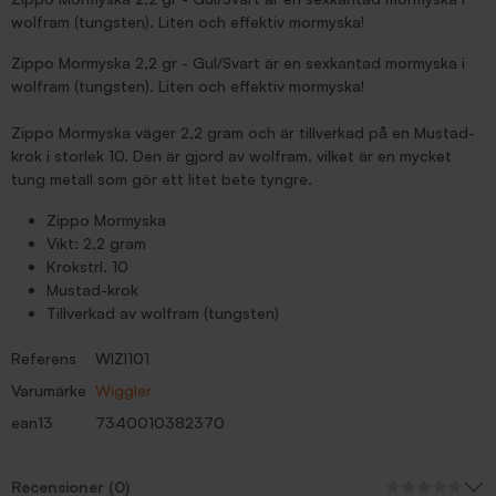
wolfram (tungsten). Liten och effektiv mormyska!
Zippo Mormyska 2,2 gr - Gul/Svart är en sexkantad mormyska i
wolfram (tungsten). Liten och effektiv mormyska!
Zippo Mormyska väger 2,2 gram och är tillverkad på en Mustad-
krok i storlek 10. Den är gjord av wolfram, vilket är en mycket
tung metall som gör ett litet bete tyngre.
Zippo Mormyska
Vikt: 2,2 gram
Krokstrl. 10
Mustad-krok
Tillverkad av wolfram (tungsten)
Referens
WIZI101
Varumärke
Wiggler
ean13
7340010382370
Recensioner (0)