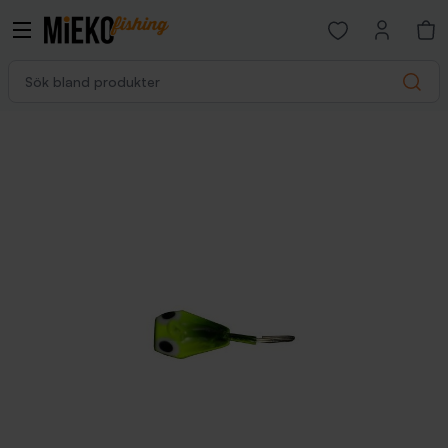
Open favorites p
Sök bland produkter
Search