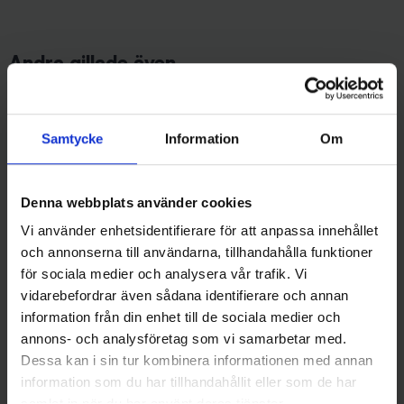
Andra gillade även
Samtycke
Information
Om
Denna webbplats använder cookies
Vi använder enhetsidentifierare för att anpassa innehållet
och annonserna till användarna, tillhandahålla funktioner
för sociala medier och analysera vår trafik. Vi
Wiggler
Sølvkroken
vidarebefordrar även sådana identifierare och annan
Abisko Mormyska 1,5 gr - Grön
Sölvkroken Jensen Mini-Pirken
information från din enhet till de sociala medier och
Tiger
7g - C/R
annons- och analysföretag som vi samarbetar med.
29 kr
69 kr
Dessa kan i sin tur kombinera informationen med annan
information som du har tillhandahållit eller som de har
samlat in när du har använt deras tjänster.