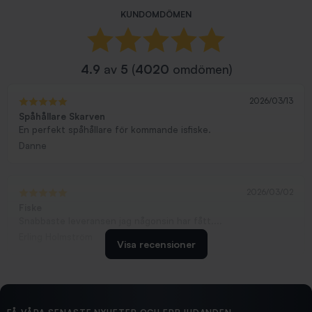
KUNDOMDÖMEN
4.9
av
5
(
4020
omdömen)
2026/03/13
Spåhållare Skarven
En perfekt spåhållare för kommande isfiske.
Danne
2026/03/02
Fiske
Snabbaste leveransen jag någonsin har fått....
Erling Holmström
Visa recensioner
2026/02/19
Ollonskott 6mm