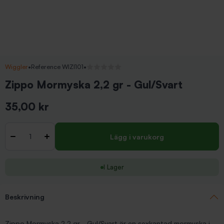
Wiggler
•
Reference WIZI101
•
Inga recensioner
Zippo Mormyska 2,2 gr - Gul/Svart
35,00 kr
Inkl. moms
Antal
-
+
Lägg i varukorg
I Lager
Beskrivning
Zippo Mormyska 2,2 gr - Gul/Svart är en sexkantad mormyska i