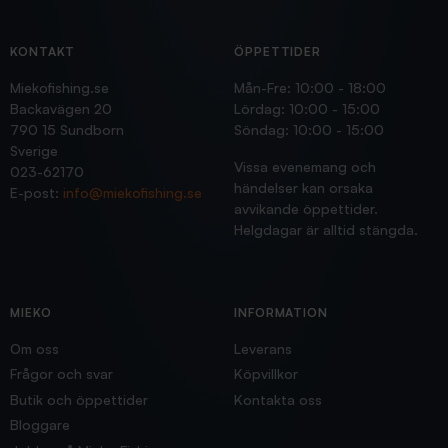
KONTAKT
ÖPPETTIDER
Miekofishing.se
Mån-Fre: 10:00 - 18:00
Backavägen 20
Lördag: 10:00 - 15:00
790 15 Sundborn
Söndag: 10:00 - 15:00
Sverige
Vissa evenemang och
023-62170
händelser kan orsaka
E-post:
info@miekofishing.se
avvikande öppettider.
Helgdagar är alltid stängda.
MIEKO
INFORMATION
Om oss
Leverans
Frågor och svar
Köpvillkor
Butik och öppettider
Kontakta oss
Bloggare