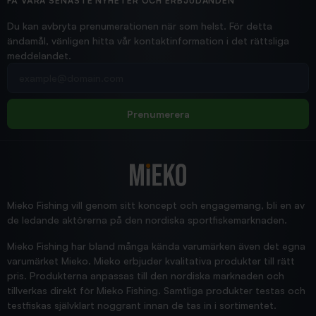
Hittade exakt vad jag behövde. Snabb och bra...
FÅ VÅRA SENASTE NYHETER OCH ERBJUDANDEN
Ann-Louise
Du kan avbryta prenumerationen när som helst. För detta
ändamål, vänligen hitta vår kontaktinformation i det rättsliga
meddelandet.
2026/02/19
Din e-postadress
pimpelspön
Allt bara bra och snabb leverans
Rolf
Prenumerera
2025/12/16
Blänke
Supersnabb leverans!
Jensa
Mieko Fishing vill genom sitt koncept och engagemang, bli en av
de ledande aktörerna på den nordiska sportfiskemarknaden.
Mieko Fishing har bland många kända varumärken även det egna
varumärket Mieko. Mieko erbjuder kvalitativa produkter till rätt
pris. Produkterna anpassas till den nordiska marknaden och
tillverkas direkt för Mieko Fishing. Samtliga produkter testas och
testfiskas självklart noggrant innan de tas in i sortimentet.