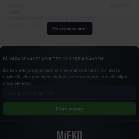
2026/03/02
Fiske
Snabbaste leveransen jag någonsin har fått....
Erling Holmström
Visa recensioner
2026/02/19
Ollonskott 6mm
Hittade exakt vad jag behövde. Snabb och bra...
FÅ VÅRA SENASTE NYHETER OCH ERBJUDANDEN
Ann-Louise
Du kan avbryta prenumerationen när som helst. För detta
ändamål, vänligen hitta vår kontaktinformation i det rättsliga
meddelandet.
2026/02/19
Din e-postadress
pimpelspön
Allt bara bra och snabb leverans
Rolf
Prenumerera
2025/12/16
Blänke