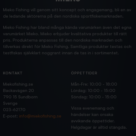
Supersnabb leverans!
Jensa
Mieko Fishing vill genom sitt koncept och engagemang, bli en av
de ledande aktörerna på den nordiska sportfiskemarknaden.
Mieko Fishing har bland många kända varumärken även det egna
varumärket Mieko. Mieko erbjuder kvalitativa produkter till rätt
pris. Produkterna anpassas till den nordiska marknaden och
tillverkas direkt för Mieko Fishing. Samtliga produkter testas och
testfiskas självklart noggrant innan de tas in i sortimentet.
KONTAKT
ÖPPETTIDER
Miekofishing.se
Mån-Fre: 10:00 - 18:00
Backavägen 20
Lördag: 10:00 - 15:00
790 15 Sundborn
Söndag: 10:00 - 15:00
Sverige
Vissa evenemang och
023-62170
händelser kan orsaka
E-post:
info@miekofishing.se
avvikande öppettider.
Helgdagar är alltid stängda.