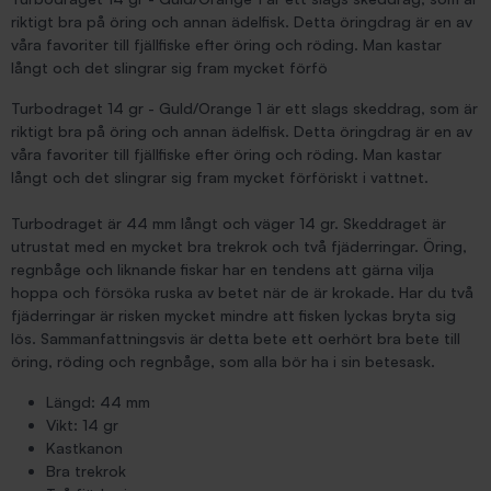
riktigt bra på öring och annan ädelfisk. Detta öringdrag är en av
våra favoriter till fjällfiske efter öring och röding. Man kastar
långt och det slingrar sig fram mycket förfö
Turbodraget 14 gr - Guld/Orange 1 är ett slags skeddrag, som är
riktigt bra på öring och annan ädelfisk. Detta öringdrag är en av
våra favoriter till fjällfiske efter öring och röding. Man kastar
långt och det slingrar sig fram mycket förföriskt i vattnet.
Turbodraget är 44 mm långt och väger 14 gr. Skeddraget är
utrustat med en mycket bra trekrok och två fjäderringar. Öring,
regnbåge och liknande fiskar har en tendens att gärna vilja
hoppa och försöka ruska av betet när de är krokade. Har du två
fjäderringar är risken mycket mindre att fisken lyckas bryta sig
lös. Sammanfattningsvis är detta bete ett oerhört bra bete till
öring, röding och regnbåge, som alla bör ha i sin betesask.
Längd: 44 mm
Vikt: 14 gr
Kastkanon
Bra trekrok