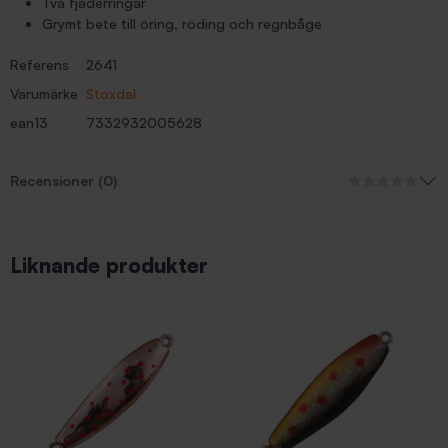
Två fjäderringar
Grymt bete till öring, röding och regnbåge
Referens
2641
Varumärke
Stoxdal
ean13
7332932005628
Recensioner (0)
Liknande produkter