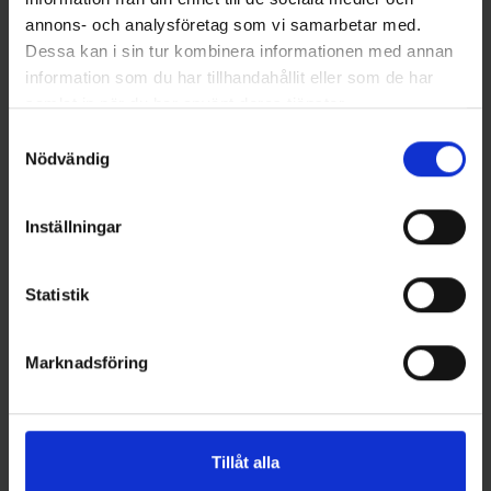
annons- och analysföretag som vi samarbetar med.
Dessa kan i sin tur kombinera informationen med annan
Stoxdal
Stoxdal
information som du har tillhandahållit eller som de har
Turbodraget 14 gr -
Turbodraget 14 gr - Grön 5
samlat in när du har använt deras tjänster.
Koppar/Röd prickig Färg 9
69 kr
69 kr
Samtyckesval
Nödvändig
Inställningar
16 andra produkter i samma kategori:
Statistik
Marknadsföring
Tillåt alla