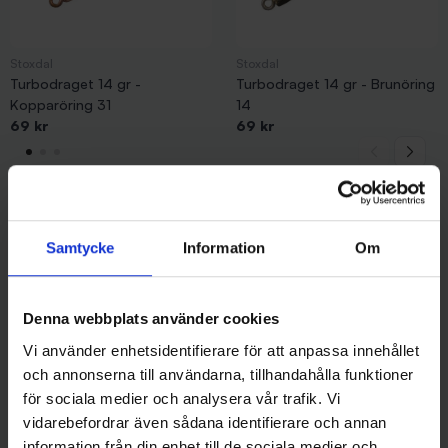
Stoxdal
Stoxdal
Turbodraget 14 gr -
Turbodraget 14 gr - Brunöring
Kopparöring 31
14
69 kr
69 kr
Samtycke
Information
Om
Andra gillade även
Denna webbplats använder cookies
Vi använder enhetsidentifierare för att anpassa innehållet
och annonserna till användarna, tillhandahålla funktioner
för sociala medier och analysera vår trafik. Vi
vidarebefordrar även sådana identifierare och annan
information från din enhet till de sociala medier och