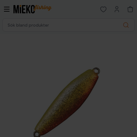
Open favorites p
Sök bland produkter
Search