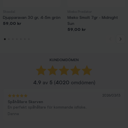
Stoxdal
Mieko Predator
Djupparavan 30 gr, 4-5m grön
Mieko Smolt 7gr - Midnight
Pris
59,00 kr
Sun
Pris
59,00 kr
KUNDOMDÖMEN
4.9
av
5
(
4020
omdömen)
2026/03/13
Spåhållare Skarven
En perfekt spåhållare för kommande isfiske.
Danne