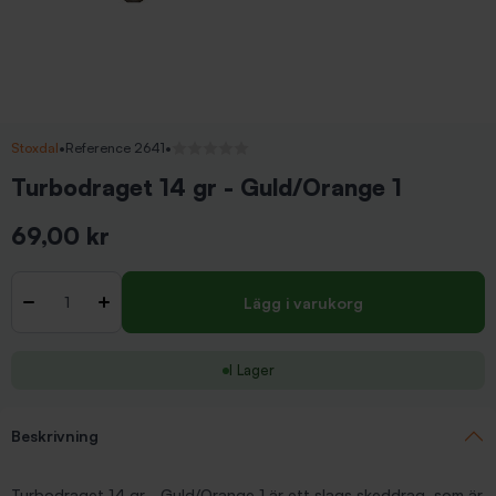
Stoxdal
•
Reference 2641
•
Inga recensioner
Turbodraget 14 gr - Guld/Orange 1
69,00 kr
Inkl. moms
Antal
-
+
Lägg i varukorg
I Lager
Beskrivning
Turbodraget 14 gr - Guld/Orange 1 är ett slags skeddrag, som är