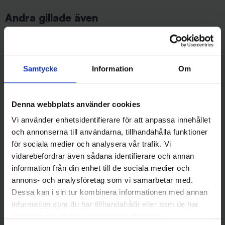
Andra gillade även
Samtycke
Information
Om
Denna webbplats använder cookies
Vi använder enhetsidentifierare för att anpassa innehållet
och annonserna till användarna, tillhandahålla funktioner
Mepps
Mieko Predator
för sociala medier och analysera vår trafik. Vi
Mepps Aglia med prickar 2 -
Mieko Smolt 13gr - Red Star
vidarebefordrar även sådana identifierare och annan
Silver/Röd
65 kr
information från din enhet till de sociala medier och
65 kr
annons- och analysföretag som vi samarbetar med.
Dessa kan i sin tur kombinera informationen med annan
information som du har tillhandahållit eller som de har
samlat in när du har använt deras tjänster.