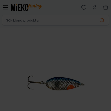
Open favorites p
Sök bland produkter
Search