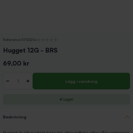
Reference 576320
•
Inga recensioner
Hugget 12G - BRS
69,00 kr
Inkl. moms
Antal
-
+
Lägg i varukorg
I Lager
Beskrivning
Hugget är ett perfekt bete för allroundfiske efter våra vanligaste