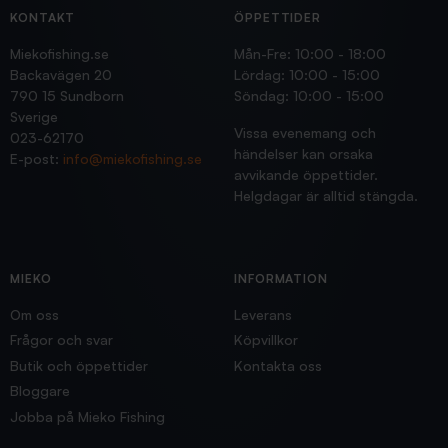
KONTAKT
ÖPPETTIDER
Miekofishing.se
Mån-Fre: 10:00 - 18:00
Backavägen 20
Lördag: 10:00 - 15:00
790 15 Sundborn
Söndag: 10:00 - 15:00
Sverige
Vissa evenemang och
023-62170
händelser kan orsaka
E-post:
info@miekofishing.se
avvikande öppettider.
Helgdagar är alltid stängda.
MIEKO
INFORMATION
Om oss
Leverans
Frågor och svar
Köpvillkor
Butik och öppettider
Kontakta oss
Bloggare
Jobba på Mieko Fishing