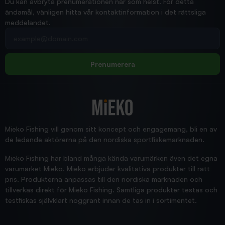
Du kan avbryta prenumerationen när som helst. För detta
ändamål, vänligen hitta vår kontaktinformation i det rättsliga
meddelandet.
2026/02/19
Din e-postadress
pimpelspön
Allt bara bra och snabb leverans
Rolf
Prenumerera
2025/12/16
Blänke
Supersnabb leverans!
Jensa
Mieko Fishing vill genom sitt koncept och engagemang, bli en av
de ledande aktörerna på den nordiska sportfiskemarknaden.
Mieko Fishing har bland många kända varumärken även det egna
varumärket Mieko. Mieko erbjuder kvalitativa produkter till rätt
pris. Produkterna anpassas till den nordiska marknaden och
tillverkas direkt för Mieko Fishing. Samtliga produkter testas och
testfiskas självklart noggrant innan de tas in i sortimentet.