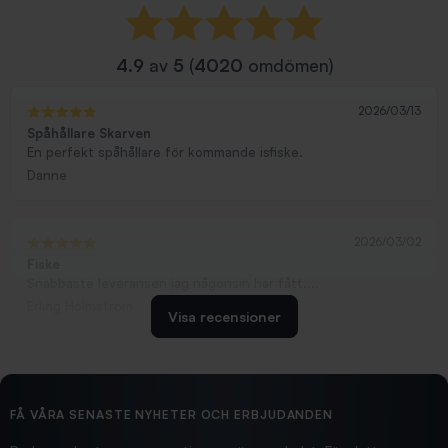
4.9
av
5
(
4020
omdömen)
2026/03/13
Spåhållare Skarven
En perfekt spåhållare för kommande isfiske.
Danne
2026/03/02
Fiske
Snabbaste leveransen jag någonsin har fått....
Erling Holmström
Visa recensioner
2026/02/19
Ollonskott 6mm
Hittade exakt vad jag behövde. Snabb och bra...
FÅ VÅRA SENASTE NYHETER OCH ERBJUDANDEN
Ann-Louise