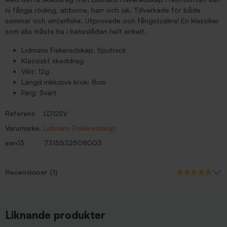
ni fånga röding, abborre, harr och sik. Tillverkade för både
sommar och vinterfiske. Utprovade och fångstsäkra! En klassiker
som alla måste ha i beteslådan helt enkelt.
Lidmans Fiskeredskap, Sputnick
Klassiskt skeddrag
Vikt: 12g
Längd inklusive krok: 8cm
Färg: Svart
Referens
LD12SV
Varumärke
Lidmans Fiskeredskap
ean13
7315532508003
Recensioner (1)
Liknande produkter