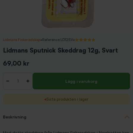
Lidmans Fiskeredskap
•
Reference LD12SV
•
5/5 (1 recensioner)
Lidmans Sputnick Skeddrag 12g, Svart
69,00 kr
Inkl. moms
Antal
-
+
Lägg i varukorg
Sista produkten i lager
Beskrivning
Med detta skeddrag från Lidmans Fiskeredskap i Norrbotten kan