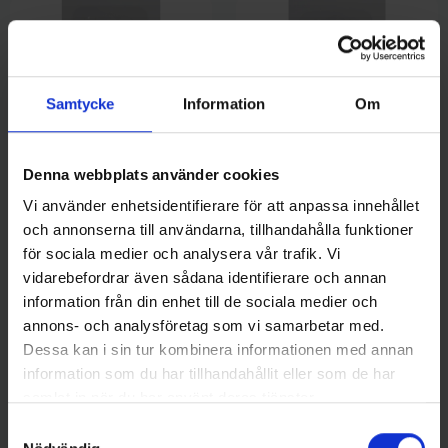
Samtycke
Information
Om
Denna webbplats använder cookies
Vi använder enhetsidentifierare för att anpassa innehållet
Lidmans Fiskeredskap
Lidmans Fiskeredskap
och annonserna till användarna, tillhandahålla funktioner
Lidmans Sputnick Skeddrag
Lidmans Sputnick Skeddrag
för sociala medier och analysera vår trafik. Vi
12g, Blå/Silver
12g, Koppar
69 kr
69 kr
vidarebefordrar även sådana identifierare och annan
information från din enhet till de sociala medier och
annons- och analysföretag som vi samarbetar med.
Dessa kan i sin tur kombinera informationen med annan
information som du har tillhandahållit eller som de har
samlat in när du har använt deras tjänster.
16 andra produkter i samma kategori:
Samtyckesval