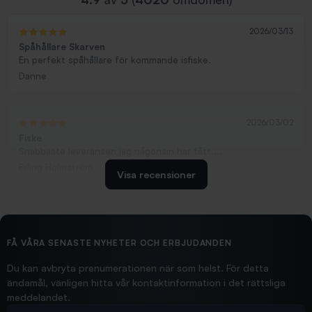
2026/03/13
Spåhållare Skarven
En perfekt spåhållare för kommande isfiske.
Danne
2026/03/02
Fiske
Snabbaste leveransen jag någonsin har fått....
Erling Holmström
Visa recensioner
2026/02/19
Ollonskott 6mm
Hittade exakt vad jag behövde. Snabb och bra...
FÅ VÅRA SENASTE NYHETER OCH ERBJUDANDEN
Ann-Louise
Du kan avbryta prenumerationen när som helst. För detta
ändamål, vänligen hitta vår kontaktinformation i det rättsliga
meddelandet.
2026/02/19
Din e-postadress