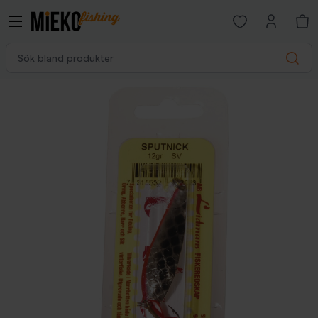
Open favorites p
Sök bland produkter
Search