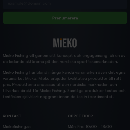
pimpelspön
Allt bara bra och snabb leverans
Rolf
Prenumerera
2025/12/16
Blänke
Supersnabb leverans!
Jensa
Mieko Fishing vill genom sitt koncept och engagemang, bli en av
de ledande aktörerna på den nordiska sportfiskemarknaden.
Mieko Fishing har bland många kända varumärken även det egna
varumärket Mieko. Mieko erbjuder kvalitativa produkter till rätt
pris. Produkterna anpassas till den nordiska marknaden och
tillverkas direkt för Mieko Fishing. Samtliga produkter testas och
testfiskas självklart noggrant innan de tas in i sortimentet.
KONTAKT
ÖPPETTIDER
Miekofishing.se
Mån-Fre: 10:00 - 18:00