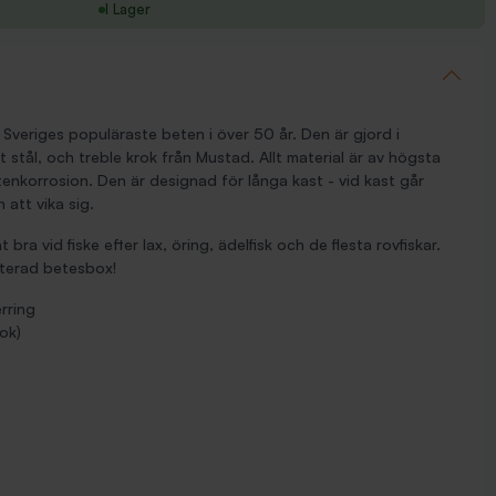
I Lager
v Sveriges populäraste beten i över 50 år. Den är gjord i
tt stål, och treble krok från Mustad. Allt material är av högsta
ttenkorrosion. Den är designad för långa kast - vid kast går
 att vika sig.
 bra vid fiske efter lax, öring, ädelfisk och de flesta rovfiskar.
rterad betesbox!
erring
ok)