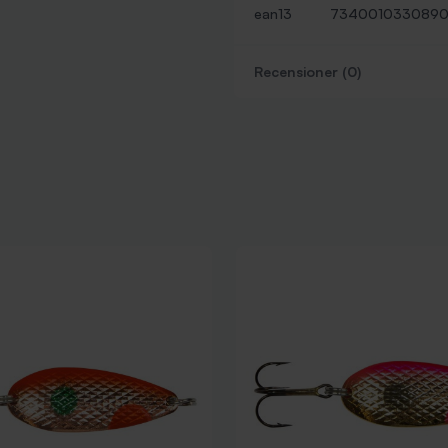
ean13
734001033089
Recensioner (0)