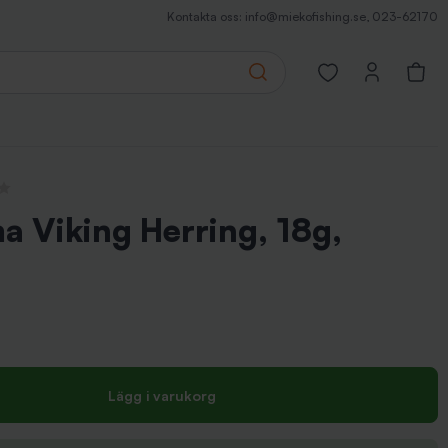
Kontakta oss:
info@miekofishing.se
,
023-62170
Search
Open favorites pa
sioner
a Viking Herring, 18g,
Lägg i varukorg