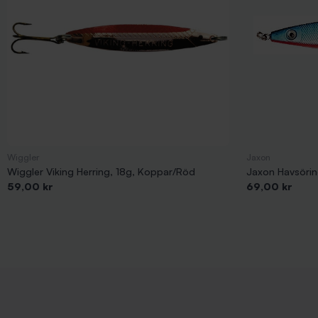
Wiggler
Jaxon
Wiggler Viking Herring, 18g, Koppar/Röd
Jaxon Havsöring
Pris
Pris
59,00 kr
69,00 kr