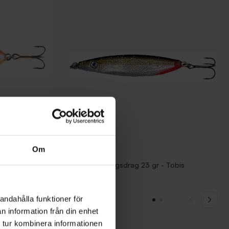
Om
Jaxon
Wild Rainbow
Jaxon Havsöringsdrag 23 gr - Tobis
69 kr
andahålla funktioner för
n information från din enhet
 tur kombinera informationen