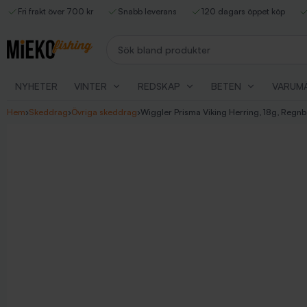
Fri frakt över 700 kr
Snabb leverans
120 dagars öppet köp
Sök bland produkter
NYHETER
VINTER
REDSKAP
BETEN
VARUM
Hem
›
Skeddrag
›
Övriga skeddrag
›
Wiggler Prisma Viking Herring, 18g, Regn