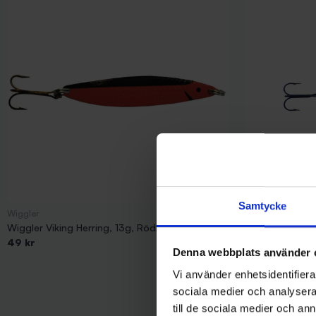
Samtycke
Wiggler
Mieko Predator
Wiggler Viking Herring, 13g, Röd/Svart
Mieko Smolt 13
49 kr
65 kr
Denna webbplats använder 
Vi använder enhetsidentifierar
sociala medier och analysera 
till de sociala medier och a