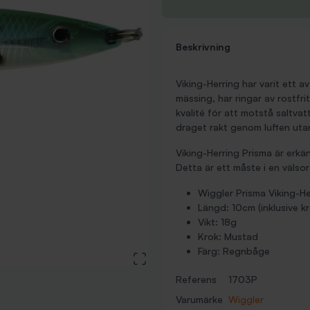
Beskrivning
Viking-Herring har varit ett a
mässing, har ringar av rostfri
kvalité för att motstå saltva
draget rakt genom luften utan
Viking-Herring Prisma är erkänt
Detta är ett måste i en välso
Wiggler Prisma Viking-H
Längd: 10cm (inklusive kr
Vikt: 18g
Krok: Mustad
Färg: Regnbåge
View large image
Referens
1703P
Varumärke
Wiggler