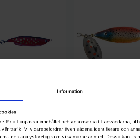
Information
Nils Master
gr - Red Star
Lotto Pro Spinnare 35mm 9g - 
(färg 433)
cookies
179 kr
e för att anpassa innehållet och annonserna till användarna, tillh
vår trafik. Vi vidarebefordrar även sådana identifierare och anna
nnons- och analysföretag som vi samarbetar med. Dessa kan i sin