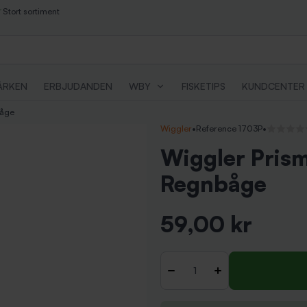
Stort sortiment
ÄRKEN
ERBJUDANDEN
WBY
FISKETIPS
KUNDCENTER
båge
Wiggler
•
Reference 1703P
•
Inga recen
Wiggler Prism
Regnbåge
59,00 kr
Inkl. moms
Antal
-
+