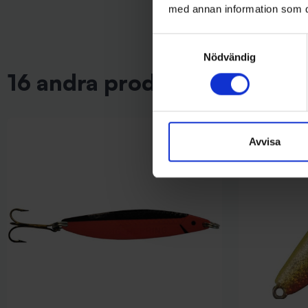
med annan information som du 
Samtyckesval
Nödvändig
16 andra produkter i samma 
Avvisa