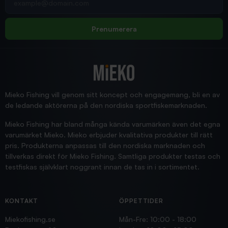
pimpelspön
Allt bara bra och snabb leverans
Rolf
Prenumerera
2025/12/16
Blänke
Supersnabb leverans!
Jensa
Mieko Fishing vill genom sitt koncept och engagemang, bli en av
de ledande aktörerna på den nordiska sportfiskemarknaden.
Mieko Fishing har bland många kända varumärken även det egna
varumärket Mieko. Mieko erbjuder kvalitativa produkter till rätt
pris. Produkterna anpassas till den nordiska marknaden och
tillverkas direkt för Mieko Fishing. Samtliga produkter testas och
testfiskas självklart noggrant innan de tas in i sortimentet.
KONTAKT
ÖPPETTIDER
Miekofishing.se
Mån-Fre: 10:00 - 18:00