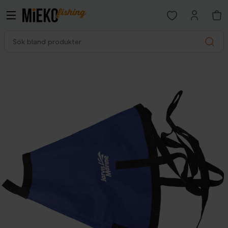
Open favorites p
Sök bland produkter
Search