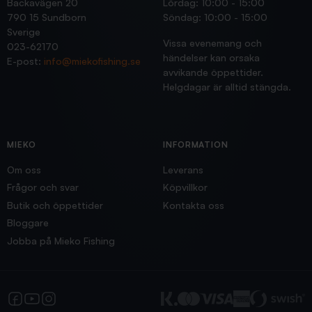
Backavägen 20
Lördag: 10:00 - 15:00
790 15 Sundborn
Söndag: 10:00 - 15:00
Sverige
Vissa evenemang och
023-62170
händelser kan orsaka
E-post:
info@miekofishing.se
avvikande öppettider.
Helgdagar är alltid stängda.
MIEKO
INFORMATION
Om oss
Leverans
Frågor och svar
Köpvillkor
Butik och öppettider
Kontakta oss
Bloggare
Jobba på Mieko Fishing
Facebook
YouTube
Instagram