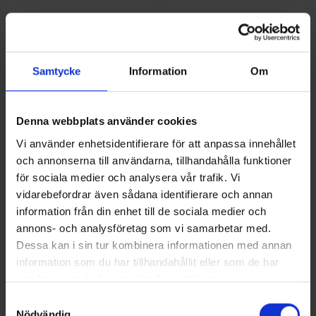
Samtycke
Information
Om
Denna webbplats använder cookies
Vi använder enhetsidentifierare för att anpassa innehållet
SPRO
Jarvis Walker
och annonserna till användarna, tillhandahålla funktioner
Spro Salty Beast Mega Jig
Jarvis Walker Drivankare 76
för sociala medier och analysera vår trafik. Vi
Shad 470g, Pollack
cm
289 kr
249 kr
vidarebefordrar även sådana identifierare och annan
information från din enhet till de sociala medier och
annons- och analysföretag som vi samarbetar med.
Dessa kan i sin tur kombinera informationen med annan
information som du har tillhandahållit eller som de har
samlat in när du har använt deras tjänster.
16 andra produkter i samma kategori:
Samtyckesval
Nödvändig