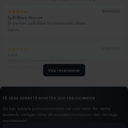
2026/03/13
Spåhållare Skarven
En perfekt spåhållare för kommande isfiske.
Danne
2026/03/02
Fiske
Snabbaste leveransen jag någonsin har fått....
Erling Holmström
Visa recensioner
2026/02/19
Ollonskott 6mm
Hittade exakt vad jag behövde. Snabb och bra...
FÅ VÅRA SENASTE NYHETER OCH ERBJUDANDEN
Ann-Louise
Du kan avbryta prenumerationen när som helst. För detta
ändamål, vänligen hitta vår kontaktinformation i det rättsliga
meddelandet.
2026/02/19
Din e-postadress