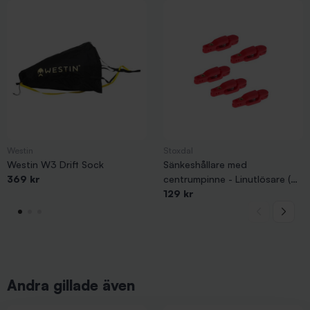
Westin
Stoxdal
Westin W3 Drift Sock
Sänkeshållare med
369 kr
centrumpinne - Linutlösare (5-
pack)
129 kr
Andra gillade även