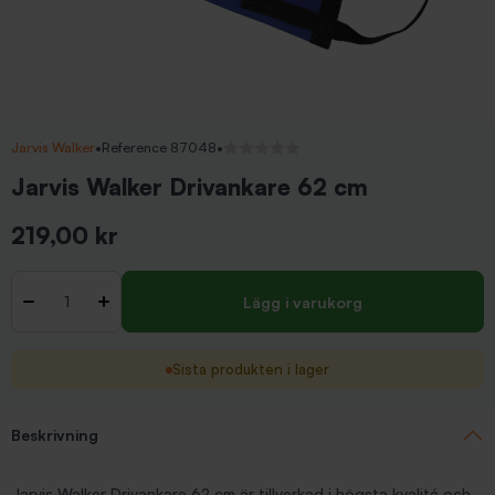
Jarvis Walker
•
Reference 87048
•
Inga recensioner
Jarvis Walker Drivankare 62 cm
219,00 kr
Inkl. moms
Antal
-
+
Lägg i varukorg
Sista produkten i lager
Beskrivning
Jarvis Walker Drivankare 62 cm är tillverkad i högsta kvalité och