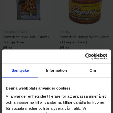
Powerbait & Gulp
Berkley
Powerbait Mice Tail - Glow /
PowerBait Honey Worm 25mm
Orange Silver
- Orange (Garlic)
69 kr
69 kr
Samtycke
Information
Om
Andra gillade även
Denna webbplats använder cookies
Vi använder enhetsidentifierare för att anpassa innehållet
och annonserna till användarna, tillhandahålla funktioner
för sociala medier och analysera vår trafik. Vi