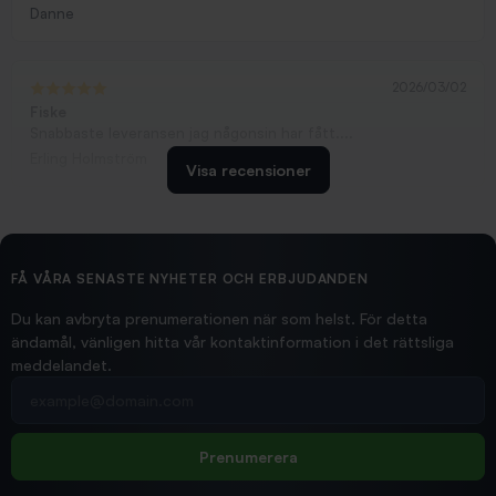
Danne
2026/03/02
Fiske
Snabbaste leveransen jag någonsin har fått....
Erling Holmström
Visa recensioner
2026/02/19
Ollonskott 6mm
Hittade exakt vad jag behövde. Snabb och bra...
FÅ VÅRA SENASTE NYHETER OCH ERBJUDANDEN
Ann-Louise
Du kan avbryta prenumerationen när som helst. För detta
ändamål, vänligen hitta vår kontaktinformation i det rättsliga
meddelandet.
2026/02/19
Din e-postadress
pimpelspön
Allt bara bra och snabb leverans
Rolf
Prenumerera