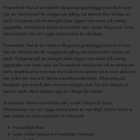
Powerbait Flail är en relativt långsmal gummijigg med doft som
har en fantastiskt fin vaggande gång vid minsta lilla rörelse av
spöt. Fungerar på en mängd olika riggar men även på vanlig
jiggskalle, Attraherar fisken med både lukt, smak, färg och form.
Alternativen för att rigga detta bete är oändligt.
Powerbait Flail är en relativt långsmal gummijigg med doft som
har en fantastiskt fin vaggande gång vid minsta lilla rörelse av
spöt. Fungerar på en mängd olika riggar men även på vanlig
jiggskalle och tack vare sin Powerbait-vitlökslukt så är detta ett
bete ädelfiskarna inte kan motstå! Även andra arter som abborre
har svårt att motstå detta maskliknande bete. Ribborna på
kroppen ger också den största möjliga ytan för att släppa ut
betets doft vilket hjälper dig att fånga fler fiskar!
Attraherar fisken med både lukt, smak, färg och form.
Alternativen för att rigga detta bete är oändligt. Detta bete är
helt enkelt en liten munsbit för fiskarna!
PowerBait Flail
Lukt: vitlök (exlusive Powerbait formula)