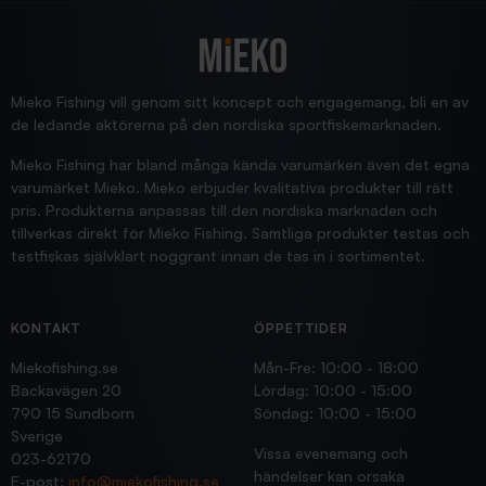
2025/12/16
Blänke
Supersnabb leverans!
Jensa
Mieko Fishing vill genom sitt koncept och engagemang, bli en av
de ledande aktörerna på den nordiska sportfiskemarknaden.
Mieko Fishing har bland många kända varumärken även det egna
varumärket Mieko. Mieko erbjuder kvalitativa produkter till rätt
pris. Produkterna anpassas till den nordiska marknaden och
tillverkas direkt för Mieko Fishing. Samtliga produkter testas och
testfiskas självklart noggrant innan de tas in i sortimentet.
KONTAKT
ÖPPETTIDER
Miekofishing.se
Mån-Fre: 10:00 - 18:00
Backavägen 20
Lördag: 10:00 - 15:00
790 15 Sundborn
Söndag: 10:00 - 15:00
Sverige
Vissa evenemang och
023-62170
händelser kan orsaka
E-post:
info@miekofishing.se