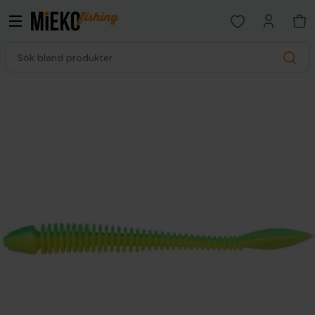
Open favorites p
Sök bland produkter
Search