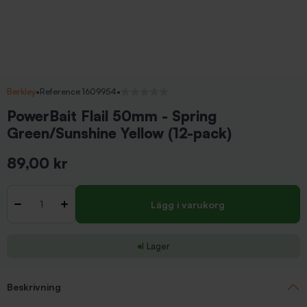
Berkley
•
Reference 1609954
•
Inga recensioner
PowerBait Flail 50mm - Spring
Green/Sunshine Yellow (12-pack)
89,00 kr
Inkl. moms
Antal
-
+
Lägg i varukorg
I Lager
Beskrivning