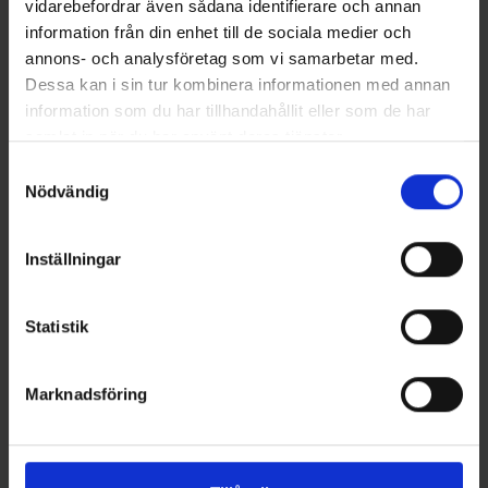
vidarebefordrar även sådana identifierare och annan
information från din enhet till de sociala medier och
annons- och analysföretag som vi samarbetar med.
Dessa kan i sin tur kombinera informationen med annan
information som du har tillhandahållit eller som de har
Mieko Predator
Libra Lures
samlat in när du har använt deras tjänster.
Mieko Smolt 13gr - Red Star
Libra Lures Aroma - Krill
Samtyckesval
65 kr
(Doftspray)
Nödvändig
189 kr
Inställningar
Statistik
16 andra produkter i samma kategori:
Marknadsföring