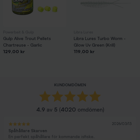
Powerbait & Gulp
Libra Lures
Gulp Alive Trout Pellets
Libra Lures Turbo Worm -
Chartreuse - Garlic
Glow Uv Green (Krill)
Pris
Pris
129,00 kr
119,00 kr
KUNDOMDÖMEN
4.9
av
5
(
4020
omdömen)
2026/03/13
Spåhållare Skarven
En perfekt spåhållare för kommande isfiske.