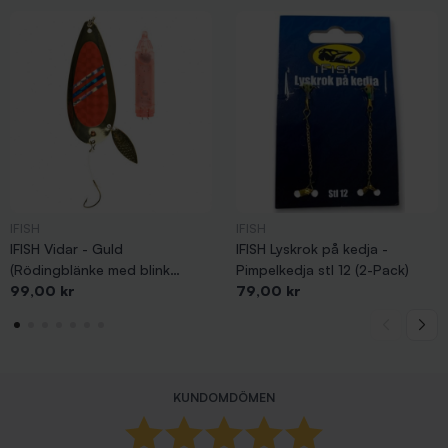
IFISH
IFISH
IFISH Vidar - Guld
IFISH Lyskrok på kedja -
(Rödingblänke med blink
Pimpelkedja stl 12 (2-Pack)
Pris
Pris
85mm)
99,00 kr
79,00 kr
KUNDOMDÖMEN