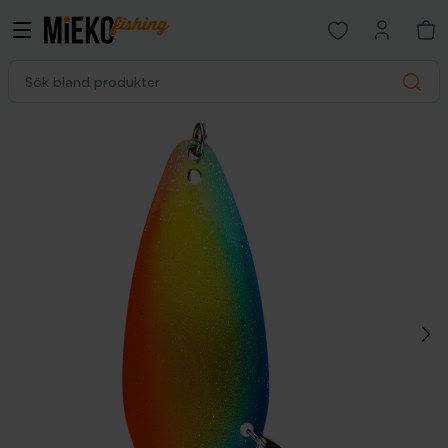
Open favorites p
Sök bland produkter
Search