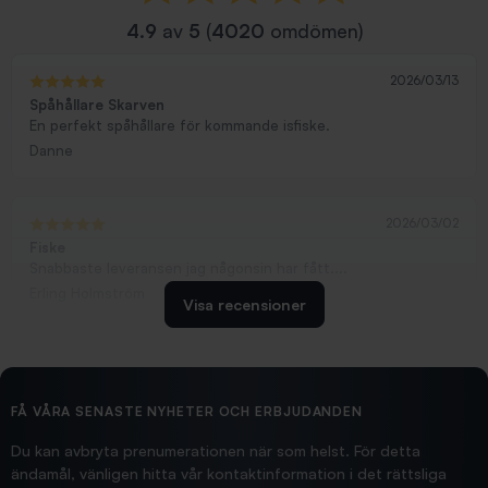
4.9
av
5
(
4020
omdömen)
2026/03/13
Spåhållare Skarven
En perfekt spåhållare för kommande isfiske.
Danne
2026/03/02
Fiske
Snabbaste leveransen jag någonsin har fått....
Erling Holmström
Visa recensioner
2026/02/19
Ollonskott 6mm
Hittade exakt vad jag behövde. Snabb och bra...
FÅ VÅRA SENASTE NYHETER OCH ERBJUDANDEN
Ann-Louise
Du kan avbryta prenumerationen när som helst. För detta
ändamål, vänligen hitta vår kontaktinformation i det rättsliga