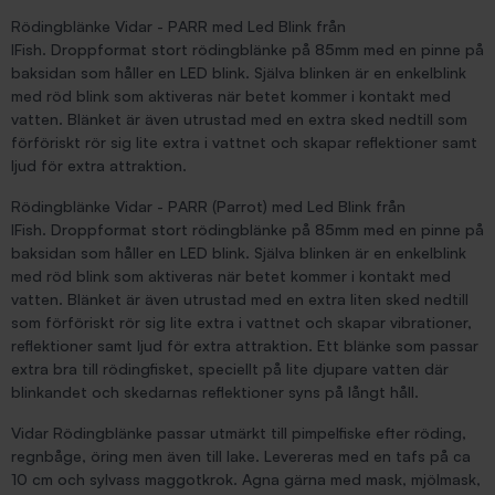
Rödingblänke Vidar - PARR med Led Blink från
IFish. Droppformat stort rödingblänke på 85mm med en pinne på
baksidan som håller en LED blink. Själva blinken är en enkelblink
med röd blink som aktiveras när betet kommer i kontakt med
vatten. Blänket är även utrustad med en extra sked nedtill som
förföriskt rör sig lite extra i vattnet och skapar reflektioner samt
ljud för extra attraktion.
Rödingblänke Vidar - PARR (Parrot) med Led Blink från
IFish. Droppformat stort rödingblänke på 85mm med en pinne på
baksidan som håller en LED blink. Själva blinken är en enkelblink
med röd blink som aktiveras när betet kommer i kontakt med
vatten. Blänket är även utrustad med en extra liten sked nedtill
som förföriskt rör sig lite extra i vattnet och skapar vibrationer,
reflektioner samt ljud för extra attraktion. Ett blänke som passar
extra bra till rödingfisket, speciellt på lite djupare vatten där
blinkandet och skedarnas reflektioner syns på långt håll.
Vidar Rödingblänke passar utmärkt till pimpelfiske efter röding,
regnbåge, öring men även till lake. Levereras med en tafs på ca
10 cm och sylvass maggotkrok. Agna gärna med mask, mjölmask,