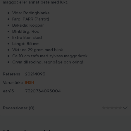
maggot eller annat bete med lukt.
Vidar Rödingblänke
Färg: PARR (Parrot)
Baksida: Koppar
Blinkfärg: Röd
Extra liten sked
Längd: 85 mm
Vikt: ca 29 gram med blink
Ca 10 cm tafs med sylvass maggotkrok
Grym till röding, regnbåge och öring!
Referens
20214093
Varumärke
IFISH
ean13
7320734093004
Recensioner (0)