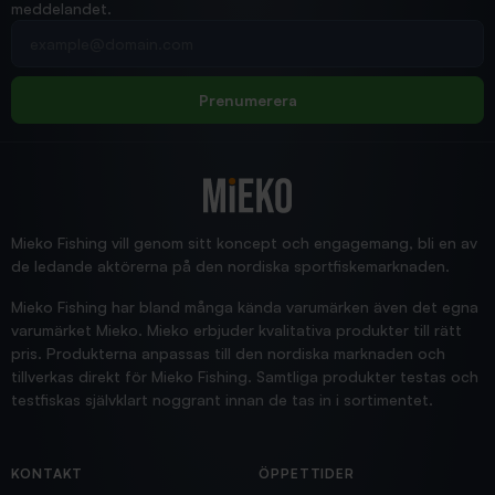
meddelandet.
2026/02/19
Din e-postadress
pimpelspön
Allt bara bra och snabb leverans
Rolf
Prenumerera
2025/12/16
Blänke
Supersnabb leverans!
Jensa
Mieko Fishing vill genom sitt koncept och engagemang, bli en av
de ledande aktörerna på den nordiska sportfiskemarknaden.
Mieko Fishing har bland många kända varumärken även det egna
varumärket Mieko. Mieko erbjuder kvalitativa produkter till rätt
pris. Produkterna anpassas till den nordiska marknaden och
tillverkas direkt för Mieko Fishing. Samtliga produkter testas och
testfiskas självklart noggrant innan de tas in i sortimentet.
KONTAKT
ÖPPETTIDER