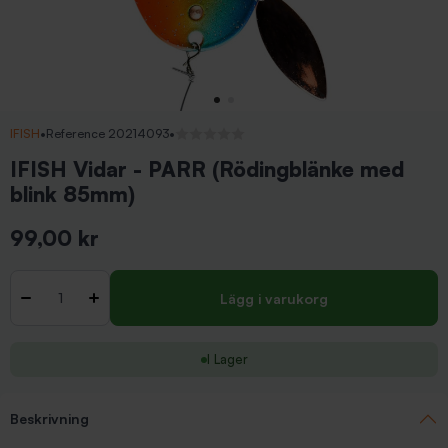
IFISH
•
Reference 20214093
•
Inga recensioner
IFISH Vidar - PARR (Rödingblänke med
blink 85mm)
99,00 kr
Inkl. moms
Antal
-
+
Lägg i varukorg
I Lager
Beskrivning