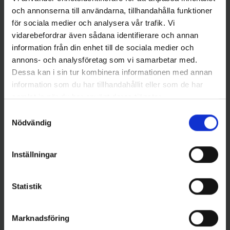
och annonserna till användarna, tillhandahålla funktioner
för sociala medier och analysera vår trafik. Vi
vidarebefordrar även sådana identifierare och annan
information från din enhet till de sociala medier och
annons- och analysföretag som vi samarbetar med.
Dessa kan i sin tur kombinera informationen med annan
information som du har tillhandahållit eller som de har
samlat in när du har använt deras tjänster.
Samtyckesval
Nödvändig
IFISH
Stoxdal
IFISH Vidar - TURT
Alpina Blinken - Koppar Flash
(Rödingblänke med blink
119 kr
Inställningar
85mm)
99 kr
Statistik
Marknadsföring
16 andra produkter i samma kategori: