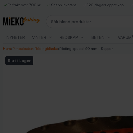
Fri frakt över 700 kr
Snabb leverans
120 dagars öppet köp
Sök bland produkter
NYHETER
VINTER
REDSKAP
BETEN
VARUM
Hem
›
Pimpelbeten
›
Rödingblänke
›
Röding special 60 mm - Koppar
Slut i Lager