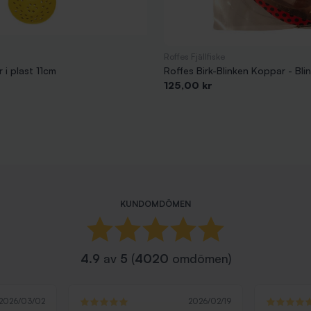
Roffes Fjällfiske
 i plast 11cm
Roffes Birk-Blinken Koppar - Blin
Pris
125,00 kr
KUNDOMDÖMEN
4.9
av
5
(
4020
omdömen)
2026/03/02
2026/02/19