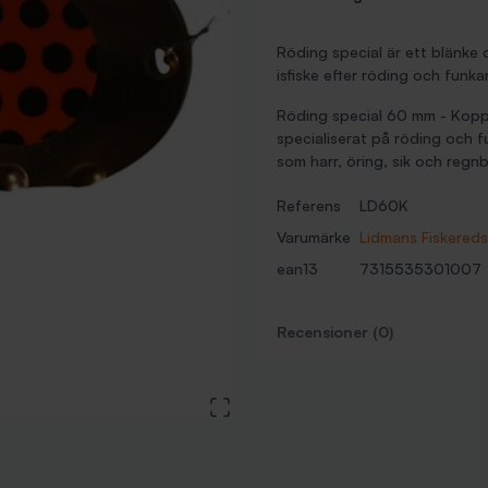
Röding special är ett blänke 
isfiske efter röding och funka
Röding special 60 mm - Koppa
specialiserat på röding och f
som harr, öring, sik och regn
Referens
LD60K
Varumärke
Lidmans Fiskered
ean13
7315535301007
Recensioner (0)
View large image