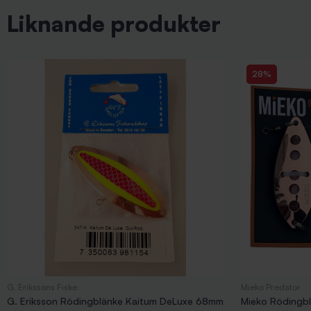
Liknande produkter
28%
G. Erikssons Fiske
Mieko Predator
G. Eriksson Rödingblänke Kaitum DeLuxe 68mm
Mieko Rödingbl