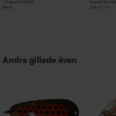
- Koppar/Gul/Röd
Scandi Fluo Gul
-28%
69 kr
129 kr
179 kr
Andra gillade även