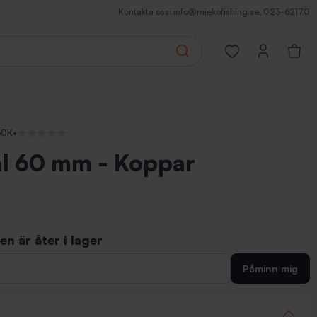
Kontakta oss:
info@miekofishing.se
,
023-62170
Search
Open favorites pa
60K
•
Inga recensioner
al 60 mm - Koppar
n är åter i lager
Påminn mig