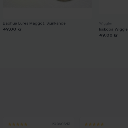
Baohua Lures Maggot, Sjunkande
Wiggler
Pris
49,00 kr
Isskopa Wiggler
Pris
49,00 kr
2026/03/13