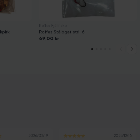
Roffes Fjällfiske
kpirk
Roffes Stålögat strl. 6
Pris
69,00 kr
2026/02/19
2025/12/16