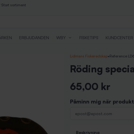
Stort sortiment
ÄRKEN
ERBJUDANDEN
WBY
FISKETIPS
KUNDCENTER
Lidmans Fiskeredskap
•
Reference LD
Röding speci
65,00 kr
Inkl. moms
Påminn mig när produkte
Beskrivning