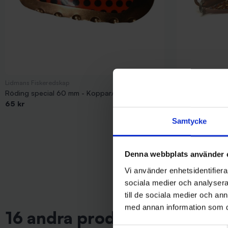
Lidmans Fiskeredskap
Stoxdal
Röding special 60 mm - Koppar/Silver
Alpina Blinken 
65 kr
119 kr
Samtycke
Denna webbplats använder 
Vi använder enhetsidentifierar
sociala medier och analysera 
till de sociala medier och a
med annan information som du 
16 andra produkter i samma 