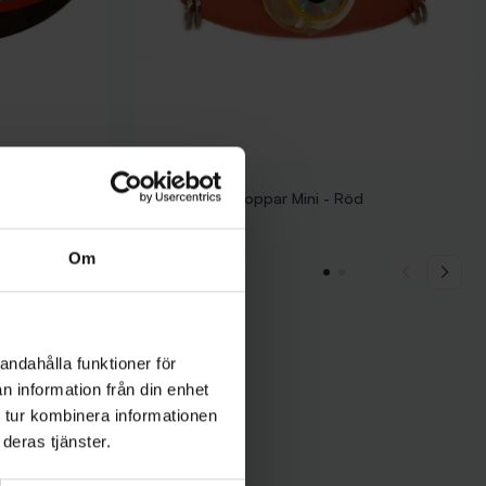
Wiggler
10gr, 57mm
Landöblinken Koppar Mini - Röd
49 kr
Om
andahålla funktioner för
n information från din enhet
 tur kombinera informationen
deras tjänster.