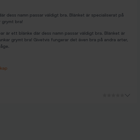
där dess namn passar väldigt bra. Blänket är specialiserat på
r grymt bra!
r är ett blänke där dess namn passar väldigt bra. Blänket är
unkar grymt bra! Givetvis fungerar det även bra på andra arter,
båge.
skap