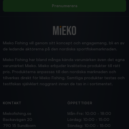
Rolf
Prenumerera
2025/12/16
Blänke
Supersnabb leverans!
Jensa
Mieko Fishing vill genom sitt koncept och engagemang, bli en av
de ledande aktörerna på den nordiska sportfiskemarknaden.
Mieko Fishing har bland många kända varumärken även det egna
varumärket Mieko. Mieko erbjuder kvalitativa produkter till rätt
pris. Produkterna anpassas till den nordiska marknaden och
tillverkas direkt för Mieko Fishing. Samtliga produkter testas och
testfiskas självklart noggrant innan de tas in i sortimentet.
KONTAKT
ÖPPETTIDER
Miekofishing.se
Mån-Fre: 10:00 - 18:00
Backavägen 20
Lördag: 10:00 - 15:00
790 15 Sundborn
Söndag: 10:00 - 15:00