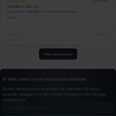
2026/03/13
Spåhållare Skarven
En perfekt spåhållare för kommande isfiske.
Danne
2026/03/02
Fiske
Snabbaste leveransen jag någonsin har fått....
Erling Holmström
Visa recensioner
2026/02/19
Ollonskott 6mm
Hittade exakt vad jag behövde. Snabb och bra...
FÅ VÅRA SENASTE NYHETER OCH ERBJUDANDEN
Ann-Louise
Du kan avbryta prenumerationen när som helst. För detta
ändamål, vänligen hitta vår kontaktinformation i det rättsliga
meddelandet.
2026/02/19
Din e-postadress
pimpelspön
Allt bara bra och snabb leverans