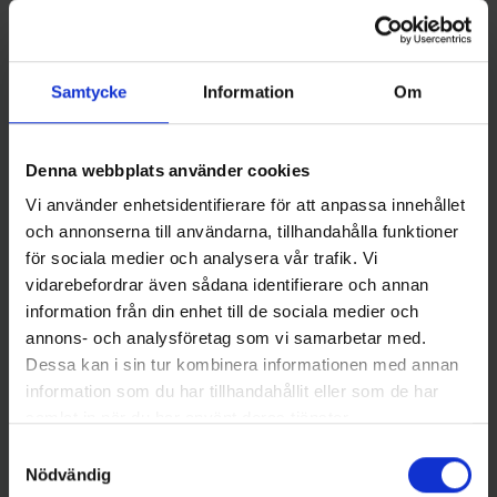
Samtycke
Information
Om
Denna webbplats använder cookies
Wiggler
BFT - Big Fish Tackle
Vi använder enhetsidentifierare för att anpassa innehållet
Wiggler Stavsänke 10 gr (5-
BFT Crane Swivel Stainless
och annonserna till användarna, tillhandahålla funktioner
pack)
strl. 4 - 180 lb
för sociala medier och analysera vår trafik. Vi
29 kr
65 kr
vidarebefordrar även sådana identifierare och annan
information från din enhet till de sociala medier och
annons- och analysföretag som vi samarbetar med.
Dessa kan i sin tur kombinera informationen med annan
information som du har tillhandahållit eller som de har
16 andra produkter i samma kategori:
samlat in när du har använt deras tjänster.
Samtyckesval
Nödvändig