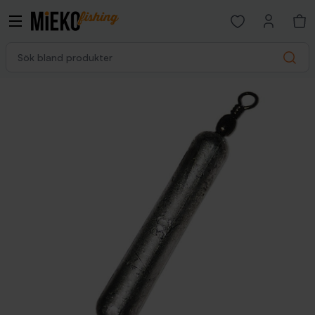
Open favorites p
Sök bland produkter
Search