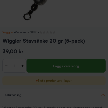
Wiggler
•
Reference S1821
•
Inga recensioner
Wiggler Stavsänke 20 gr (5-pack)
39,00 kr
Inkl. moms
Antal
-
+
Lägg i varukorg
Sista produkten i lager
Beskrivning
Wiggler Stavsänke 20 gr (5-pack) är ett stavformat sänke med