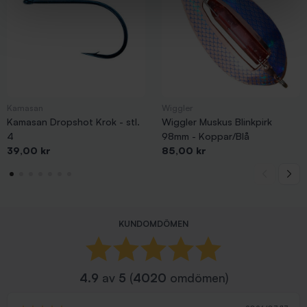
Kamasan
Wiggler
Kamasan Dropshot Krok - stl.
Wiggler Muskus Blinkpirk
4
98mm - Koppar/Blå
Pris
Pris
39,00 kr
85,00 kr
KUNDOMDÖMEN
4.9
av
5
(
4020
omdömen)