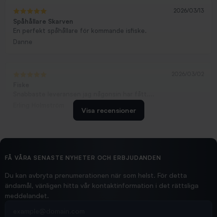
2026/03/13
Spåhållare Skarven
En perfekt spåhållare för kommande isfiske.
Danne
2026/03/02
Fiske
Snabbaste leveransen jag någonsin har fått....
Erling Holmström
Visa recensioner
2026/02/19
Ollonskott 6mm
Hittade exakt vad jag behövde. Snabb och bra...
FÅ VÅRA SENASTE NYHETER OCH ERBJUDANDEN
Ann-Louise
Du kan avbryta prenumerationen när som helst. För detta
ändamål, vänligen hitta vår kontaktinformation i det rättsliga
meddelandet.
2026/02/19
Din e-postadress
pimpelspön