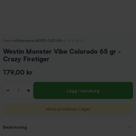
Westin
•
Reference MOVD-063-65
•
Inga recensioner
Westin Monster Vibe Colorado 65 gr -
Crazy Firetiger
179,00 kr
Inkl. moms
Antal
-
+
Lägg i varukorg
Sista produkten i lager
Beskrivning