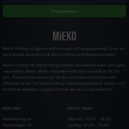
Allt bara bra och snabb leverans
Rolf
Prenumerera
2025/12/16
Blänke
Supersnabb leverans!
Jensa
Mieko Fishing vill genom sitt koncept och engagemang, bli en av
de ledande aktörerna på den nordiska sportfiskemarknaden.
Mieko Fishing har bland många kända varumärken även det egna
varumärket Mieko. Mieko erbjuder kvalitativa produkter till rätt
pris. Produkterna anpassas till den nordiska marknaden och
tillverkas direkt för Mieko Fishing. Samtliga produkter testas och
testfiskas självklart noggrant innan de tas in i sortimentet.
KONTAKT
ÖPPETTIDER
Miekofishing.se
Mån-Fre: 10:00 - 18:00
Backavägen 20
Lördag: 10:00 - 15:00