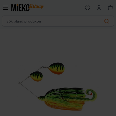
Open favorites p
Sök bland produkter
Search