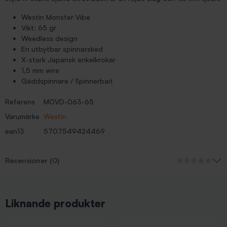
Westin Monster Vibe
Vikt: 65 gr
Weedless design
En utbytbar spinnarsked
X-stark Japansk enkelkrokar
1,5 mm wire
Gäddspinnare / Spinnerbait
Referens
MOVD-063-65
Varumärke
Westin
ean13
5707549424469
Recensioner (0)
Liknande produkter