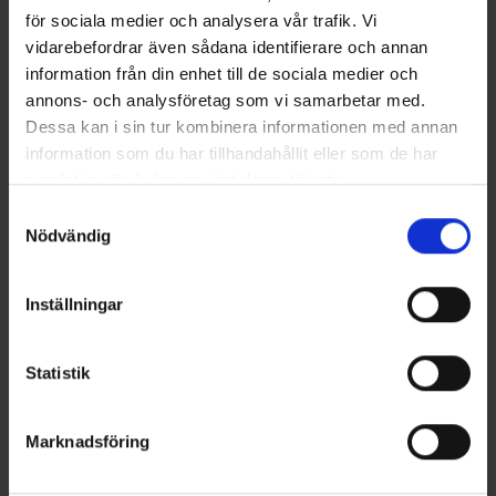
för sociala medier och analysera vår trafik. Vi
vidarebefordrar även sådana identifierare och annan
information från din enhet till de sociala medier och
annons- och analysföretag som vi samarbetar med.
Dessa kan i sin tur kombinera informationen med annan
information som du har tillhandahållit eller som de har
samlat in när du har använt deras tjänster.
Samtyckesval
Westin
Mieko Predator
Westin Monster Vibe 65 gr -
Mieko Smolt 13gr - Red Star
Nödvändig
Black Mamba
65 kr
179 kr
Inställningar
Statistik
16 andra produkter i samma kategori:
Marknadsföring