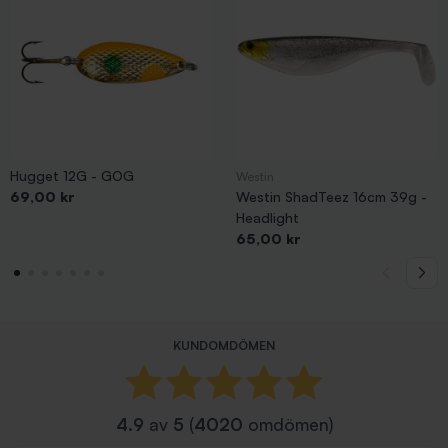
Hugget 12G - GOG
Westin
Pris
69,00 kr
Westin ShadTeez 16cm 39g -
Headlight
Pris
65,00 kr
KUNDOMDÖMEN
4.9
av
5
(
4020
omdömen)