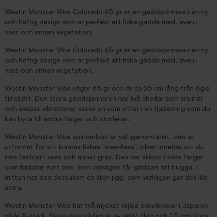
Westin Monster Vibe Colorado 65 gr är en gäddspinnare i en ny
och häftig design som är perfekt att fiska gädda med, även i
vass och annan vegetation.
Westin Monster Vibe Colorado 65 gr är en gäddspinnare i en ny
och häftig design som är perfekt att fiska gädda med, även i
vass och annan vegetation.
Westin Monster Vibe väger 65 gr och är ca 25 cm lång från ögla
till stjärt. Den stora gäddspinnaren har två skedar som snurrar
och skapar vibrationer varav en som sitter i en fjäderring som du
kan byta till andra färger och storlekar.
Westin Monster Vibe spinnerbait är väl igenomtänkt, den är
utformat för att kunnas fiskas "weedless", vilket innebär att du
inte fastnar i vass och annat gräs. Den har silikon i olika färger
som fladdrar runt den, som verkligen får gäddan att hugga. I
mitten har den dessutom en liten jigg, som verkligen ger det lilla
extra.
Westin Monster Vibe har två mycket rejäla enkelkrokar i Japansk
style X-stark. Själva wiretråden är av rejält slag och 1,5 mm tjock.