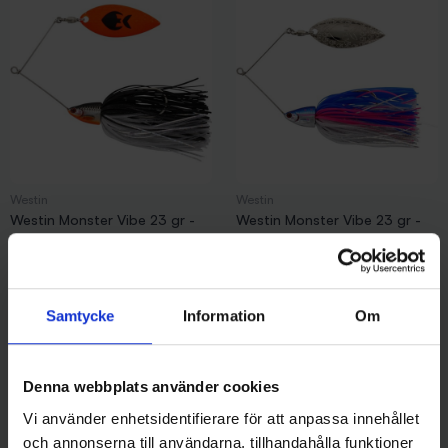
Westin
Westin
Westin Monster Vibe 23 gr -
Westin Monster Vibe 23 gr -
Steel Sardine
Chopper
99 kr
99 kr
Samtycke
Information
Om
Denna webbplats använder cookies
Andra gillade även
Vi använder enhetsidentifierare för att anpassa innehållet
och annonserna till användarna, tillhandahålla funktioner