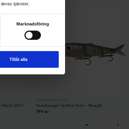
deras tjänster.
Marknadsföring
Tillåt alla
Headbanger Lures
 Black 1/0+1
Headbanger Spitfire 16cm - Bluegill
199 kr