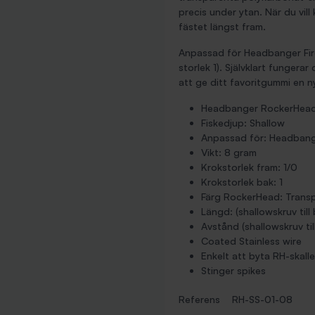
precis under ytan. När du vill
fästet längst fram.
Anpassad för Headbanger Firet
storlek 1). Självklart funger
att ge ditt favoritgummi en
Headbanger RockerHead
Fiskedjup: Shallow
Anpassad för: Headbange
Vikt: 8 gram
Krokstorlek fram: 1/0
Krokstorlek bak: 1
Färg RockerHead: Trans
Längd: (shallowskruv till
Avstånd (shallowskruv til
Coated Stainless wire
Enkelt att byta RH-skalle
Stinger spikes
Referens
RH-SS-01-08