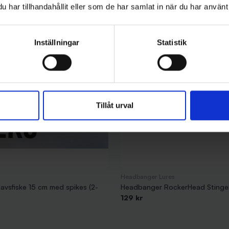
har tillhandahållit eller som de har samlat in när du har använt 
Inställningar
Statistik
Tillåt urval
Headbanger Lures
avsfiske 15 cm med spikes (2-
Headbanger RockerHead Stinger
129 kr