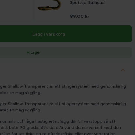
Spotted Bullhead
Pris
89,00 kr
Lägg i varukorg
I Lager
er Shallow Transparent är ett stingersystem med genomskinlig
etet en magisk gång.
er Shallow Transparent är ett stingersystem med genomskinlig
etet en magisk gång.
ormala och låga hastigheter, lägg där till vevstopp så att
t ditt bete 90 grader åt sidan. Använd denna variant med den
len för att fiska grunt efterleksfiske eller över vegetation