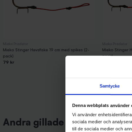
Mieko Predator
Mieko Predator
Mieko Stinger Havsfiske 19 cm med spikes (2-
Mieko Stinger H
pack)
pack)
79 kr
79 kr
Samtycke
Denna webbplats använder 
Vi använder enhetsidentifierar
Andra gillade även
sociala medier och analysera 
till de sociala medier och a