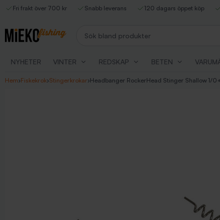
Fri frakt över 700 kr
Snabb leverans
120 dagars öppet köp
Sök bland produkter
NYHETER
VINTER
REDSKAP
BETEN
VARUM
Hem
›
Fiskekrok
›
Stingerkrokar
›
Headbanger RockerHead Stinger Shallow 1/0