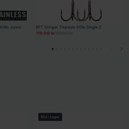
60lb Junior
BFT Stinger Titanium 50lb Single 2
Pris
-20,00 kr
Pris
119,00 kr
139,00 kr
Slut i Lager