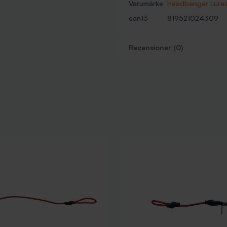
Varumärke
Headbanger Lure
ean13
819521024309
Recensioner (0)