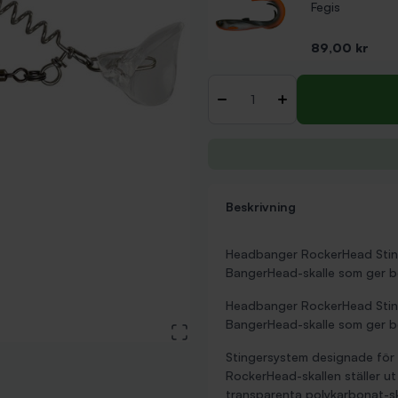
Fegis
Pris
89,00 kr
Antal
-
+
Beskrivning
Headbanger RockerHead Sting
BangerHead-skalle som ger b
Headbanger RockerHead Sting
BangerHead-skalle som ger b
View large image
Stingersystem designade för n
RockerHead-skallen ställer u
transparenta polykarbonat-skal