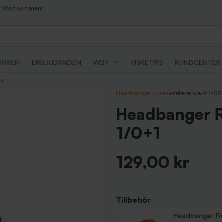
Stort sortiment
ÄRKEN
ERBJUDANDEN
WBY
FISKETIPS
KUNDCENTER
+1
Headbanger Lures
•
Reference RH-S
Headbanger R
1/0+1
129,00 kr
Inkl. moms
Tillbehör
Headbanger Fire
Headbanger Fire
Headbanger Fir
Pris
Pris
89,00 kr
89,00 kr