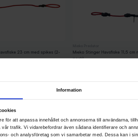
Mieko Predator
avsfiske 23 cm med spikes (2-
Mieko Stinger Havsfiske 11,5 cm 
pack)
79 kr
Information
cookies
e för att anpassa innehållet och annonserna till användarna, tillh
vår trafik. Vi vidarebefordrar även sådana identifierare och anna
nnons- och analysföretag som vi samarbetar med. Dessa kan i sin