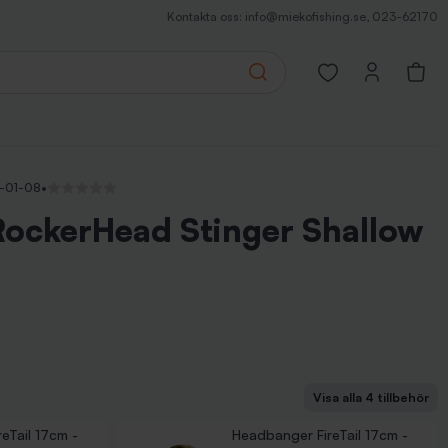
Kontakta oss:
info@miekofishing.se
,
023-62170
Search
Open favorites pa
S-01-08
•
Inga recensioner
ockerHead Stinger Shallow
Visa alla 4 tillbehör
Tail 17cm - Blue Pearl
Tail 17cm - Motoroil Hot Tail
eTail 17cm -
Headbanger FireTail 17cm -