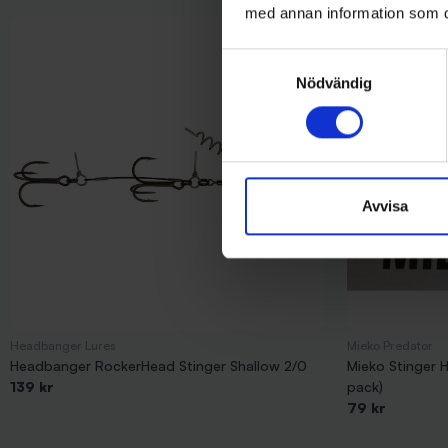
med annan information som du 
Samtyckesval
Nödvändig
Avvisa
Headbanger Lures
Mieko Predator
Headbanger RockerHead Stinger Shallow 2/0
Mieko Stinger H
139 kr
pack)
79 kr