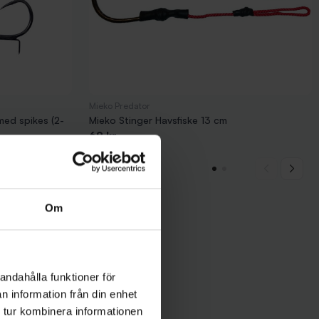
Mieko Predator
med spikes (2-
Mieko Stinger Havsfiske 13 cm
69 kr
Om
andahålla funktioner för
n information från din enhet
 tur kombinera informationen