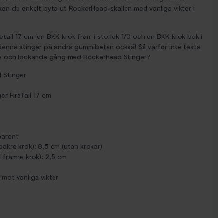
 kan du enkelt byta ut RockerHead-skallen med vanliga vikter i
ail 17 cm (en BKK krok fram i storlek 1/0 och en BKK krok bak i
ar denna stinger på andra gummibeten också! Så varför inte testa
 ny och lockande gång med Rockerhead Stinger?
 Stinger
r FireTail 17 cm
parent
 bakre krok): 8,5 cm (utan krokar)
l främre krok): 2,5 cm
 mot vanliga vikter