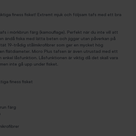
iktiga finess fisket! Extremt mjuk och följsam tafs med ett bra
fs i mörkbrun färg (kamouflage). Perfekt när du inte vill att
 men ändå fiska med lätta beten och jiggar utan påverkan på
 tät 19-trådig stålmikrofibrer som ger en mycket hög
ten flätdiameter. Micro Plus tafsen är även utrustad med ett
 enkel låsfunktion. Låsfunktionen är viktig då det skall vara
men inte gå upp under fisket.
tiga finess fisket
run färg
m
mikrofibrer