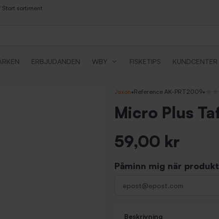
Stort sortiment
ÄRKEN
ERBJUDANDEN
WBY
FISKETIPS
KUNDCENTER
Jaxon
•
Reference AK-PRT2009
•
Inga 
Micro Plus Ta
59,00 kr
Inkl. moms
Påminn mig när produkte
Beskrivning