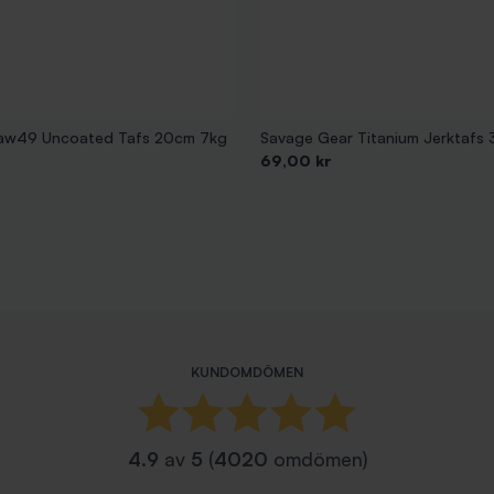
aw49 Uncoated Tafs 20cm 7kg
Savage Gear Titanium Jerktafs
Pris
69,00 kr
KUNDOMDÖMEN
4.9
av
5
(
4020
omdömen)