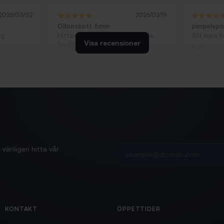
2026/03/02
2026/02/19
Ollonskott 6mm
pimpelsp
ag
Hittade exakt vad jag behövde.
Allt bara 
Visa recensioner
Snabb och bra...
Rolf
Ann-Louise
Din e-postadress
vänligen hitta vår
KONTAKT
ÖPPETTIDER