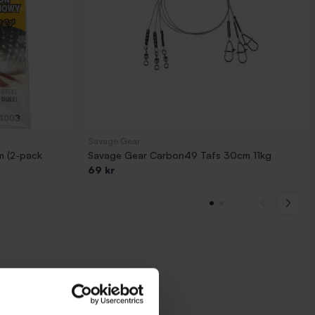
Savage Gear
m (2-pack
Savage Gear Carbon49 Tafs 30cm 11kg
69 kr