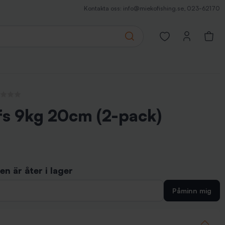
Kontakta oss:
info@miekofishing.se
,
023-62170
Search
Open favorites pa
recensioner
fs 9kg 20cm (2-pack)
n är åter i lager
Påminn mig