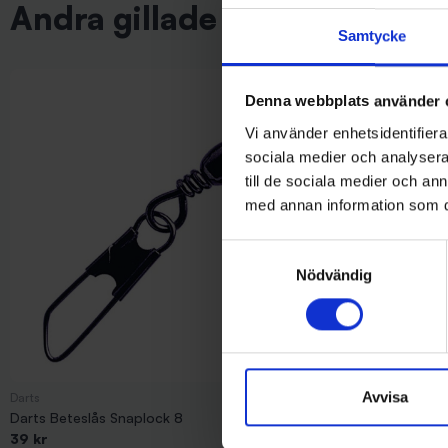
Andra gillade även
Samtycke
Denna webbplats använder 
Vi använder enhetsidentifierar
sociala medier och analysera 
till de sociala medier och a
med annan information som du 
Samtyckesval
Nödvändig
Avvisa
Darts
Darts
Darts Beteslås Snaplock 8
Darts Lekande S
39 kr
35 kr