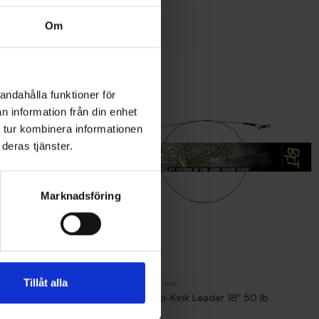
Om
andahålla funktioner för
n information från din enhet
 tur kombinera informationen
deras tjänster.
Marknadsföring
Tillåt alla
BFT - Big Fish Tackle
BFT Titanium No-Kink Leader 18" 50 lb
89 kr