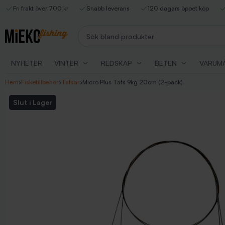
Fri frakt över 700 kr
Snabb leverans
120 dagars öppet köp
Sök bland produkter
NYHETER
VINTER
REDSKAP
BETEN
VARUM
Hem
›
Fisketillbehör
›
Tafsar
›
Micro Plus Tafs 9kg 20cm (2-pack)
Slut i Lager