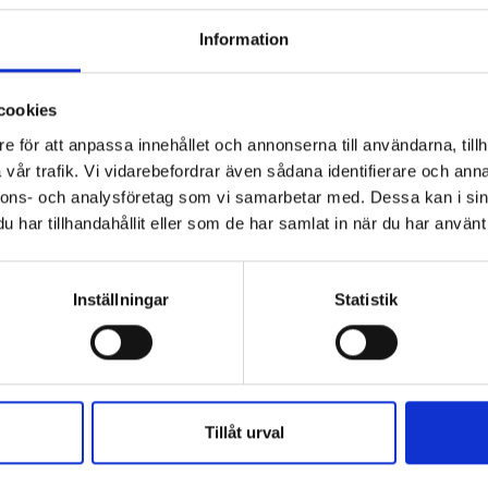
Information
cookies
e för att anpassa innehållet och annonserna till användarna, tillh
vår trafik. Vi vidarebefordrar även sådana identifierare och anna
nnons- och analysföretag som vi samarbetar med. Dessa kan i sin
har tillhandahållit eller som de har samlat in när du har använt 
Inställningar
Statistik
Tillåt urval
Abu Garcia
uper Rolling stl. 8
Abu Ståltafs 15cm (3-pack)
49 kr