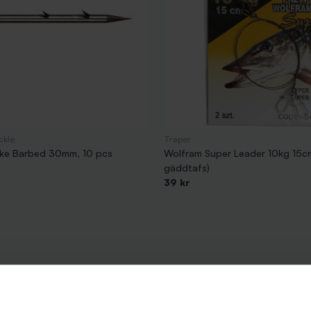
ackle
Traper
ike Barbed 30mm, 10 pcs
Wolfram Super Leader 10kg 15c
gäddtafs)
39 kr