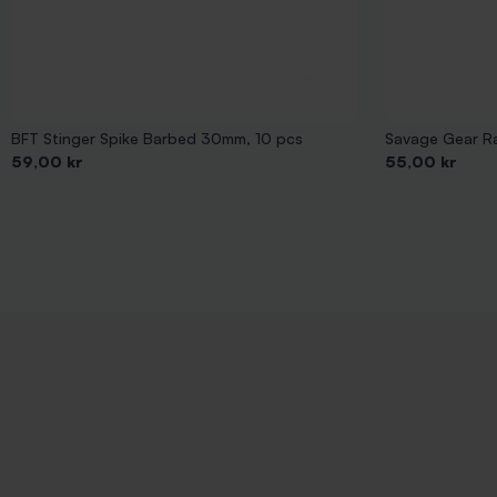
BFT Stinger Spike Barbed 30mm, 10 pcs
Savage Gear R
Pris
Pris
59,00 kr
55,00 kr