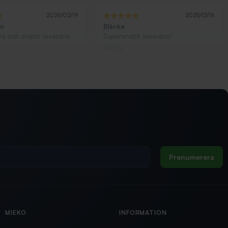
2026/02/19
2025/12/16
ön
Blänke
bra och snabb leverans
Supersnabb leverans!
Jensa
Prenumerera
MIEKO
INFORMATION