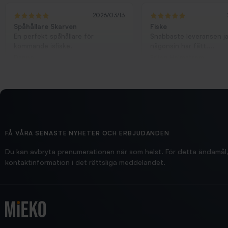
2026/03/13
Spåhållare Skarven
Fiske
En perfekt spåhållare för
Snabbaste leveransen j
kommande isfiske.
någonsin har fått....
Danne
Erling Holmström
FÅ VÅRA SENASTE NYHETER OCH ERBJUDANDEN
Du kan avbryta prenumerationen när som helst. För detta ändamål, 
kontaktinformation i det rättsliga meddelandet.