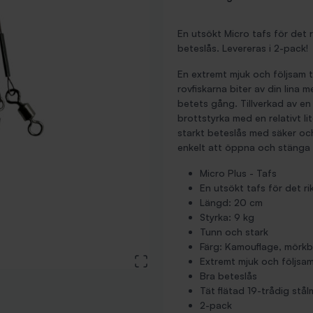
En utsökt Micro tafs för det r
beteslås. Levereras i 2-pack!
En extremt mjuk och följsam ta
rovfiskarna biter av din lina
betets gång. Tillverkad av en
brottstyrka med en relativt li
starkt beteslås med säker och
enkelt att öppna och stänga 
Micro Plus - Tafs
En utsökt tafs för det rik
Längd: 20 cm
Styrka: 9 kg
Tunn och stark
Färg: Kamouflage, mörkb
View large image
Extremt mjuk och följsa
Bra beteslås
Tät flätad 19-trådig stål
2-pack