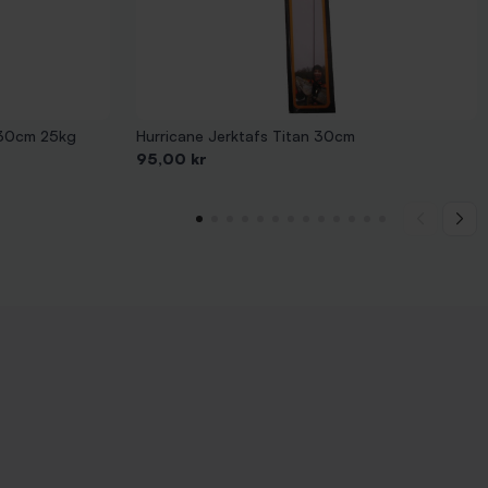
 30cm 25kg
Hurricane Jerktafs Titan 30cm
Pris
95,00 kr