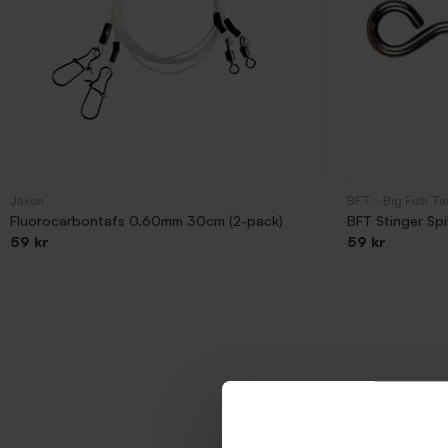
Jaxon
BFT - Big Fish T
Fluorocarbontafs 0.60mm 30cm (2-pack)
BFT Stinger Sp
59 kr
59 kr