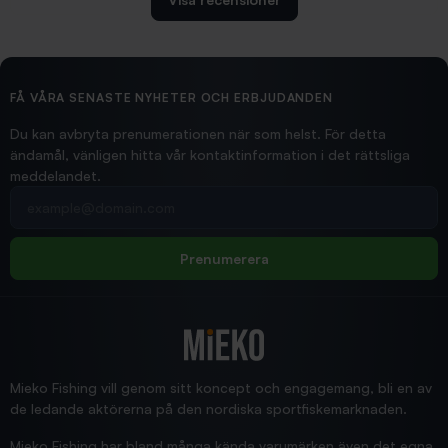
2026/02/19
Ollonskott 6mm
Hittade exakt vad jag behövde. Snabb och bra...
FÅ VÅRA SENASTE NYHETER OCH ERBJUDANDEN
Ann-Louise
Du kan avbryta prenumerationen när som helst. För detta
ändamål, vänligen hitta vår kontaktinformation i det rättsliga
meddelandet.
2026/02/19
Din e-postadress
pimpelspön
Allt bara bra och snabb leverans
Rolf
Prenumerera
2025/12/16
Blänke
Supersnabb leverans!
Jensa
Mieko Fishing vill genom sitt koncept och engagemang, bli en av
de ledande aktörerna på den nordiska sportfiskemarknaden.
Mieko Fishing har bland många kända varumärken även det egna