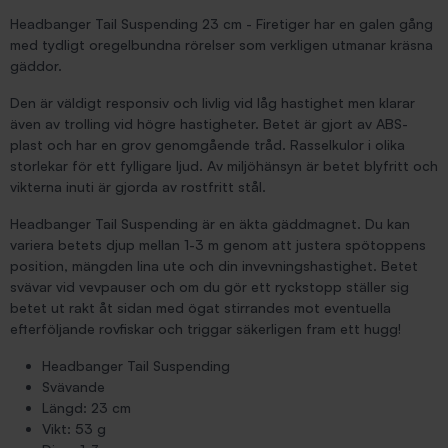
Headbanger Tail Suspending 23 cm - Firetiger har en galen gång
med tydligt oregelbundna rörelser som verkligen utmanar kräsna
gäddor.
Den är väldigt responsiv och livlig vid låg hastighet men klarar
även av trolling vid högre hastigheter. Betet är gjort av ABS-
plast och har en grov genomgående tråd. Rasselkulor i olika
storlekar för ett fylligare ljud. Av miljöhänsyn är betet blyfritt och
vikterna inuti är gjorda av rostfritt stål.
Headbanger Tail Suspending är en äkta gäddmagnet. Du kan
variera betets djup mellan 1-3 m genom att justera spötoppens
position, mängden lina ute och din invevningshastighet. Betet
svävar vid vevpauser och om du gör ett ryckstopp ställer sig
betet ut rakt åt sidan med ögat stirrandes mot eventuella
efterföljande rovfiskar och triggar säkerligen fram ett hugg!
Headbanger Tail Suspending
Svävande
Längd: 23 cm
Vikt: 53 g