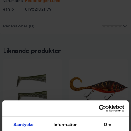
Varumärke
Headbanger Lures
ean13
819521021179
Recensioner (0)
Liknande produkter
Rapala
Strike Pro
Samtycke
Information
Om
Rapala X-Rap Peto Extra Tails
Strike Pro Guppie Jr 11cm 70g