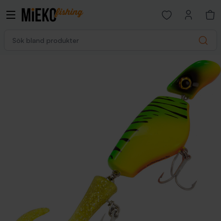
Open favorites p
Sök bland produkter
Search