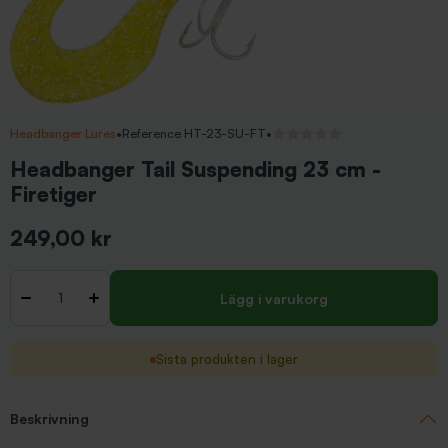
Headbanger Lures
•
Reference HT-23-SU-FT
•
Inga recensioner
Headbanger Tail Suspending 23 cm -
Firetiger
249,00 kr
Inkl. moms
Antal
-
+
Lägg i varukorg
Sista produkten i lager
Beskrivning