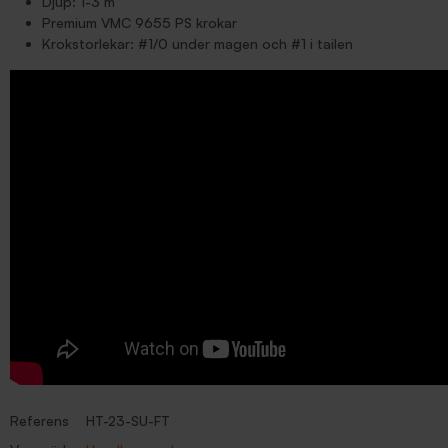
Djup: 1-3 m
Premium VMC 9655 PS krokar
Krokstorlekar: #1/0 under magen och #1 i tailen
Referens
HT-23-SU-FT