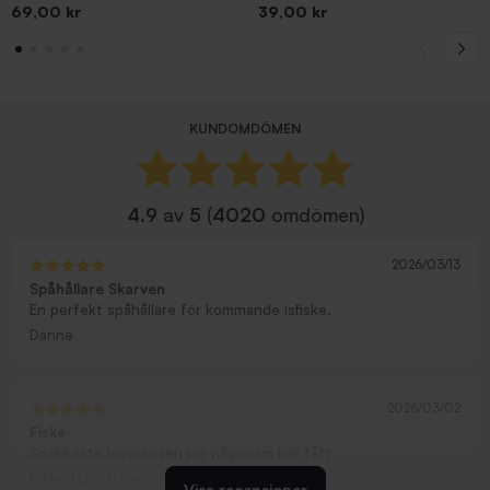
Pris
Pris
69,00 kr
39,00 kr
KUNDOMDÖMEN
4.9
av
5
(
4020
omdömen)
2026/03/13
Spåhållare Skarven
En perfekt spåhållare för kommande isfiske.
Danne
2026/03/02
Fiske
Snabbaste leveransen jag någonsin har fått....
Erling Holmström
Visa recensioner