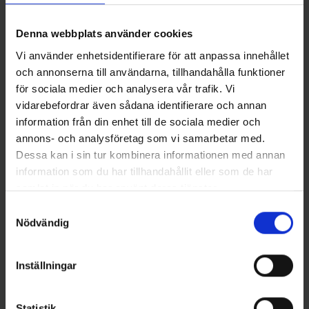
- Olive Green
- Pierre Monjarret V2
99 kr
249 kr
Denna webbplats använder cookies
Vi använder enhetsidentifierare för att anpassa innehållet
och annonserna till användarna, tillhandahålla funktioner
för sociala medier och analysera vår trafik. Vi
vidarebefordrar även sådana identifierare och annan
Andra gillade även
information från din enhet till de sociala medier och
annons- och analysföretag som vi samarbetar med.
Dessa kan i sin tur kombinera informationen med annan
information som du har tillhandahållit eller som de har
samlat in när du har använt deras tjänster.
Samtyckesval
Nödvändig
Inställningar
Abu Garcia
Mieko Predator
ABU Reflex White Spinnare 18g
Mieko Smolt 13gr - Red Star
Statistik