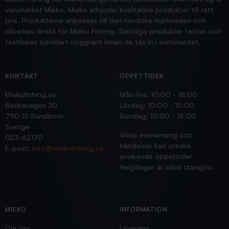
varumärket Mieko. Mieko erbjuder kvalitativa produkter till rätt
pris. Produkterna anpassas till den nordiska marknaden och
tillverkas direkt för Mieko Fishing. Samtliga produkter testas och
testfiskas självklart noggrant innan de tas in i sortimentet.
KONTAKT
ÖPPETTIDER
Miekofishing.se
Mån-Fre: 10:00 - 18:00
Backavägen 20
Lördag: 10:00 - 15:00
790 15 Sundborn
Söndag: 10:00 - 15:00
Sverige
Vissa evenemang och
023-62170
händelser kan orsaka
E-post:
info@miekofishing.se
avvikande öppettider.
Helgdagar är alltid stängda.
MIEKO
INFORMATION
Om oss
Leverans