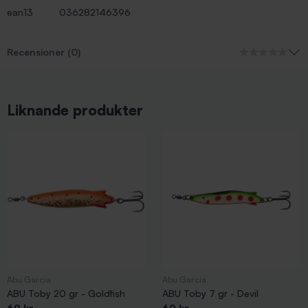
ean13
036282146396
Recensioner (0)
Liknande produkter
Abu Garcia
Abu Garcia
ABU Toby 20 gr - Goldfish
ABU Toby 7 gr - Devil
69 kr
69 kr