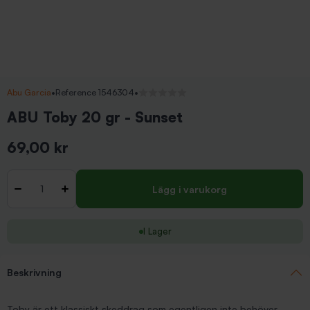
Abu Garcia
•
Reference 1546304
•
Inga recensioner
ABU Toby 20 gr - Sunset
69,00 kr
Inkl. moms
Antal
-
+
Lägg i varukorg
I Lager
Beskrivning
Toby är ett klassiskt skeddrag som egentligen inte behöver