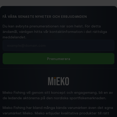
2026/02/19
Ollonskott 6mm
Hittade exakt vad jag behövde. Snabb och bra...
FÅ VÅRA SENASTE NYHETER OCH ERBJUDANDEN
Ann-Louise
Du kan avbryta prenumerationen när som helst. För detta
ändamål, vänligen hitta vår kontaktinformation i det rättsliga
meddelandet.
2026/02/19
Din e-postadress
pimpelspön
Allt bara bra och snabb leverans
Rolf
Prenumerera
2025/12/16
Blänke
Supersnabb leverans!
Jensa
Mieko Fishing vill genom sitt koncept och engagemang, bli en av
de ledande aktörerna på den nordiska sportfiskemarknaden.
Mieko Fishing har bland många kända varumärken även det egna
varumärket Mieko. Mieko erbjuder kvalitativa produkter till rätt