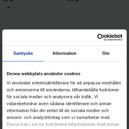
Andra gillade även
Samtycke
Information
Om
Denna webbplats använder cookies
Vi använder enhetsidentifierare för att anpassa innehållet
och annonserna till användarna, tillhandahålla funktioner
för sociala medier och analysera vår trafik. Vi
vidarebefordrar även sådana identifierare och annan
Abu Garcia
Abu Garcia
information från din enhet till de sociala medier och
ABU Toby 20 gr - Blue Flash
ABU Toby 20 gr - Green Back
annons- och analysföretag som vi samarbetar med.
69 kr
Minnow
Dessa kan i sin tur kombinera informationen med annan
69 kr