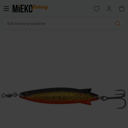
Open favorites p
Sök bland produkter
Search