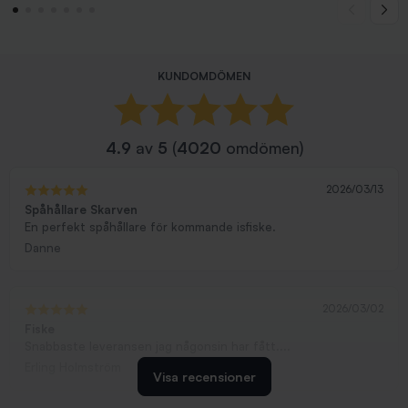
KUNDOMDÖMEN
4.9
av
5
(
4020
omdömen)
2026/03/13
Spåhållare Skarven
En perfekt spåhållare för kommande isfiske.
Danne
2026/03/02
Fiske
Snabbaste leveransen jag någonsin har fått....
Erling Holmström
Visa recensioner