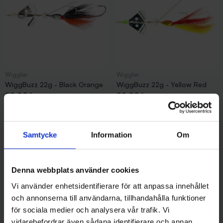
Wiggler
Wiggler
WiggBuzz 22g - Black Orange
WiggBuzz 22g - Yellow Red
Pris
Pris
99,00 kr
99,00 kr
Samtycke
Information
Om
Denna webbplats använder cookies
Vi använder enhetsidentifierare för att anpassa innehållet
och annonserna till användarna, tillhandahålla funktioner
för sociala medier och analysera vår trafik. Vi
Wiggler
Wiggler
vidarebefordrar även sådana identifierare och annan