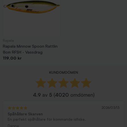
Rapala
Rapala Minnow Spoon Rattlin
8cm RFSH - Vassdrag
Pris
119,00 kr
Visar 1-25 av 25 objekt
KUNDOMDÖMEN
4.9
av
5
(
4020
omdömen)
2026/03/13
Spåhållare Skarven
En perfekt spåhållare för kommande isfiske.
Danne