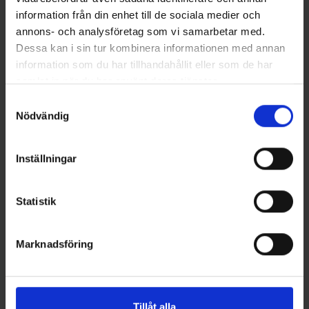
WiggBuzz 22g - Green Red
WiggBuzz 22g - Blue White
information från din enhet till de sociala medier och
Pris
Pris
99,00 kr
99,00 kr
annons- och analysföretag som vi samarbetar med.
Dessa kan i sin tur kombinera informationen med annan
information som du har tillhandahållit eller som de har
samlat in när du har använt deras tjänster.
Samtyckesval
Nödvändig
Inställningar
Wiggler
Wiggler
Statistik
WiggBuzz 22g - Red White
WiggBuzz 22g - Pink Blue
Pris
Pris
99,00 kr
99,00 kr
Marknadsföring
Tillåt alla