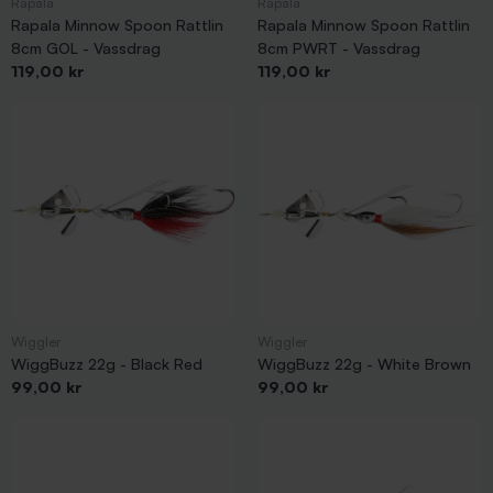
Rapala
Rapala
Rapala Minnow Spoon Rattlin
Rapala Minnow Spoon Rattlin
8cm GOL - Vassdrag
8cm PWRT - Vassdrag
Pris
Pris
119,00 kr
119,00 kr
Wiggler
Wiggler
WiggBuzz 22g - Black Red
WiggBuzz 22g - White Brown
Pris
Pris
99,00 kr
99,00 kr