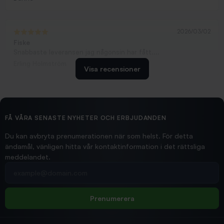
2026/03/02
Fiske
Snabbaste leveransen jag någonsin har fått....
Erling Holmström
Visa recensioner
2026/02/19
Ollonskott 6mm
Hittade exakt vad jag behövde. Snabb och bra...
FÅ VÅRA SENASTE NYHETER OCH ERBJUDANDEN
Ann-Louise
Du kan avbryta prenumerationen när som helst. För detta
ändamål, vänligen hitta vår kontaktinformation i det rättsliga
meddelandet.
2026/02/19
Din e-postadress
pimpelspön
Allt bara bra och snabb leverans
Rolf
Prenumerera