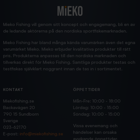
2025/12/16
Blänke
Supersnabb leverans!
Jensa
Mieko Fishing vill genom sitt koncept och engagemang, bli en av
de ledande aktörerna på den nordiska sportfiskemarknaden.
Mieko Fishing har bland många kända varumärken även det egna
varumärket Mieko. Mieko erbjuder kvalitativa produkter till rätt
pris. Produkterna anpassas till den nordiska marknaden och
tillverkas direkt för Mieko Fishing. Samtliga produkter testas och
testfiskas självklart noggrant innan de tas in i sortimentet.
KONTAKT
ÖPPETTIDER
Miekofishing.se
Mån-Fre: 10:00 - 18:00
Backavägen 20
Lördag: 10:00 - 15:00
790 15 Sundborn
Söndag: 10:00 - 15:00
Sverige
Vissa evenemang och
023-62170
händelser kan orsaka
E-post:
info@miekofishing.se
avvikande öppettider.